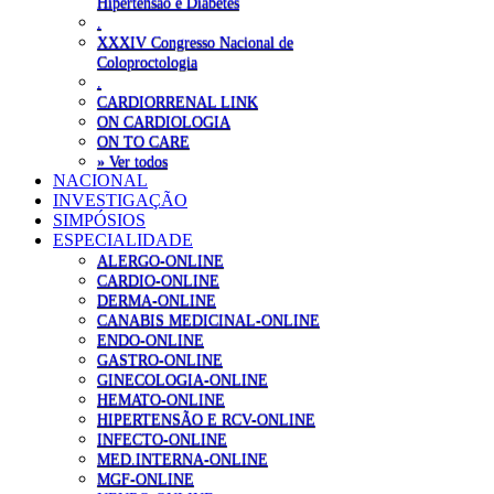
Hipertensão e Diabetes
.
XXXIV Congresso Nacional de
Coloproctologia
.
CARDIORRENAL LINK
ON CARDIOLOGIA
ON TO CARE
» Ver todos
NACIONAL
INVESTIGAÇÃO
SIMPÓSIOS
ESPECIALIDADE
ALERGO-ONLINE
CARDIO-ONLINE
DERMA-ONLINE
CANABIS MEDICINAL-ONLINE
ENDO-ONLINE
GASTRO-ONLINE
GINECOLOGIA-ONLINE
HEMATO-ONLINE
HIPERTENSÃO E RCV-ONLINE
INFECTO-ONLINE
MED.INTERNA-ONLINE
MGF-ONLINE