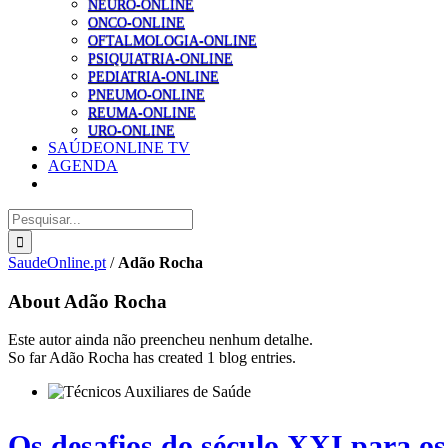
NEURO-ONLINE
ONCO-ONLINE
OFTALMOLOGIA-ONLINE
PSIQUIATRIA-ONLINE
PEDIATRIA-ONLINE
PNEUMO-ONLINE
REUMA-ONLINE
URO-ONLINE
SAÚDEONLINE TV
AGENDA
Pesquisar
SaudeOnline.pt
/
Adão Rocha
About
Adão Rocha
Este autor ainda não preencheu nenhum detalhe.
So far Adão Rocha has created 1 blog entries.
Os desafios do século XXI para os