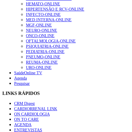
HEMATO-ONLINE
HIPERTENSÃO E RCV-ONLINE
INFECTO-ONLINE
MED.INTERNA-ONLINE
MGF-ONLINE
NEURO-ONLINE
ONCO-ONLINE
OFTALMOLOGIA-ONLINE
PSIQUIATRIA-ONLINE
PEDIATRIA-ONLINE
PNEUMO-ONLINE
REUMA-ONLINE
URO-ONLINE
SaúdeOnline TV
Agenda
Pesquisar
LINKS RÁPIDOS
CRM Digest
CARDIORRENAL LINK
ON CARDIOLOGIA
ON TO CARE
AGENDA
ENTREVISTAS