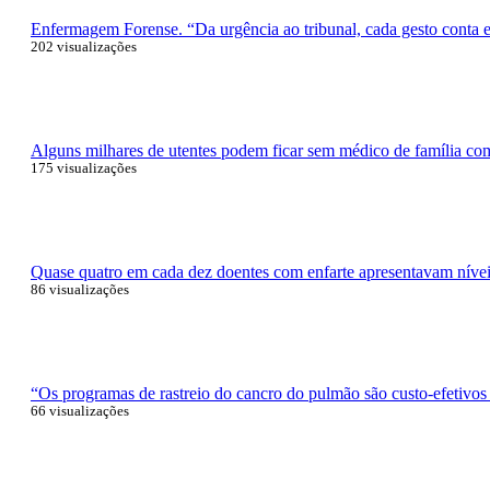
Enfermagem Forense. “Da urgência ao tribunal, cada gesto conta e 
202 visualizações
Alguns milhares de utentes podem ficar sem médico de família com 
175 visualizações
Quase quatro em cada dez doentes com enfarte apresentavam níveis
86 visualizações
“Os programas de rastreio do cancro do pulmão são custo-efetivos
66 visualizações