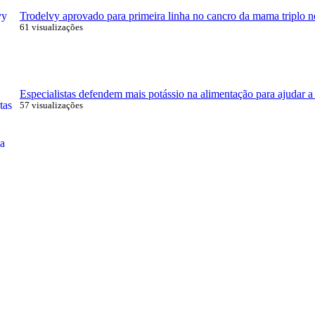
Trodelvy aprovado para primeira linha no cancro da mama triplo n
61 visualizações
Especialistas defendem mais potássio na alimentação para ajudar a 
57 visualizações