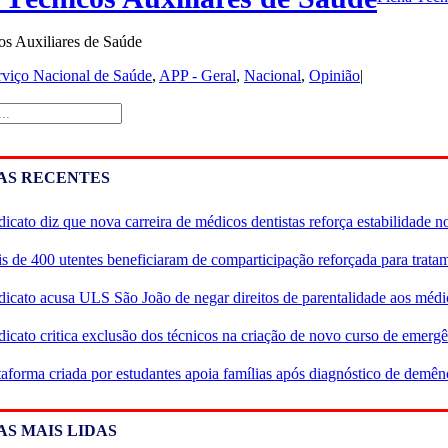
s Auxiliares de Saúde
rviço Nacional de Saúde
,
APP - Geral
,
Nacional
,
Opinião
|
AS RECENTES
dicato diz que nova carreira de médicos dentistas reforça estabilidade 
s de 400 utentes beneficiaram de comparticipação reforçada para tratam
dicato acusa ULS São João de negar direitos de parentalidade aos médi
dicato critica exclusão dos técnicos na criação de novo curso de emergê
taforma criada por estudantes apoia famílias após diagnóstico de demên
AS MAIS LIDAS