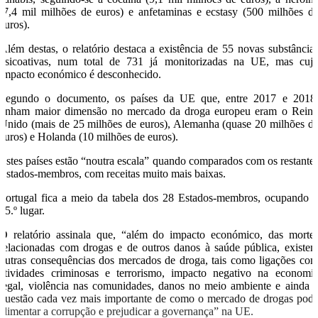
(7,4 mil milhões de euros) e anfetaminas e ecstasy (500 milhões d
euros).
Além destas, o relatório destaca a existência de 55 novas substância
psicoativas, num total de 731 já monitorizadas na UE, mas cuj
impacto económico é desconhecido.
Segundo o documento, os países da UE que, entre 2017 e 2018
tinham maior dimensão no mercado da droga europeu eram o Rein
Unido (mais de 25 milhões de euros), Alemanha (quase 20 milhões d
euros) e Holanda (10 milhões de euros).
Estes países estão “noutra escala” quando comparados com os restante
Estados-membros, com receitas muito mais baixas.
Portugal fica a meio da tabela dos 28 Estados-membros, ocupando 
15.º lugar.
O relatório assinala que, “além do impacto económico, das morte
relacionadas com drogas e de outros danos à saúde pública, existe
outras consequências dos mercados de droga, tais como ligações co
atividades criminosas e terrorismo, impacto negativo na economi
legal, violência nas comunidades, danos no meio ambiente e ainda 
questão cada vez mais importante de como o mercado de drogas pod
alimentar a corrupção e prejudicar a governança” na UE.