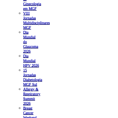
Ginecologia
em MGF
VIII
Jornadas
Multidisciplinares
MGF
Dia
Mundial
do
Glaucoma
2026
Dia
Mundial
HPV 2026
15
Jornadas
Diabetologia
MGF Sul
Allergy &
Respiratory
Summit
2026
Breast
Cancer
Weekend