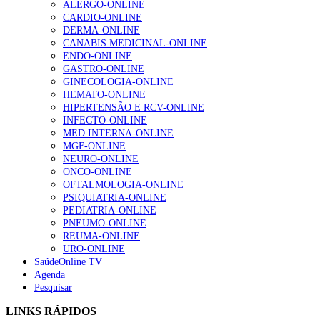
ALERGO-ONLINE
gesto conta e cada profissional faz a diferença”
CARDIO-ONLINE
202 visualizações
DERMA-ONLINE
CANABIS MEDICINAL-ONLINE
ENDO-ONLINE
GASTRO-ONLINE
Alguns milhares de utentes podem ficar sem médico de
GINECOLOGIA-ONLINE
família com nova regras do registo, alerta associação
HEMATO-ONLINE
167 visualizações
HIPERTENSÃO E RCV-ONLINE
INFECTO-ONLINE
MED.INTERNA-ONLINE
MGF-ONLINE
Quase quatro em cada dez doentes com enfarte
NEURO-ONLINE
apresentavam níveis elevados de Lp(a), revela estudo
ONCO-ONLINE
84 visualizações
OFTALMOLOGIA-ONLINE
PSIQUIATRIA-ONLINE
PEDIATRIA-ONLINE
PNEUMO-ONLINE
REUMA-ONLINE
Trodelvy aprovado para primeira linha no cancro da
URO-ONLINE
mama triplo negativo metastático em doentes não
SaúdeOnline TV
elegíveis para inibidores PD-(L)1
Agenda
58 visualizações
Pesquisar
LINKS RÁPIDOS
1.º Episódio do Podcast “Frequência Cardio – Sintoniza