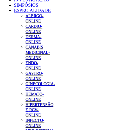
SIMPÓSIOS
ESPECIALIDADE
ALERGO-
ONLINE
CARDIO-
ONLINE
DERMA-
ONLINE
CANABIS
MEDICINAL-
ONLINE
ENDO-
ONLINE
GASTRO-
ONLINE
GINECOLOGIA-
ONLINE
HEMATO-
ONLINE
HIPERTENSÃO
E RCV-
ONLINE
INFECTO-
ONLINE