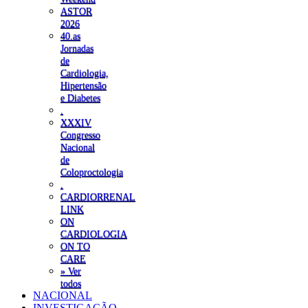
ASTOR
2026
40.as
Jornadas
de
Cardiologia,
Hipertensão
e Diabetes
.
XXXIV
Congresso
Nacional
de
Coloproctologia
.
CARDIORRENAL
LINK
ON
CARDIOLOGIA
ON TO
CARE
» Ver
todos
NACIONAL
INVESTIGAÇÃO