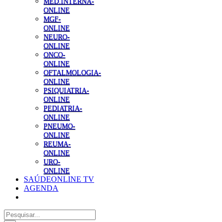
MED.INTERNA-
ONLINE
MGF-
ONLINE
NEURO-
ONLINE
ONCO-
ONLINE
OFTALMOLOGIA-
ONLINE
PSIQUIATRIA-
ONLINE
PEDIATRIA-
ONLINE
PNEUMO-
ONLINE
REUMA-
ONLINE
URO-
ONLINE
SAÚDEONLINE TV
AGENDA
Pesquisar