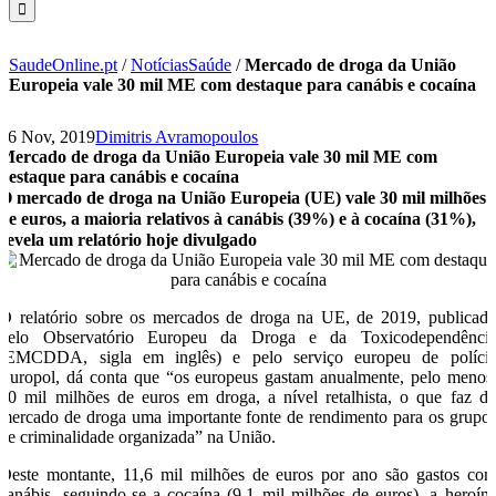
SaudeOnline.pt
/
NotíciasSaúde
/
Mercado de droga da União
Europeia vale 30 mil ME com destaque para canábis e cocaína
26 Nov, 2019
Dimitris Avramopoulos
Mercado de droga da União Europeia vale 30 mil ME com
destaque para canábis e cocaína
O mercado de droga na União Europeia (UE) vale 30 mil milhões
de euros, a maioria relativos à canábis (39%) e à cocaína (31%),
revela um relatório hoje divulgado
O relatório sobre os mercados de droga na UE, de 2019, publicad
pelo Observatório Europeu da Droga e da Toxicodependênci
(EMCDDA, sigla em inglês) e pelo serviço europeu de políci
Europol, dá conta que “os europeus gastam anualmente, pelo menos
30 mil milhões de euros em droga, a nível retalhista, o que faz d
mercado de droga uma importante fonte de rendimento para os grupo
de criminalidade organizada” na União.
Deste montante, 11,6 mil milhões de euros por ano são gastos co
canábis, seguindo-se a cocaína (9,1 mil milhões de euros), a heroín