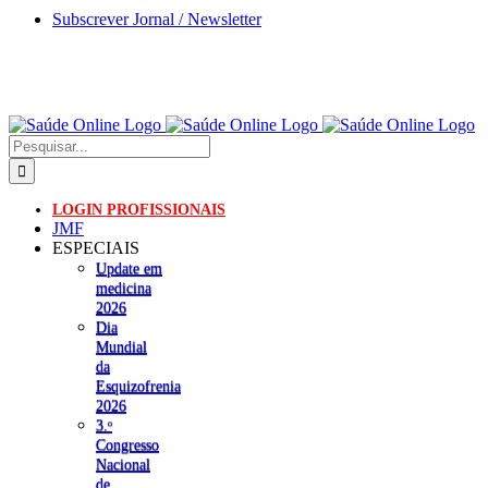
Skip
Subscrever Jornal / Newsletter
to
content
Pesquisar
LOGIN PROFISSIONAIS
JMF
ESPECIAIS
Update em
medicina
2026
Dia
Mundial
da
Esquizofrenia
2026
3.ᵒ
Congresso
Nacional
de