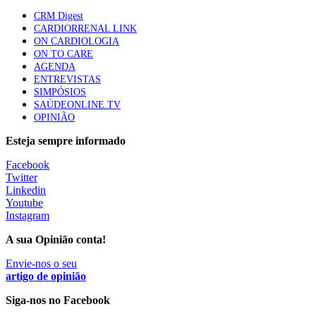
te na Insuficiência Cardíaca” da Bayer
CRM Digest
58 visualizações
CARDIORRENAL LINK
ON CARDIOLOGIA
ON TO CARE
AGENDA
Canábis medicinal e saúde mental
ENTREVISTAS
53 visualizações
SIMPÓSIOS
SAÚDEONLINE.TV
OPINIÃO
Esteja sempre informado
MAIS NOTÍCIAS
Facebook
Twitter
Linkedin
Estudo associa falhas no sistema de limpeza do cérebro ao
Youtube
Alzheimer e à esclerose lateral amiotrófica
Instagram
29 Jul, 2026
A sua Opinião conta!
Envie-nos o seu
Estudo relaciona exposição a pesticidas na infância com idade
artigo de opinião
da primeira menstruação
Siga-nos no Facebook
28 Jul, 2026