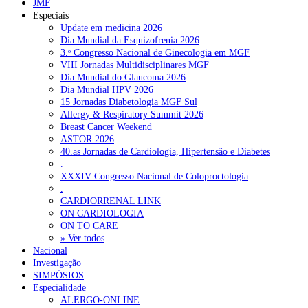
JMF
Portugal está a formar os médicos de que precisa?
6 de Agosto,
Especiais
2026
Update em medicina 2026
Dia Mundial da Esquizofrenia 2026
Estudantes de Medicina representados na 79.ª World Health
3.ᵒ Congresso Nacional de Ginecologia em MGF
Assembly
6 de Agosto, 2026
VIII Jornadas Multidisciplinares MGF
Dia Mundial do Glaucoma 2026
SCORA X-Change Portugal promove formação internacional
Dia Mundial HPV 2026
em saúde sexual e reprodutiva
6 de Agosto, 2026
15 Jornadas Diabetologia MGF Sul
Allergy & Respiratory Summit 2026
ANEM reúne com coordenador do Pacto Estratégico para a
Breast Cancer Weekend
Saúde
6 de Agosto, 2026
ASTOR 2026
40.as Jornadas de Cardiologia, Hipertensão e Diabetes
Sindicato diz que nova carreira de médicos dentistas reforça
.
estabilidade no SNS
6 de Agosto, 2026
XXXIV Congresso Nacional de Coloproctologia
.
CARDIORRENAL LINK
NOTÍCIAS MAIS LIDAS
ON CARDIOLOGIA
ON TO CARE
» Ver todos
Enfermagem Forense. “Da urgência ao tribunal, cada
Nacional
gesto conta e cada profissional faz a diferença”
Investigação
202 visualizações
SIMPÓSIOS
Especialidade
ALERGO-ONLINE