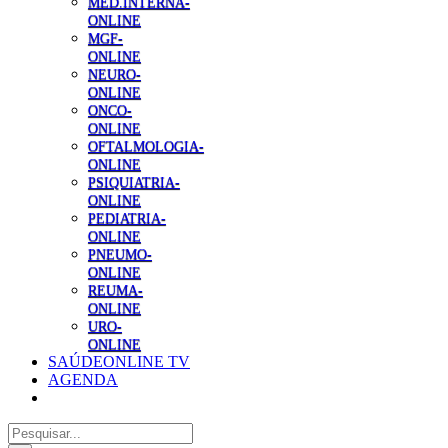
MED.INTERNA-
ONLINE
MGF-
ONLINE
NEURO-
ONLINE
ONCO-
ONLINE
OFTALMOLOGIA-
ONLINE
PSIQUIATRIA-
ONLINE
PEDIATRIA-
ONLINE
PNEUMO-
ONLINE
REUMA-
ONLINE
URO-
ONLINE
SAÚDEONLINE TV
AGENDA
Pesquisar