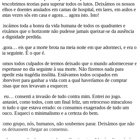
Descobrimos teorias para superar todos os lutos. Deixámos os nossos
velhos e doentes anulados em camas de hospital, em lares, em asilos e
tantas vezes sós em casa e agora… agora isto. Isto!
Riscámos toda a honra da vida humana de todos os quadrantes e
deixámos que o horizonte não pudesse jamais queixar-se da ausência
da dignidade perdida.
Agora… eis que a morte brota na meia noite em que adormeci, e era o
dia seguinte. É o que é.
Somos todos culpados de termos deixado que o mundo adormecesse e
despertasse no dia seguinte à sua morte. Não fizemos nada para
impedir esta tragédia insólita. Estávamos todos ocupados em
sobreviver para ganhar a vida com a qual haveríamos de comprar
coisas que nos levavam a esquecer.
E eu… consenti a invasão de tudo contra mim. Entrei no jogo.
Fantasiei, como todos, com um final feliz, um retrocesso miraculoso
em tudo o que estava errado: os consumos exagerados de tudo um
pouco. Esqueci o minimalismo e a certeza do bem.
Como grupo, nós, humanos, não soubemos parar. Deixámos que não
nos deixassem chegar ao consenso.