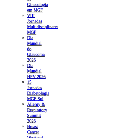
Ginecologia
em MGF
VIII
Jornadas
Multidisciplinares
MGF
Dia
Mundial
do
Glaucoma
2026
Dia
Mundial
HPV 2026
15
Jornadas
Diabetologia
MGF Sul
Allergy &
Respiratory
Summit
2026
Breast
Cancer
Weekend