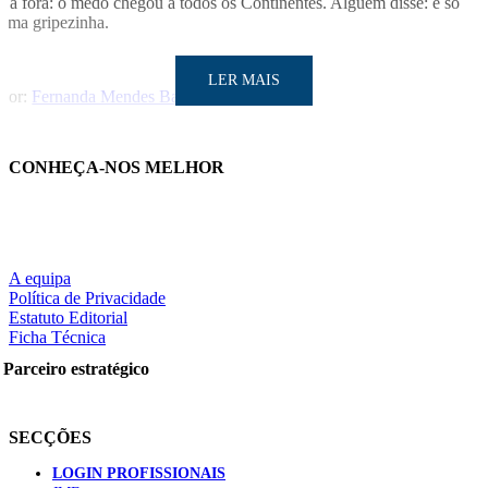
La fora: o medo chegou a todos os Continentes. Alguém disse: é só
uma gripezinha.
LER MAIS
Por:
Fernanda Mendes Barata
CONHEÇA-NOS MELHOR
LER MAIS
Partilhe nas redes sociais:
A equipa
Política de Privacidade
Estatuto Editorial
Ficha Técnica
Parceiro estratégico
Pesquisar
SECÇÕES
NOTÍCIAS RECENTES
LOGIN PROFISSIONAIS