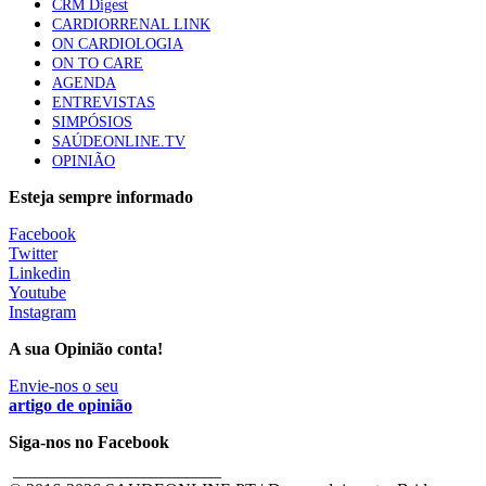
CRM Digest
Especialistas defendem mais potássio na alimentação
CARDIORRENAL LINK
para ajudar a controlar a hipertensão
ON CARDIOLOGIA
57 visualizações
ON TO CARE
AGENDA
ENTREVISTAS
SIMPÓSIOS
MAIS NOTÍCIAS
SAÚDEONLINE.TV
OPINIÃO
Instante 10, a Mudança
Esteja sempre informado
14 Mai, 2021
|
0 Comments
Facebook
Instante 9, o Choque
Twitter
Linkedin
11 Mai, 2021
|
0 Comments
Youtube
Instagram
A sua Opinião conta!
Envie-nos o seu
artigo de opinião
Siga-nos no Facebook
________________________