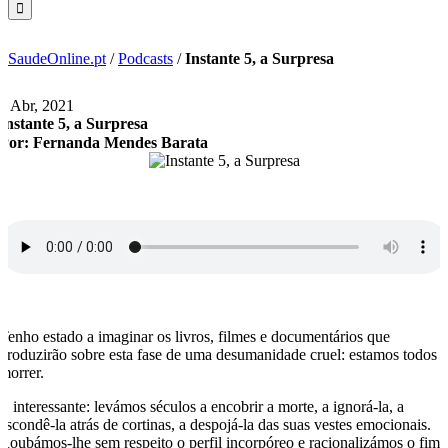
SaudeOnline.pt
/
Podcasts
/
Instante 5, a Surpresa
6 Abr, 2021
Instante 5, a Surpresa
Por: Fernanda Mendes Barata
Tenho estado a imaginar os livros, filmes e documentários que
produzirão sobre esta fase de uma desumanidade cruel: estamos todos 
morrer.
É interessante: levámos séculos a encobrir a morte, a ignorá-la, a
escondê-la atrás de cortinas, a despojá-la das suas vestes emocionais.
Roubámos-lhe sem respeito o perfil incorpóreo e racionalizámos o fim.