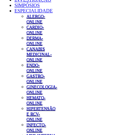
SIMPÓSIOS
ESPECIALIDADE
ALERGO-
ONLINE
CARDIO-
ONLINE
DERMA-
ONLINE
CANABIS
MEDICINAL-
ONLINE
ENDO-
ONLINE
GASTRO-
ONLINE
GINECOLOGIA-
ONLINE
HEMATO-
ONLINE
HIPERTENSÃO
E RCV-
ONLINE
INFECTO-
ONLINE