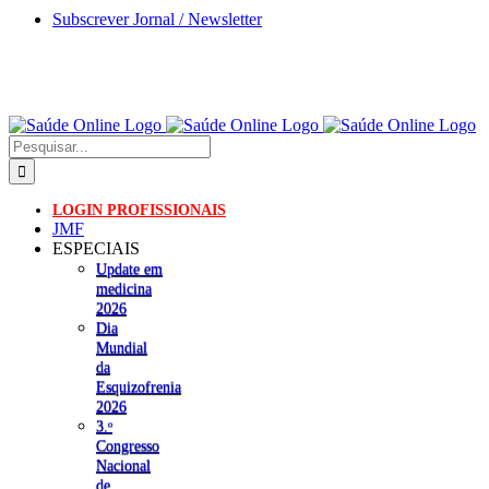
Skip
Subscrever Jornal / Newsletter
to
content
Pesquisar
LOGIN PROFISSIONAIS
JMF
ESPECIAIS
Update em
medicina
2026
Dia
Mundial
da
Esquizofrenia
2026
3.ᵒ
Congresso
Nacional
de