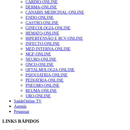
CARDIO-ONLINE
Alguns milhares de utentes podem ficar sem médico de
DERMA-ONLINE
família com nova regras do registo, alerta associação
CANABIS MEDICINAL-ONLINE
175 visualizações
ENDO-ONLINE
GASTRO-ONLINE
GINECOLOGIA-ONLINE
HEMATO-ONLINE
Quase quatro em cada dez doentes com enfarte
HIPERTENSÃO E RCV-ONLINE
apresentavam níveis elevados de Lp(a), revela estudo
INFECTO-ONLINE
86 visualizações
MED.INTERNA-ONLINE
MGF-ONLINE
NEURO-ONLINE
ONCO-ONLINE
“Os programas de rastreio do cancro do pulmão são
OFTALMOLOGIA-ONLINE
custo-efetivos e representam um investimento
PSIQUIATRIA-ONLINE
sustentável para os sistemas de saúde”
PEDIATRIA-ONLINE
66 visualizações
PNEUMO-ONLINE
REUMA-ONLINE
URO-ONLINE
SaúdeOnline TV
Trodelvy aprovado para primeira linha no cancro da
Agenda
mama triplo negativo metastático em doentes não
Pesquisar
elegíveis para inibidores PD-(L)1
61 visualizações
LINKS RÁPIDOS