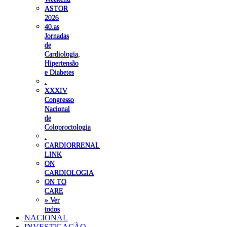
ASTOR
2026
40.as
Jornadas
de
Cardiologia,
Hipertensão
e Diabetes
.
XXXIV
Congresso
Nacional
de
Coloproctologia
.
CARDIORRENAL
LINK
ON
CARDIOLOGIA
ON TO
CARE
» Ver
todos
NACIONAL
INVESTIGAÇÃO