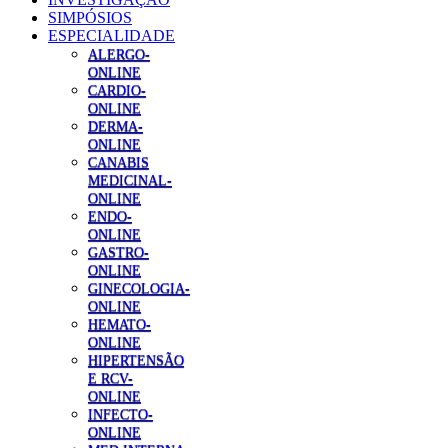
SIMPÓSIOS
ESPECIALIDADE
ALERGO-
ONLINE
CARDIO-
ONLINE
DERMA-
ONLINE
CANABIS
MEDICINAL-
ONLINE
ENDO-
ONLINE
GASTRO-
ONLINE
GINECOLOGIA-
ONLINE
HEMATO-
ONLINE
HIPERTENSÃO
E RCV-
ONLINE
INFECTO-
ONLINE