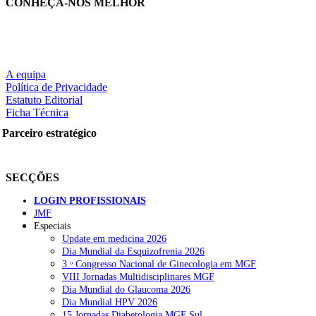
CONHEÇA-NOS MELHOR
“disponíveis e preparados todos os meios do Plano de Contingênci
contra a covid-19”.
Notícias Relacionada
Cirurgias retomadas e regresso à normalidade nos hospitais de Aveir
A equipa
LER MAIS
Política de Privacidade
Estatuto Editorial
Ficha Técnica
Parceiro estratégico
Partilhe nas redes sociais:
SECÇÕES
LOGIN PROFISSIONAIS
Pesquisar
JMF
Especiais
Update em medicina 2026
NOTÍCIAS RECENTES
Dia Mundial da Esquizofrenia 2026
3.ᵒ Congresso Nacional de Ginecologia em MGF
VIII Jornadas Multidisciplinares MGF
Quase 11.900 jovens recorreram aos cheques psicólogo e
Dia Mundial do Glaucoma 2026
nutricionista no primeiro mês
7 de Agosto, 2026
Dia Mundial HPV 2026
15 Jornadas Diabetologia MGF Sul