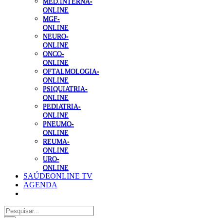
MED.INTERNA-
ONLINE
MGF-
ONLINE
NEURO-
ONLINE
ONCO-
ONLINE
OFTALMOLOGIA-
ONLINE
PSIQUIATRIA-
ONLINE
PEDIATRIA-
ONLINE
PNEUMO-
ONLINE
REUMA-
ONLINE
URO-
ONLINE
SAÚDEONLINE TV
AGENDA
Pesquisar