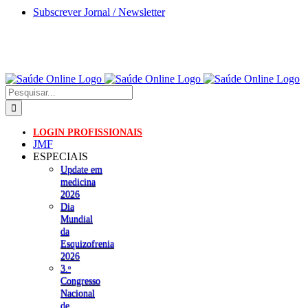
Skip
Subscrever Jornal / Newsletter
to
content
Pesquisar
LOGIN PROFISSIONAIS
JMF
ESPECIAIS
Update em
medicina
2026
Dia
Mundial
da
Esquizofrenia
2026
3.ᵒ
Congresso
Nacional
de