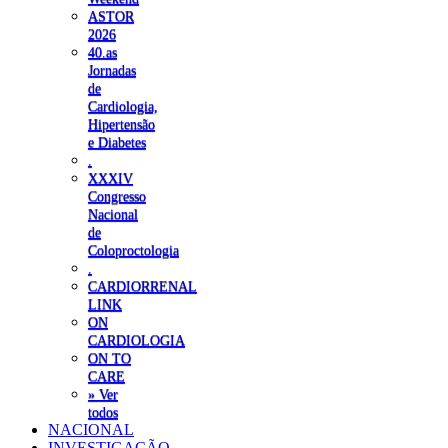
ASTOR
2026
40.as
Jornadas
de
Cardiologia,
Hipertensão
e Diabetes
.
XXXIV
Congresso
Nacional
de
Coloproctologia
.
CARDIORRENAL
LINK
ON
CARDIOLOGIA
ON TO
CARE
» Ver
todos
NACIONAL
INVESTIGAÇÃO