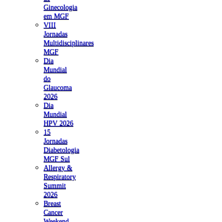
Ginecologia
em MGF
VIII
Jornadas
Multidisciplinares
MGF
Dia
Mundial
do
Glaucoma
2026
Dia
Mundial
HPV 2026
15
Jornadas
Diabetologia
MGF Sul
Allergy &
Respiratory
Summit
2026
Breast
Cancer
Weekend