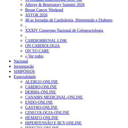
ULS de Coimbra estreia cirurgia endoscópica do ouvido com
Allergy & Respiratory Summit 2026
apoio robótico em Portugal
7 de Agosto, 2026
Breast Cancer Weekend
ASTOR 2026
Enfermeiros exigem esclarecimentos sobre eventual gestão
40.as Jornadas de Cardiologia, Hipertensão e Diabetes
privada da ULS do Algarve
7 de Agosto, 2026
.
XXXIV Congresso Nacional de Coloproctologia
Ordem dos Médicos alerta para riscos no novo sistema de acesso
.
a consultas e cirurgias
7 de Agosto, 2026
CARDIORRENAL LINK
ON CARDIOLOGIA
Portugal está a formar os médicos de que precisa?
6 de Agosto,
ON TO CARE
2026
» Ver todos
Nacional
Investigação
SIMPÓSIOS
NOTÍCIAS MAIS LIDAS
Especialidade
ALERGO-ONLINE
Enfermagem Forense. “Da urgência ao tribunal, cada
CARDIO-ONLINE
gesto conta e cada profissional faz a diferença”
DERMA-ONLINE
203 visualizações
CANABIS MEDICINAL-ONLINE
ENDO-ONLINE
GASTRO-ONLINE
GINECOLOGIA-ONLINE
1.º Episódio do Podcast “Frequência Cardio – Sintoniza
HEMATO-ONLINE
te na Insuficiência Cardíaca” da Bayer
HIPERTENSÃO E RCV-ONLINE
169 visualizações