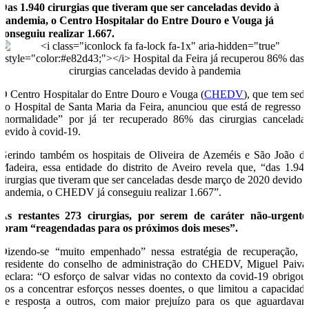
Das 1.940 cirurgias que tiveram que ser canceladas devido à
pandemia, o Centro Hospitalar do Entre Douro e Vouga já
conseguiu realizar 1.667.
O Centro Hospitalar do Entre Douro e Vouga (
CHEDV
), que tem sed
no Hospital de Santa Maria da Feira, anunciou que está de regresso 
“normalidade” por já ter recuperado 86% das cirurgias cancelada
devido à covid-19.
Gerindo também os hospitais de Oliveira de Azeméis e São João d
Madeira, essa entidade do distrito de Aveiro revela que, “das 1.94
cirurgias que tiveram que ser canceladas desde março de 2020 devido 
pandemia, o CHEDV já conseguiu realizar 1.667”.
As restantes 273 cirurgias, por serem de caráter não-urgente
foram “reagendadas para os próximos dois meses”.
Dizendo-se “muito empenhado” nessa estratégia de recuperação, 
presidente do conselho de administração do CHEDV, Miguel Paiva
declara: “O esforço de salvar vidas no contexto da covid-19 obrigou
nos a concentrar esforços nesses doentes, o que limitou a capacidad
de resposta a outros, com maior prejuízo para os que aguardava