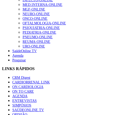
INFECTO-ONLINE
MED.INTERNA-ONLINE
MGF-ONLINE
NEURO-ONLINE
Alguns milhares de utentes podem ficar sem médico de
ONCO-ONLINE
família com nova regras do registo, alerta associação
OFTALMOLOGIA-ONLINE
132 visualizações
PSIQUIATRIA-ONLINE
PEDIATRIA-ONLINE
PNEUMO-ONLINE
REUMA-ONLINE
URO-ONLINE
“Os programas de rastreio do cancro do pulmão são
SaúdeOnline TV
custo-efetivos e representam um investimento
Agenda
sustentável para os sistemas de saúde”
Pesquisar
93 visualizações
LINKS RÁPIDOS
Quase quatro em cada dez doentes com enfarte
CRM Digest
apresentavam níveis elevados de Lp(a), revela estudo
CARDIORRENAL LINK
87 visualizações
ON CARDIOLOGIA
ON TO CARE
AGENDA
ENTREVISTAS
Trodelvy aprovado para primeira linha no cancro da
SIMPÓSIOS
mama triplo negativo metastático em doentes não
SAÚDEONLINE.TV
elegíveis para inibidores PD-(L)1
OPINIÃO