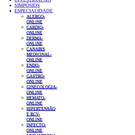
SIMPÓSIOS
ESPECIALIDADE
ALERGO-
ONLINE
CARDIO-
ONLINE
DERMA-
ONLINE
CANABIS
MEDICINAL-
ONLINE
ENDO-
ONLINE
GASTRO-
ONLINE
GINECOLOGIA-
ONLINE
HEMATO-
ONLINE
HIPERTENSÃO
E RCV-
ONLINE
INFECTO-
ONLINE