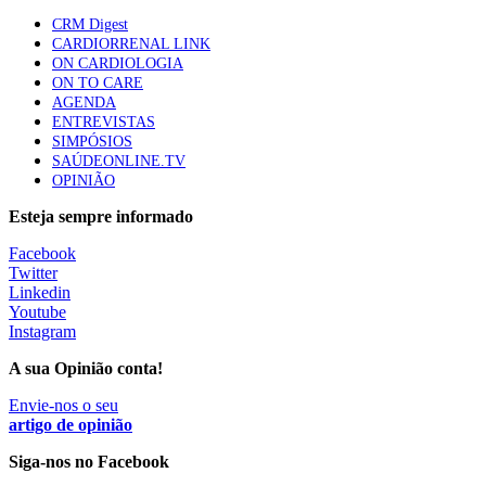
apresentavam níveis elevados de Lp(a), revela estudo
CRM Digest
86 visualizações
CARDIORRENAL LINK
ON CARDIOLOGIA
ON TO CARE
AGENDA
Trodelvy aprovado para primeira linha no cancro da
ENTREVISTAS
mama triplo negativo metastático em doentes não
SIMPÓSIOS
elegíveis para inibidores PD-(L)1
SAÚDEONLINE.TV
61 visualizações
OPINIÃO
Esteja sempre informado
MAIS NOTÍCIAS
Facebook
Twitter
Linkedin
Enfermeiros exigem esclarecimentos sobre eventual gestão
Youtube
privada da ULS do Algarve
Instagram
7 Ago, 2026
|
0 Comments
A sua Opinião conta!
Envie-nos o seu
Estudantes de Medicina representados na 79.ª World Health
artigo de opinião
Assembly
Siga-nos no Facebook
6 Ago, 2026
|
0 Comments