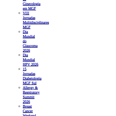
Ginecologia
em MGF
VIII
Jornadas
Multidisciplinares
MGF
Dia
Mundial
do
Glaucoma
2026
Dia
Mundial
HPV 2026
15
Jornadas
Diabetologia
MGF Sul
Allergy &
Respiratory
Summit
2026
Breast
Cancer
Weekend