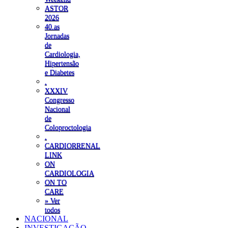
ASTOR
2026
40.as
Jornadas
de
Cardiologia,
Hipertensão
e Diabetes
.
XXXIV
Congresso
Nacional
de
Coloproctologia
.
CARDIORRENAL
LINK
ON
CARDIOLOGIA
ON TO
CARE
» Ver
todos
NACIONAL
INVESTIGAÇÃO