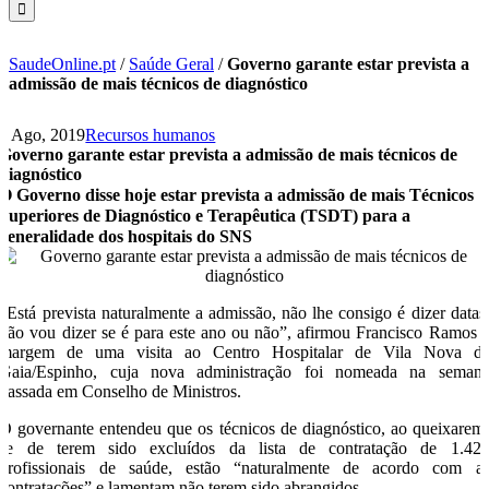
SaudeOnline.pt
/
Saúde Geral
/
Governo garante estar prevista a
admissão de mais técnicos de diagnóstico
6 Ago, 2019
Recursos humanos
Governo garante estar prevista a admissão de mais técnicos de
diagnóstico
O Governo disse hoje estar prevista a admissão de mais Técnicos
Superiores de Diagnóstico e Terapêutica (TSDT) para a
generalidade dos hospitais do SNS
“Está prevista naturalmente a admissão, não lhe consigo é dizer datas
não vou dizer se é para este ano ou não”, afirmou Francisco Ramos 
margem de uma visita ao Centro Hospitalar de Vila Nova d
Gaia/Espinho, cuja nova administração foi nomeada na seman
passada em Conselho de Ministros.
O governante entendeu que os técnicos de diagnóstico, ao queixarem
se de terem sido excluídos da lista de contratação de 1.42
profissionais de saúde, estão “naturalmente de acordo com a
contratações” e lamentam não terem sido abrangidos.