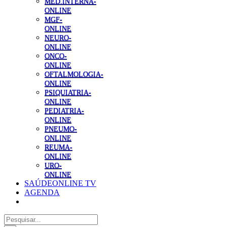
MED.INTERNA-
ONLINE
MGF-
ONLINE
NEURO-
ONLINE
ONCO-
ONLINE
OFTALMOLOGIA-
ONLINE
PSIQUIATRIA-
ONLINE
PEDIATRIA-
ONLINE
PNEUMO-
ONLINE
REUMA-
ONLINE
URO-
ONLINE
SAÚDEONLINE TV
AGENDA
Pesquisar