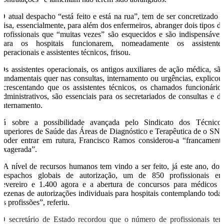
O atual despacho “está feito e está na rua”, tem de ser concretizado 
visa, essencialmente, para além dos enfermeiros, abranger dois tipos d
profissionais que “muitas vezes” são esquecidos e são indispensávei
para os hospitais funcionarem, nomeadamente os assistente
operacionais e assistentes técnicos, frisou.
Os assistentes operacionais, os antigos auxiliares de ação médica, sã
fundamentais quer nas consultas, internamento ou urgências, explicou
acrescentando que os assistentes técnicos, os chamados funcionário
administrativos, são essenciais para os secretariados de consultas e d
internamento.
Já sobre a possibilidade avançada pelo Sindicato dos Técnico
Superiores de Saúde das Áreas de Diagnóstico e Terapêutica de o SN
poder entrar em rutura, Francisco Ramos considerou-a “francament
exagerada”.
“A nível de recursos humanos tem vindo a ser feito, já este ano, doi
despachos globais de autorização, um de 850 profissionais e
fevereiro e 1.400 agora e a abertura de concursos para médicos 
dezenas de autorizações individuais para hospitais contemplando toda
as profissões”, referiu.
O secretário de Estado recordou que o número de profissionais te