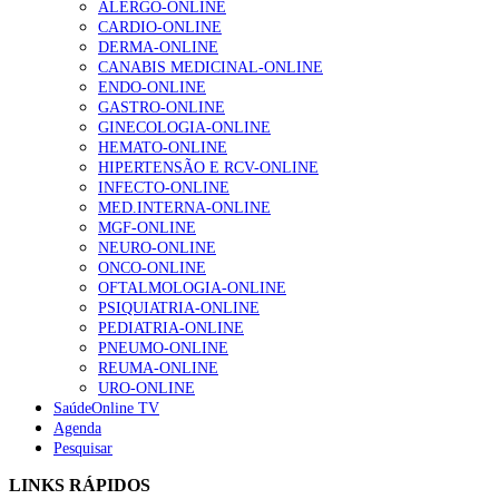
ALERGO-ONLINE
gesto conta e cada profissional faz a diferença”
CARDIO-ONLINE
202 visualizações
DERMA-ONLINE
CANABIS MEDICINAL-ONLINE
ENDO-ONLINE
GASTRO-ONLINE
Alguns milhares de utentes podem ficar sem médico de
GINECOLOGIA-ONLINE
família com nova regras do registo, alerta associação
HEMATO-ONLINE
155 visualizações
HIPERTENSÃO E RCV-ONLINE
INFECTO-ONLINE
MED.INTERNA-ONLINE
MGF-ONLINE
1.º Episódio do Podcast “Frequência Cardio – Sintoniza
NEURO-ONLINE
te na Insuficiência Cardíaca” da Bayer
ONCO-ONLINE
99 visualizações
OFTALMOLOGIA-ONLINE
PSIQUIATRIA-ONLINE
PEDIATRIA-ONLINE
PNEUMO-ONLINE
REUMA-ONLINE
“Os programas de rastreio do cancro do pulmão são
URO-ONLINE
custo-efetivos e representam um investimento
SaúdeOnline TV
sustentável para os sistemas de saúde”
Agenda
88 visualizações
Pesquisar
LINKS RÁPIDOS
Quase quatro em cada dez doentes com enfarte