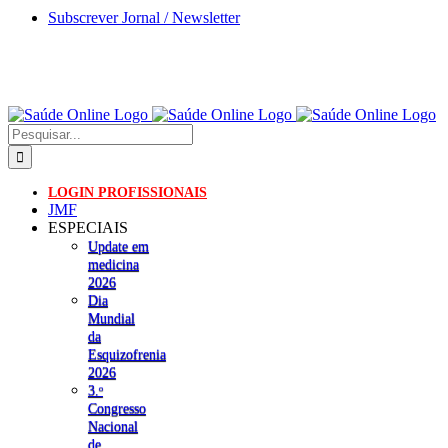
Skip
Subscrever Jornal / Newsletter
to
content
Pesquisar
LOGIN PROFISSIONAIS
JMF
ESPECIAIS
Update em
medicina
2026
Dia
Mundial
da
Esquizofrenia
2026
3.ᵒ
Congresso
Nacional
de