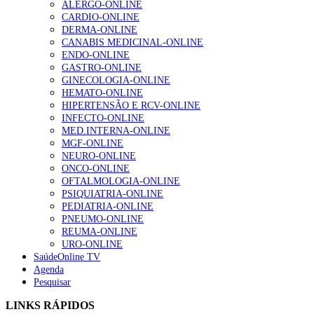
ALERGO-ONLINE
Enfermagem Forense. “Da urgência ao tribunal, cada
CARDIO-ONLINE
gesto conta e cada profissional faz a diferença”
DERMA-ONLINE
203 visualizações
CANABIS MEDICINAL-ONLINE
ENDO-ONLINE
GASTRO-ONLINE
GINECOLOGIA-ONLINE
1.º Episódio do Podcast “Frequência Cardio – Sintoniza
HEMATO-ONLINE
te na Insuficiência Cardíaca” da Bayer
HIPERTENSÃO E RCV-ONLINE
169 visualizações
INFECTO-ONLINE
MED.INTERNA-ONLINE
MGF-ONLINE
NEURO-ONLINE
Alguns milhares de utentes podem ficar sem médico de
ONCO-ONLINE
família com nova regras do registo, alerta associação
OFTALMOLOGIA-ONLINE
132 visualizações
PSIQUIATRIA-ONLINE
PEDIATRIA-ONLINE
PNEUMO-ONLINE
REUMA-ONLINE
URO-ONLINE
“Os programas de rastreio do cancro do pulmão são
SaúdeOnline TV
custo-efetivos e representam um investimento
Agenda
sustentável para os sistemas de saúde”
Pesquisar
93 visualizações
LINKS RÁPIDOS