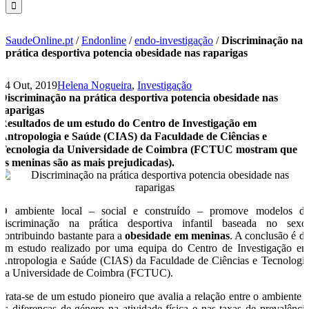
SaudeOnline.pt
/
Endonline
/
endo-investigação
/
Discriminação na
prática desportiva potencia obesidade nas raparigas
14 Out, 2019
Helena Nogueira
,
Investigação
Discriminação na prática desportiva potencia obesidade nas
raparigas
Resultados de um estudo do Centro de Investigação em
Antropologia e Saúde (CIAS) da Faculdade de Ciências e
Tecnologia da Universidade de Coimbra (FCTUC mostram que
as meninas são as mais prejudicadas).
O ambiente local – social e construído – promove modelos d
discriminação na prática desportiva infantil baseada no sexo
contribuindo bastante para a
obesidade em meninas
. A conclusão é d
um estudo realizado por uma equipa do Centro de Investigação e
Antropologia e Saúde (CIAS) da Faculdade de Ciências e Tecnologi
da Universidade de Coimbra (FCTUC).
Trata-se de um estudo pioneiro que avalia a relação entre o ambiente 
as diferenças de género na atividade física e nas taxas de prevalênci