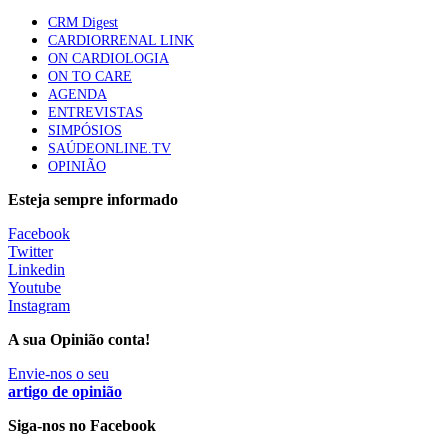
Quase quatro em cada dez doentes com enfarte
CRM Digest
apresentavam níveis elevados de Lp(a), revela estudo
CARDIORRENAL LINK
87 visualizações
ON CARDIOLOGIA
ON TO CARE
AGENDA
ENTREVISTAS
Trodelvy aprovado para primeira linha no cancro da
SIMPÓSIOS
mama triplo negativo metastático em doentes não
SAÚDEONLINE.TV
elegíveis para inibidores PD-(L)1
OPINIÃO
61 visualizações
Esteja sempre informado
MAIS NOTÍCIAS
Facebook
Twitter
Linkedin
Youtube
Quase 11.900 jovens recorreram aos cheques psicólogo e
Instagram
nutricionista no primeiro mês
7 Ago, 2026
|
0 Comments
A sua Opinião conta!
Envie-nos o seu
artigo de opinião
ULS de Coimbra estreia cirurgia endoscópica do ouvido com
apoio robótico em Portugal
Siga-nos no Facebook
7 Ago, 2026
|
0 Comments