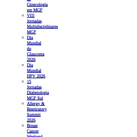
Ginecologia
em MGF
VIII
Jornadas
Multidisciplinares
MGF
Dia
Mundial
do
Glaucoma
2026
Dia
Mundial
HPV 2026
15
Jornadas
Diabetologia
MGF Sul
Allergy &
Respiratory
Summit
2026
Breast
Cancer
Weekend