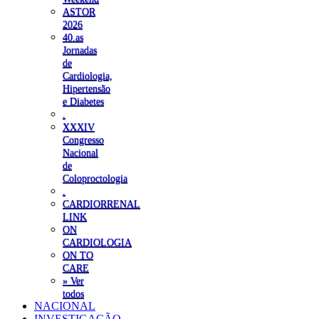
ASTOR
2026
40.as
Jornadas
de
Cardiologia,
Hipertensão
e Diabetes
.
XXXIV
Congresso
Nacional
de
Coloproctologia
.
CARDIORRENAL
LINK
ON
CARDIOLOGIA
ON TO
CARE
» Ver
todos
NACIONAL
INVESTIGAÇÃO