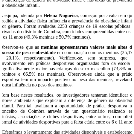
da obesidade infantil.
A equipa, liderada por
Helena Nogueira
, começou por avaliar em qu
medida a atividade física influencia a prevalência da obesidade infanti
por género. Foram avaliadas 2253 crianças de 19 escolas públicas 
privadas do distrito de Coimbra, com idades compreendidas entre os 
e os 11 anos (49,3% meninas e 50,7% meninos).
Observou-se que as
meninas apresentaram valores mais altos d
excesso de peso e obesidade
em comparação com os meninos (25,1
e 20,1%, respetivamente). Verificou-se, sem surpresa, que 
envolvimento em práticas desportivas organizadas fora da escola 
significativamente maior nas crianças do sexo masculino (73,8% no
meninos e 66,5% nas meninas). Observou-se ainda que a prátic
desportiva tem um impacto positivo no peso das meninas, reveland
pouca influência no peso dos meninos.
Com base nestes resultados, os investigadores tentaram identificar o
fatores ambientais que explicam a diferença de género na obesidad
infantil. Para tal, avaliaram a oportunidade de prática desportiva n
concelho de Coimbra através de um questionário realizado e
ginásios, associações e clubes desportivos, entre outros, com ofert
formal de atividades desportivas para a faixa etária entre os 6 e 11 anos
«Efetuámos o levantamento das atividades disponíveis e estabelecemo