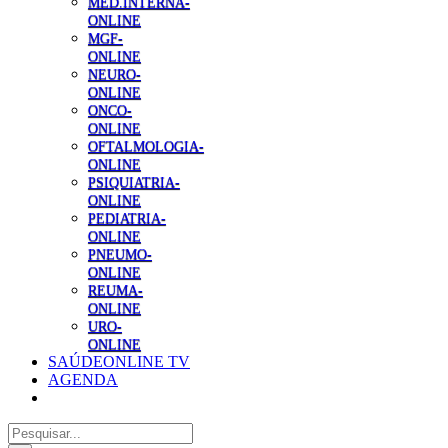
MED.INTERNA-
ONLINE
MGF-
ONLINE
NEURO-
ONLINE
ONCO-
ONLINE
OFTALMOLOGIA-
ONLINE
PSIQUIATRIA-
ONLINE
PEDIATRIA-
ONLINE
PNEUMO-
ONLINE
REUMA-
ONLINE
URO-
ONLINE
SAÚDEONLINE TV
AGENDA
Pesquisar