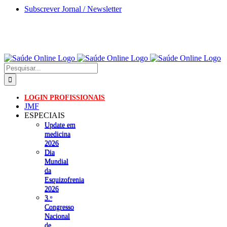
Skip
Subscrever Jornal / Newsletter
to
content
Pesquisar
LOGIN PROFISSIONAIS
JMF
ESPECIAIS
Update em
medicina
2026
Dia
Mundial
da
Esquizofrenia
2026
3.ᵒ
Congresso
Nacional
de