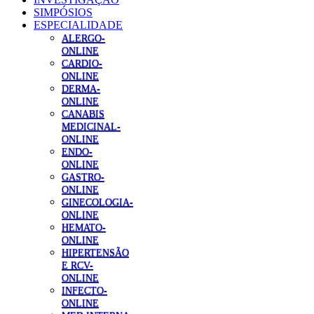
SIMPÓSIOS
ESPECIALIDADE
ALERGO-
ONLINE
CARDIO-
ONLINE
DERMA-
ONLINE
CANABIS
MEDICINAL-
ONLINE
ENDO-
ONLINE
GASTRO-
ONLINE
GINECOLOGIA-
ONLINE
HEMATO-
ONLINE
HIPERTENSÃO
E RCV-
ONLINE
INFECTO-
ONLINE