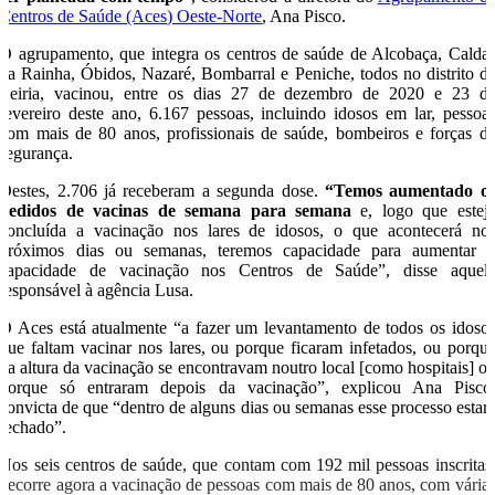
Centros de Saúde (Aces) Oeste-Norte
, Ana Pisco.
O agrupamento, que integra os centros de saúde de Alcobaça, Calda
da Rainha, Óbidos, Nazaré, Bombarral e Peniche, todos no distrito d
Leiria, vacinou, entre os dias 27 de dezembro de 2020 e 23 d
fevereiro deste ano, 6.167 pessoas, incluindo idosos em lar, pessoa
com mais de 80 anos, profissionais de saúde, bombeiros e forças d
segurança.
Destes, 2.706 já receberam a segunda dose.
“Temos aumentado o
pedidos de vacinas de semana para semana
e, logo que estej
concluída a vacinação nos lares de idosos, o que acontecerá no
próximos dias ou semanas, teremos capacidade para aumentar 
capacidade de vacinação nos Centros de Saúde”, disse aquel
responsável à agência Lusa.
O Aces está atualmente “a fazer um levantamento de todos os idoso
que faltam vacinar nos lares, ou porque ficaram infetados, ou porqu
na altura da vacinação se encontravam noutro local [como hospitais] o
porque só entraram depois da vacinação”, explicou Ana Pisco
convicta de que “dentro de alguns dias ou semanas esse processo estar
fechado”.
Nos seis centros de saúde, que contam com 192 mil pessoas inscritas
decorre agora a vacinação de pessoas com mais de 80 anos, com vária