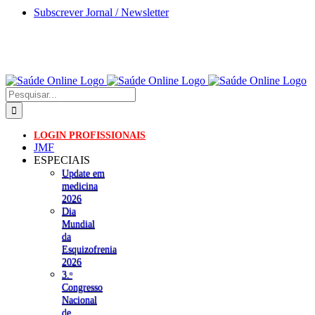
Skip
Subscrever Jornal / Newsletter
to
content
Pesquisar
LOGIN PROFISSIONAIS
JMF
ESPECIAIS
Update em
medicina
2026
Dia
Mundial
da
Esquizofrenia
2026
3.ᵒ
Congresso
Nacional
de