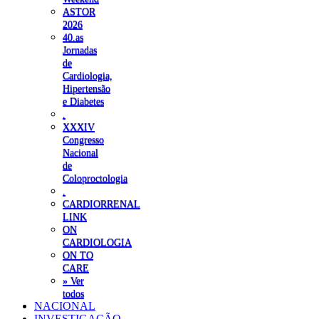
ASTOR
2026
40.as
Jornadas
de
Cardiologia,
Hipertensão
e Diabetes
.
XXXIV
Congresso
Nacional
de
Coloproctologia
.
CARDIORRENAL
LINK
ON
CARDIOLOGIA
ON TO
CARE
» Ver
todos
NACIONAL
INVESTIGAÇÃO