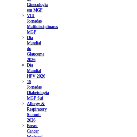
Ginecologia
em MGF
VIII
Jornadas
Multidisciplinares
MGF
Dia
Mundial
do
Glaucoma
2026
Dia
Mundial
HPV 2026
15
Jornadas
Diabetologia
MGF Sul
Allergy &
Respiratory
Summit
2026
Breast
Cancer
Weekend