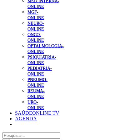
MED.INTERNA-
ONLINE
MGF-
ONLINE
NEURO-
ONLINE
ONCO-
ONLINE
OFTALMOLOGIA-
ONLINE
PSIQUIATRIA-
ONLINE
PEDIATRIA-
ONLINE
PNEUMO-
ONLINE
REUMA-
ONLINE
URO-
ONLINE
SAÚDEONLINE TV
AGENDA
Pesquisar