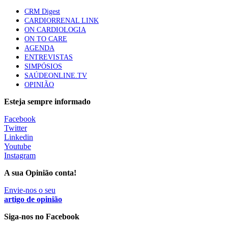
apresentavam níveis elevados de Lp(a), revela estudo
CRM Digest
87 visualizações
CARDIORRENAL LINK
ON CARDIOLOGIA
ON TO CARE
AGENDA
Trodelvy aprovado para primeira linha no cancro da
ENTREVISTAS
mama triplo negativo metastático em doentes não
SIMPÓSIOS
elegíveis para inibidores PD-(L)1
SAÚDEONLINE.TV
61 visualizações
OPINIÃO
Esteja sempre informado
MAIS NOTÍCIAS
Facebook
Twitter
Linkedin
Quase 11.900 jovens recorreram aos cheques psicólogo e
Youtube
nutricionista no primeiro mês
Instagram
7 Ago, 2026
|
0 Comments
A sua Opinião conta!
Envie-nos o seu
ULS de Coimbra estreia cirurgia endoscópica do ouvido com
artigo de opinião
apoio robótico em Portugal
Siga-nos no Facebook
7 Ago, 2026
|
0 Comments