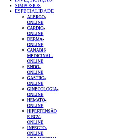
SIMPÓSIOS
ESPECIALIDADE
ALERGO-
ONLINE
CARDIO-
ONLINE
DERMA-
ONLINE
CANABIS
MEDICINAL-
ONLINE
ENDO-
ONLINE
GASTRO-
ONLINE
GINECOLOGIA-
ONLINE
HEMATO-
ONLINE
HIPERTENSÃO
E RCV-
ONLINE
INFECTO-
ONLINE