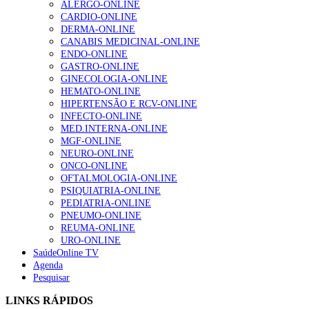
ALERGO-ONLINE
gesto conta e cada profissional faz a diferença”
CARDIO-ONLINE
203 visualizações
DERMA-ONLINE
CANABIS MEDICINAL-ONLINE
ENDO-ONLINE
GASTRO-ONLINE
1.º Episódio do Podcast “Frequência Cardio – Sintoniza
GINECOLOGIA-ONLINE
te na Insuficiência Cardíaca” da Bayer
HEMATO-ONLINE
169 visualizações
HIPERTENSÃO E RCV-ONLINE
INFECTO-ONLINE
MED.INTERNA-ONLINE
MGF-ONLINE
Alguns milhares de utentes podem ficar sem médico de
NEURO-ONLINE
família com nova regras do registo, alerta associação
ONCO-ONLINE
132 visualizações
OFTALMOLOGIA-ONLINE
PSIQUIATRIA-ONLINE
PEDIATRIA-ONLINE
PNEUMO-ONLINE
REUMA-ONLINE
“Os programas de rastreio do cancro do pulmão são
URO-ONLINE
custo-efetivos e representam um investimento
SaúdeOnline TV
sustentável para os sistemas de saúde”
Agenda
93 visualizações
Pesquisar
LINKS RÁPIDOS
Quase quatro em cada dez doentes com enfarte