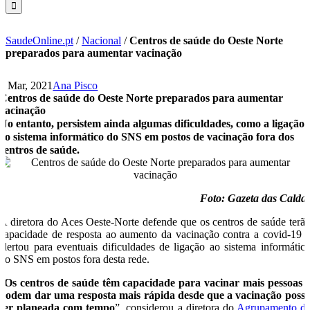
SaudeOnline.pt
/
Nacional
/
Centros de saúde do Oeste Norte
preparados para aumentar vacinação
1 Mar, 2021
Ana Pisco
Centros de saúde do Oeste Norte preparados para aumentar
vacinação
No entanto, persistem ainda algumas dificuldades, como a ligação
ao sistema informático do SNS em postos de vacinação fora dos
centros de saúde.
Foto: Gazeta das Calda
A diretora do Aces Oeste-Norte defende que os centros de saúde terã
capacidade de resposta ao aumento da vacinação contra a covid-19 
alertou para eventuais dificuldades de ligação ao sistema informátic
do SNS em postos fora desta rede.
“
Os centros de saúde têm capacidade para vacinar mais pessoas 
podem dar uma resposta mais rápida desde que a vacinação poss
ser planeada com tempo
”, considerou a diretora do
Agrupamento d