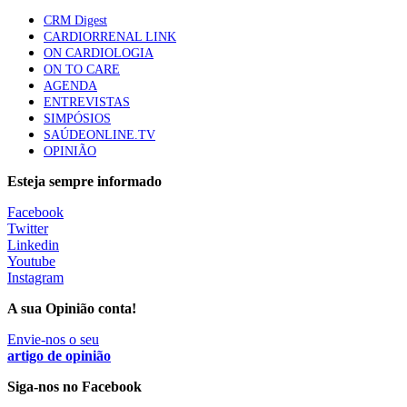
CRM Digest
CARDIORRENAL LINK
Especialistas defendem mais potássio na alimentação
ON CARDIOLOGIA
para ajudar a controlar a hipertensão
ON TO CARE
57 visualizações
AGENDA
ENTREVISTAS
SIMPÓSIOS
SAÚDEONLINE.TV
MAIS NOTÍCIAS
OPINIÃO
Esteja sempre informado
Sindicato diz que nova carreira de médicos dentistas reforça
Facebook
estabilidade no SNS
Twitter
6 Ago, 2026
|
0 Comments
Linkedin
Youtube
Instagram
Mais de 400 utentes beneficiaram de comparticipação reforçada
A sua Opinião conta!
para tratamentos de infertilidade na Madeira
6 Ago, 2026
Envie-nos o seu
|
0 Comments
artigo de opinião
Siga-nos no Facebook