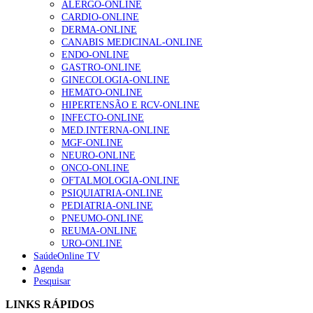
ALERGO-ONLINE
CARDIO-ONLINE
DERMA-ONLINE
Alguns milhares de utentes podem ficar sem médico de
CANABIS MEDICINAL-ONLINE
família com nova regras do registo, alerta associação
ENDO-ONLINE
175 visualizações
GASTRO-ONLINE
GINECOLOGIA-ONLINE
HEMATO-ONLINE
HIPERTENSÃO E RCV-ONLINE
Quase quatro em cada dez doentes com enfarte
INFECTO-ONLINE
apresentavam níveis elevados de Lp(a), revela estudo
MED.INTERNA-ONLINE
86 visualizações
MGF-ONLINE
NEURO-ONLINE
ONCO-ONLINE
OFTALMOLOGIA-ONLINE
“Os programas de rastreio do cancro do pulmão são
PSIQUIATRIA-ONLINE
custo-efetivos e representam um investimento
PEDIATRIA-ONLINE
sustentável para os sistemas de saúde”
PNEUMO-ONLINE
66 visualizações
REUMA-ONLINE
URO-ONLINE
SaúdeOnline TV
Agenda
Trodelvy aprovado para primeira linha no cancro da
Pesquisar
mama triplo negativo metastático em doentes não
elegíveis para inibidores PD-(L)1
LINKS RÁPIDOS
61 visualizações