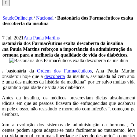
SaudeOnline.pt
/
Nacional
/
Bastonária dos Farmacêuticos exalta
descoberta da insulina
27 Jul, 2021
Ana Paula Martins
Bastonária dos Farmacêuticos exalta descoberta da insulina
Ana Paula Martins reforçou a importância da administração da
hormona para a melhoria da qualidade de vida dos diabéticos.
A bastonária da
Ordem dos Farmacêuticos
, Ana Paula Martins
considerou hoje que a
descoberta
da insulina, assinalada há cem anos
“é uma das maiores da história da medicina” por ter salvo muitas vida
e garantido qualidade de vida aos diabéticos.
“Antes da insulina, os médicos prescreviam dietas absolutament
radicais em que as pessoas ficavam tão enfraquecidas que acabava
em pele e osso, não resistindo e morrendo com infeções”, começou po
relembrar.
Com a evolução dos sistemas de administração da hormona, “o
doentes podem agora adaptar-se mais facilmente ao tratamento, leva
uma vida normal, com mais liberdade e fazendo desporto”, o que ter