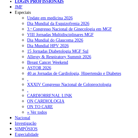
NOTÍCIAS RECENTES
LOGIN PROFISSIONAIS
JMF
Especiais
Portugal está a formar os médicos de que precisa?
6 de Agosto,
Update em medicina 2026
2026
Dia Mundial da Esquizofrenia 2026
3.ᵒ Congresso Nacional de Ginecologia em MGF
Estudantes de Medicina representados na 79.ª World Health
VIII Jornadas Multidisciplinares MGF
Assembly
6 de Agosto, 2026
Dia Mundial do Glaucoma 2026
Dia Mundial HPV 2026
SCORA X-Change Portugal promove formação internacional
15 Jornadas Diabetologia MGF Sul
em saúde sexual e reprodutiva
6 de Agosto, 2026
Allergy & Respiratory Summit 2026
Breast Cancer Weekend
ANEM reúne com coordenador do Pacto Estratégico para a
ASTOR 2026
Saúde
6 de Agosto, 2026
40.as Jornadas de Cardiologia, Hipertensão e Diabetes
.
Sindicato diz que nova carreira de médicos dentistas reforça
XXXIV Congresso Nacional de Coloproctologia
estabilidade no SNS
6 de Agosto, 2026
.
CARDIORRENAL LINK
ON CARDIOLOGIA
NOTÍCIAS MAIS LIDAS
ON TO CARE
» Ver todos
Nacional
Enfermagem Forense. “Da urgência ao tribunal, cada
Investigação
gesto conta e cada profissional faz a diferença”
SIMPÓSIOS
202 visualizações
Especialidade