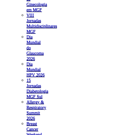
Ginecologia
em MGF
VIII
Jornadas
Multidisciplinares
MGF
Dia
Mundial
do
Glaucoma
2026
Dia
Mundial
HPV 2026
15
Jornadas
Diabetologia
MGF Sul
Allergy &
Respiratory
Summit
2026
Breast
Cancer
Weekend