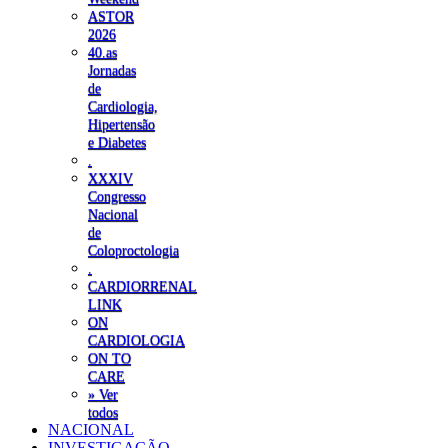
ASTOR
2026
40.as
Jornadas
de
Cardiologia,
Hipertensão
e Diabetes
.
XXXIV
Congresso
Nacional
de
Coloproctologia
.
CARDIORRENAL
LINK
ON
CARDIOLOGIA
ON TO
CARE
» Ver
todos
NACIONAL
INVESTIGAÇÃO