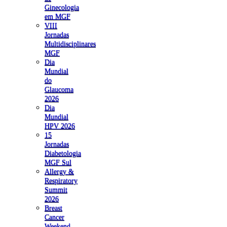
Ginecologia
em MGF
VIII
Jornadas
Multidisciplinares
MGF
Dia
Mundial
do
Glaucoma
2026
Dia
Mundial
HPV 2026
15
Jornadas
Diabetologia
MGF Sul
Allergy &
Respiratory
Summit
2026
Breast
Cancer
Weekend