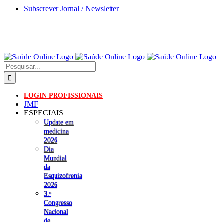
Skip
Subscrever Jornal / Newsletter
to
content
Pesquisar
LOGIN PROFISSIONAIS
JMF
ESPECIAIS
Update em
medicina
2026
Dia
Mundial
da
Esquizofrenia
2026
3.ᵒ
Congresso
Nacional
de