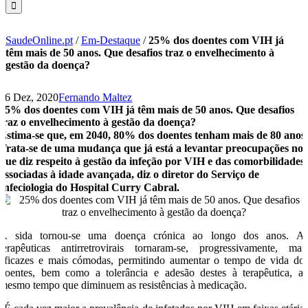
SaudeOnline.pt
/
Em-Destaque
/
25% dos doentes com VIH já
têm mais de 50 anos. Que desafios traz o envelhecimento à
gestão da doença?
16 Dez, 2020
Fernando Maltez
25% dos doentes com VIH já têm mais de 50 anos. Que desafios
traz o envelhecimento à gestão da doença?
Estima-se que, em 2040, 80% dos doentes tenham mais de 80 anos
Trata-se de uma mudança que já está a levantar preocupações no
que diz respeito à gestão da infeção por VIH e das comorbilidades
associadas à idade avançada, diz o diretor do Serviço de
Infeciologia do Hospital Curry Cabral.
A sida tornou-se uma doença crónica ao longo dos anos. A
terapêuticas antirretrovirais tornaram-se, progressivamente, mai
eficazes e mais cómodas, permitindo aumentar o tempo de vida do
doentes, bem como a tolerância e adesão destes à terapêutica, a
mesmo tempo que diminuem as resistências à medicação.