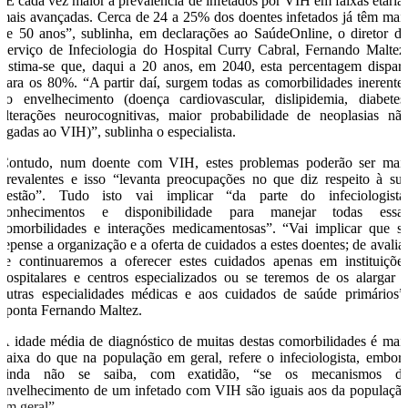
“É cada vez maior a prevalência de infetados por VIH em faixas etária
mais avançadas. Cerca de 24 a 25% dos doentes infetados já têm mai
de 50 anos”, sublinha, em declarações ao SaúdeOnline, o diretor d
Serviço de Infeciologia do Hospital Curry Cabral, Fernando Maltez
Estima-se que, daqui a 20 anos, em 2040, esta percentagem dispar
para os 80%. “A partir daí, surgem todas as comorbilidades inerente
ao envelhecimento (doença cardiovascular, dislipidemia, diabetes
alterações neurocognitivas, maior probabilidade de neoplasias nã
ligadas ao VIH)”, sublinha o especialista.
Contudo, num doente com VIH, estes problemas poderão ser mai
prevalentes e isso “levanta preocupações no que diz respeito à su
gestão”. Tudo isto vai implicar “da parte do infeciologista
conhecimentos e disponibilidade para manejar todas essa
comorbilidades e interações medicamentosas”. “Vai implicar que s
repense a organização e a oferta de cuidados a estes doentes; de avalia
se continuaremos a oferecer estes cuidados apenas em instituiçõe
hospitalares e centros especializados ou se teremos de os alargar 
outras especialidades médicas e aos cuidados de saúde primários”
aponta Fernando Maltez.
A idade média de diagnóstico de muitas destas comorbilidades é mai
baixa do que na população em geral, refere o infeciologista, embor
ainda não se saiba, com exatidão, “se os mecanismos d
envelhecimento de um infetado com VIH são iguais aos da populaçã
em geral”.