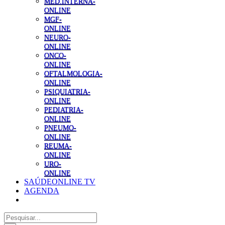
MED.INTERNA-
ONLINE
MGF-
ONLINE
NEURO-
ONLINE
ONCO-
ONLINE
OFTALMOLOGIA-
ONLINE
PSIQUIATRIA-
ONLINE
PEDIATRIA-
ONLINE
PNEUMO-
ONLINE
REUMA-
ONLINE
URO-
ONLINE
SAÚDEONLINE TV
AGENDA
Pesquisar