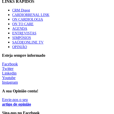
LINKS RÁPIDOS
CRM Digest
Quase quatro em cada dez doentes com enfarte
CARDIORRENAL LINK
apresentavam níveis elevados de Lp(a), revela estudo
ON CARDIOLOGIA
86 visualizações
ON TO CARE
AGENDA
ENTREVISTAS
SIMPÓSIOS
Trodelvy aprovado para primeira linha no cancro da
SAÚDEONLINE.TV
mama triplo negativo metastático em doentes não
OPINIÃO
elegíveis para inibidores PD-(L)1
61 visualizações
Esteja sempre informado
Facebook
MAIS NOTÍCIAS
Twitter
Linkedin
Youtube
Instagram
Quase 11.900 jovens recorreram aos cheques psicólogo e
nutricionista no primeiro mês
A sua Opinião conta!
7 Ago, 2026
|
0 Comments
Envie-nos o seu
artigo de opinião
ULS de Coimbra estreia cirurgia endoscópica do ouvido com
Siga-nos no Facebook