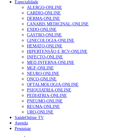
Especialidade
NOTÍCIAS MAIS LIDAS
ALERGO-ONLINE
CARDIO-ONLINE
Enfermagem Forense. “Da urgência ao tribunal, cada
DERMA-ONLINE
gesto conta e cada profissional faz a diferença”
CANABIS MEDICINAL-ONLINE
202 visualizações
ENDO-ONLINE
GASTRO-ONLINE
GINECOLOGIA-ONLINE
HEMATO-ONLINE
Alguns milhares de utentes podem ficar sem médico de
HIPERTENSÃO E RCV-ONLINE
família com nova regras do registo, alerta associação
INFECTO-ONLINE
155 visualizações
MED.INTERNA-ONLINE
MGF-ONLINE
NEURO-ONLINE
ONCO-ONLINE
1.º Episódio do Podcast “Frequência Cardio – Sintoniza
OFTALMOLOGIA-ONLINE
te na Insuficiência Cardíaca” da Bayer
PSIQUIATRIA-ONLINE
99 visualizações
PEDIATRIA-ONLINE
PNEUMO-ONLINE
REUMA-ONLINE
URO-ONLINE
SaúdeOnline TV
“Os programas de rastreio do cancro do pulmão são
Agenda
custo-efetivos e representam um investimento
Pesquisar
sustentável para os sistemas de saúde”
88 visualizações