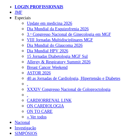
virem a morrer dentro de um ano do que os indivíduos na mesma faix
LOGIN PROFISSIONAIS
etária diagnosticados precocemente.
JMF
Pesquisar
Especiais
TC/SO
Update em medicina 2026
Dia Mundial da Esquizofrenia 2026
3.ᵒ Congresso Nacional de Ginecologia em MGF
NOTÍCIAS RECENTES
VIII Jornadas Multidisciplinares MGF
Dia Mundial do Glaucoma 2026
Quase 11.900 jovens recorreram aos cheques psicólogo e
Dia Mundial HPV 2026
nutricionista no primeiro mês
7 de Agosto, 2026
15 Jornadas Diabetologia MGF Sul
Allergy & Respiratory Summit 2026
ULS de Coimbra estreia cirurgia endoscópica do ouvido com
Breast Cancer Weekend
apoio robótico em Portugal
7 de Agosto, 2026
ASTOR 2026
40.as Jornadas de Cardiologia, Hipertensão e Diabetes
Enfermeiros exigem esclarecimentos sobre eventual gestão
.
privada da ULS do Algarve
7 de Agosto, 2026
XXXIV Congresso Nacional de Coloproctologia
.
Ordem dos Médicos alerta para riscos no novo sistema de acesso
CARDIORRENAL LINK
a consultas e cirurgias
7 de Agosto, 2026
ON CARDIOLOGIA
ON TO CARE
Portugal está a formar os médicos de que precisa?
» Ver todos
6 de Agosto,
2026
Nacional
Investigação
SIMPÓSIOS