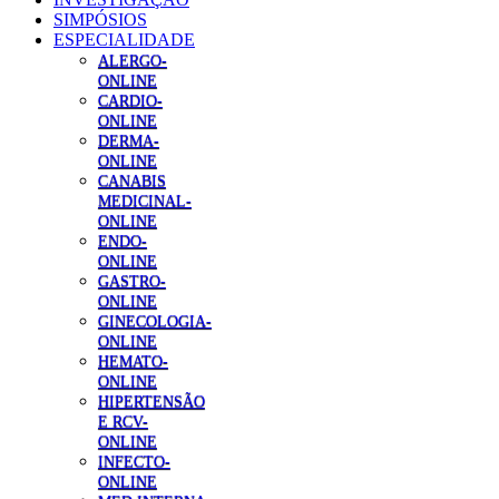
SIMPÓSIOS
ESPECIALIDADE
ALERGO-
ONLINE
CARDIO-
ONLINE
DERMA-
ONLINE
CANABIS
MEDICINAL-
ONLINE
ENDO-
ONLINE
GASTRO-
ONLINE
GINECOLOGIA-
ONLINE
HEMATO-
ONLINE
HIPERTENSÃO
E RCV-
ONLINE
INFECTO-
ONLINE