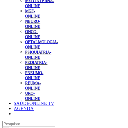
MED.INTERNA-
ONLINE
MGF-
ONLINE
NEURO-
ONLINE
ONCO-
ONLINE
OFTALMOLOGIA-
ONLINE
PSIQUIATRIA-
ONLINE
PEDIATRIA-
ONLINE
PNEUMO-
ONLINE
REUMA-
ONLINE
URO-
ONLINE
SAÚDEONLINE TV
AGENDA
Pesquisar