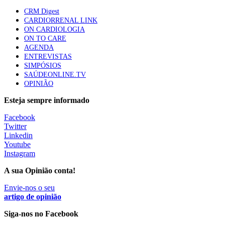
CRM Digest
CARDIORRENAL LINK
Canábis medicinal e saúde mental
ON CARDIOLOGIA
53 visualizações
ON TO CARE
AGENDA
ENTREVISTAS
SIMPÓSIOS
SAÚDEONLINE.TV
MAIS NOTÍCIAS
OPINIÃO
Esteja sempre informado
Plataforma criada por estudantes apoia famílias após
Facebook
diagnóstico de demência
Twitter
5 Ago, 2026
|
0 Comments
Linkedin
Youtube
Instagram
ULS Alto Alentejo e IPO de Lisboa reforçam cooperação em
A sua Opinião conta!
Oncologia, formação e investigação
5 Ago, 2026
Envie-nos o seu
|
0 Comments
artigo de opinião
Siga-nos no Facebook