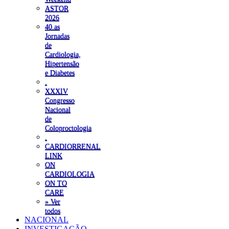
ASTOR
2026
40.as
Jornadas
de
Cardiologia,
Hipertensão
e Diabetes
.
XXXIV
Congresso
Nacional
de
Coloproctologia
.
CARDIORRENAL
LINK
ON
CARDIOLOGIA
ON TO
CARE
» Ver
todos
NACIONAL
INVESTIGAÇÃO