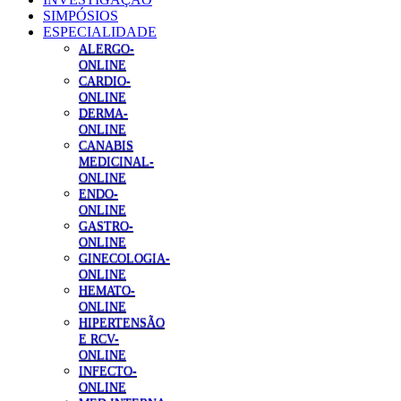
SIMPÓSIOS
ESPECIALIDADE
ALERGO-
ONLINE
CARDIO-
ONLINE
DERMA-
ONLINE
CANABIS
MEDICINAL-
ONLINE
ENDO-
ONLINE
GASTRO-
ONLINE
GINECOLOGIA-
ONLINE
HEMATO-
ONLINE
HIPERTENSÃO
E RCV-
ONLINE
INFECTO-
ONLINE