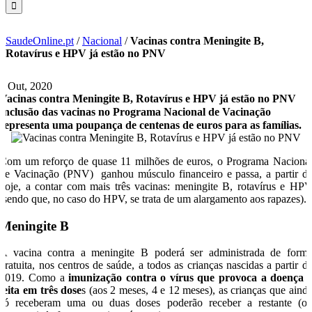
SaudeOnline.pt
/
Nacional
/
Vacinas contra Meningite B,
Rotavírus e HPV já estão no PNV
1 Out, 2020
Vacinas contra Meningite B, Rotavírus e HPV já estão no PNV
Inclusão das vacinas no Programa Nacional de Vacinação
representa uma poupança de centenas de euros para as famílias.
Com um reforço de quase 11 milhões de euros, o Programa Naciona
de Vacinação (PNV) ganhou músculo financeiro e passa, a partir d
hoje, a contar com mais três vacinas: meningite B, rotavírus e HP
(sendo que, no caso do HPV, se trata de um alargamento aos rapazes).
Meningite B
A vacina contra a meningite B poderá ser administrada de form
gratuita, nos centros de saúde, a todos as crianças nascidas a partir d
2019. Como a
imunização contra o vírus que provoca a doença 
feita em três dose
s (aos 2 meses, 4 e 12 meses), as crianças que aind
só receberam uma ou duas doses poderão receber a restante (o