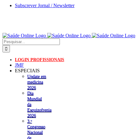
Skip
Subscrever Jornal / Newsletter
to
content
Pesquisar
LOGIN PROFISSIONAIS
JMF
ESPECIAIS
Update em
medicina
2026
Dia
Mundial
da
Esquizofrenia
2026
3.ᵒ
Congresso
Nacional
de