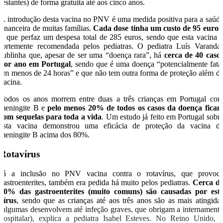
restantes) de forma gratuita até aos cinco anos.
A introdução desta vacina no PNV é uma medida positiva para a saúd
financeira de muitas famílias.
Cada dose tinha um custo de 95 euros
o que perfaz um despesa total de 285 euros, sendo que esta vacina 
fortemente recomendada pelos pediatras. O pediatra Luís Varanda
sublinha que, apesar de ser uma “doença rara”, há
cerca de 40 caso
por ano em Portugal
, sendo que é uma doença “potencialmente fata
em menos de 24 horas” e que não tem outra forma de proteção além d
vacina.
Todos os anos morrem entre duas a três crianças em Portugal co
meningite B e
pelo menos 20% de todos os casos da doença fica
com sequelas para toda a vida
. Um estudo já feito em Portugal sobr
esta vacina demonstrou uma eficácia de proteção da vacina d
meningite B acima dos 80%.
Rotavírus
Já a inclusão no PNV vacina contra o rotavírus, que provoc
gastroenterites, também era pedida há muito pelos pediatras.
Cerca d
50% das gastroenterites (muito comuns) são causadas por est
vírus
, sendo que as crianças até aos três anos são as mais atingida
(algumas desenvolvem até infeção graves, que obrigam a internament
hospitalar), explica a pediatra Isabel Esteves. No Reino Unido, 