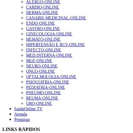
ALERGO-ONLINE
CARDIO-ONLINE
DERMA-ONLINE
Alguns milhares de utentes podem ficar sem médico de
CANABIS MEDICINAL-ONLINE
família com nova regras do registo, alerta associação
ENDO-ONLINE
167 visualizações
GASTRO-ONLINE
GINECOLOGIA-ONLINE
HEMATO-ONLINE
HIPERTENSÃO E RCV-ONLINE
Quase quatro em cada dez doentes com enfarte
INFECTO-ONLINE
apresentavam níveis elevados de Lp(a), revela estudo
MED.INTERNA-ONLINE
84 visualizações
MGF-ONLINE
NEURO-ONLINE
ONCO-ONLINE
OFTALMOLOGIA-ONLINE
Trodelvy aprovado para primeira linha no cancro da
PSIQUIATRIA-ONLINE
mama triplo negativo metastático em doentes não
PEDIATRIA-ONLINE
elegíveis para inibidores PD-(L)1
PNEUMO-ONLINE
58 visualizações
REUMA-ONLINE
URO-ONLINE
SaúdeOnline TV
Agenda
1.º Episódio do Podcast “Frequência Cardio – Sintoniza
Pesquisar
te na Insuficiência Cardíaca” da Bayer
58 visualizações
LINKS RÁPIDOS