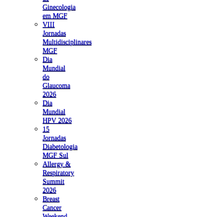
Ginecologia
em MGF
VIII
Jornadas
Multidisciplinares
MGF
Dia
Mundial
do
Glaucoma
2026
Dia
Mundial
HPV 2026
15
Jornadas
Diabetologia
MGF Sul
Allergy &
Respiratory
Summit
2026
Breast
Cancer
Weekend