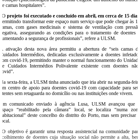
de camas hospitalares”.
“O
projeto foi executado e concluído em abril, em cerca de 15 dias
permitindo transformar este espaço num serviço que pode chegar às 1
camas, com gases medicinais e sistema de ventilação com pressã
negativa, assegurando as condições para o tratamento de doentes 
aumentando a segurança de profissionais”, refere a ULSM.
A ativação desta nova área permitiu a abertura de “seis camas d
Cuidados Intermédios, dedicadas exclusivamente a doentes infetado
com covid-19, permitindo manter o normal funcionamento do Unidad
de Cuidados Intermédios Polivalente existente com doentes não
covid”.
Na sexta-feira, a ULSM tinha anunciado que iria abrir na segunda-feir
um centro de apoio para doentes covid-19 com capacidade para set
utentes sem retaguarda no domicílio ou nas instituições onde vivem.
Em comunicado enviado à agência Lusa, ULSM avançou que 
espaço “reabilitado pela câmara” local, se localiza “numa zon
habitacional” deste concelho do distrito do Porto, mas sem precisar 
local.
“O objetivo é garantir uma resposta assistencial na comunidade par
acolhimento de doentes cuja situação social não permite a alta, be