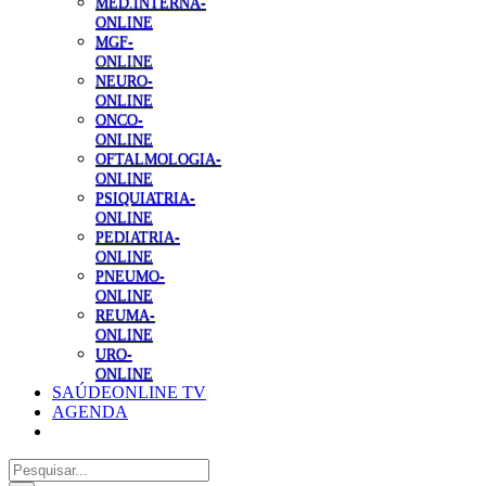
MED.INTERNA-
ONLINE
MGF-
ONLINE
NEURO-
ONLINE
ONCO-
ONLINE
OFTALMOLOGIA-
ONLINE
PSIQUIATRIA-
ONLINE
PEDIATRIA-
ONLINE
PNEUMO-
ONLINE
REUMA-
ONLINE
URO-
ONLINE
SAÚDEONLINE TV
AGENDA
Pesquisar