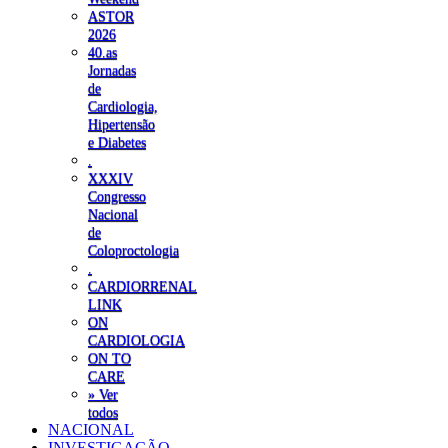
ASTOR
2026
40.as
Jornadas
de
Cardiologia,
Hipertensão
e Diabetes
.
XXXIV
Congresso
Nacional
de
Coloproctologia
.
CARDIORRENAL
LINK
ON
CARDIOLOGIA
ON TO
CARE
» Ver
todos
NACIONAL
INVESTIGAÇÃO