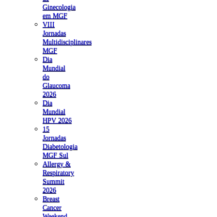
Ginecologia
em MGF
VIII
Jornadas
Multidisciplinares
MGF
Dia
Mundial
do
Glaucoma
2026
Dia
Mundial
HPV 2026
15
Jornadas
Diabetologia
MGF Sul
Allergy &
Respiratory
Summit
2026
Breast
Cancer
Weekend