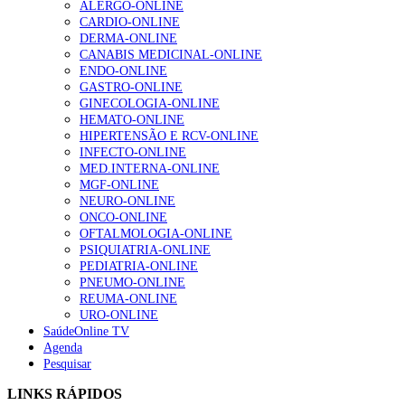
ALERGO-ONLINE
gesto conta e cada profissional faz a diferença”
CARDIO-ONLINE
202 visualizações
DERMA-ONLINE
CANABIS MEDICINAL-ONLINE
ENDO-ONLINE
GASTRO-ONLINE
Alguns milhares de utentes podem ficar sem médico de
GINECOLOGIA-ONLINE
família com nova regras do registo, alerta associação
HEMATO-ONLINE
155 visualizações
HIPERTENSÃO E RCV-ONLINE
INFECTO-ONLINE
MED.INTERNA-ONLINE
MGF-ONLINE
1.º Episódio do Podcast “Frequência Cardio – Sintoniza
NEURO-ONLINE
te na Insuficiência Cardíaca” da Bayer
ONCO-ONLINE
99 visualizações
OFTALMOLOGIA-ONLINE
PSIQUIATRIA-ONLINE
PEDIATRIA-ONLINE
PNEUMO-ONLINE
REUMA-ONLINE
“Os programas de rastreio do cancro do pulmão são
URO-ONLINE
custo-efetivos e representam um investimento
SaúdeOnline TV
sustentável para os sistemas de saúde”
Agenda
88 visualizações
Pesquisar
LINKS RÁPIDOS
Quase quatro em cada dez doentes com enfarte