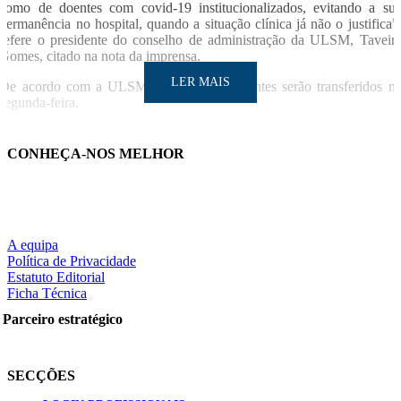
como de doentes com covid-19 institucionalizados, evitando a su
permanência no hospital, quando a situação clínica já não o justifica”
refere o presidente do conselho de administração da ULSM, Taveir
Gomes, citado na nota da imprensa.
LER MAIS
De acordo com a ULSM, os primeiros doentes serão transferidos n
segunda-feira.
Este “novo espaço destina-se a utentes com covid-19 com alta clínica
mas sem condições para regresso a casa [casos sociais], bem como 
CONHEÇA-NOS MELHOR
doentes internados em estruturas residenciais para idosos e
recuperação”, acrescenta a unidade de Matosinhos.
À câmara de Matosinhos caberá disponibilizar cuidadores e auxiliare
de geriatria, “em articulação com os cuidados clínicos e de enfermage
LER MAIS
assegurados pelas equipas de profissionais de saúde da ULSM”.
A equipa
Política de Privacidade
SO/LUSA
Estatuto Editorial
Ficha Técnica
Partilhe nas redes sociais:
Parceiro estratégico
SECÇÕES
Pesquisar