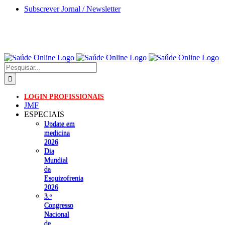
Skip
Subscrever Jornal / Newsletter
to
content
Pesquisar
LOGIN PROFISSIONAIS
JMF
ESPECIAIS
Update em
medicina
2026
Dia
Mundial
da
Esquizofrenia
2026
3.ᵒ
Congresso
Nacional
de