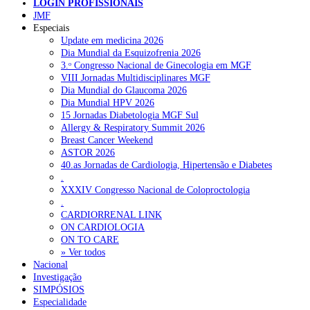
LOGIN PROFISSIONAIS
JMF
Especiais
NOTÍCIAS RECENTES
Update em medicina 2026
Dia Mundial da Esquizofrenia 2026
3.ᵒ Congresso Nacional de Ginecologia em MGF
Quase 11.900 jovens recorreram aos cheques psicólogo e
VIII Jornadas Multidisciplinares MGF
nutricionista no primeiro mês
7 de Agosto, 2026
Dia Mundial do Glaucoma 2026
Dia Mundial HPV 2026
ULS de Coimbra estreia cirurgia endoscópica do ouvido com
15 Jornadas Diabetologia MGF Sul
apoio robótico em Portugal
7 de Agosto, 2026
Allergy & Respiratory Summit 2026
Breast Cancer Weekend
Enfermeiros exigem esclarecimentos sobre eventual gestão
ASTOR 2026
privada da ULS do Algarve
7 de Agosto, 2026
40.as Jornadas de Cardiologia, Hipertensão e Diabetes
.
Ordem dos Médicos alerta para riscos no novo sistema de acesso
XXXIV Congresso Nacional de Coloproctologia
a consultas e cirurgias
7 de Agosto, 2026
.
CARDIORRENAL LINK
Portugal está a formar os médicos de que precisa?
6 de Agosto,
ON CARDIOLOGIA
2026
ON TO CARE
» Ver todos
Nacional
Investigação
NOTÍCIAS MAIS LIDAS
SIMPÓSIOS
Especialidade
Enfermagem Forense. “Da urgência ao tribunal, cada