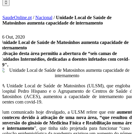
SaudeOnline.pt
/
Nacional
/
Unidade Local de Saúde de
Matosinhos aumenta capacidade de internamento
26 Out, 2020
Unidade Local de Saúde de Matosinhos aumenta capacidade de
internamento
Ativação desta área permitiu a abertura de “seis camas de
Cuidados Intermédios, dedicadas a doentes infetados com covid-
19".
A Unidade Local de Saúde de Matosinhos (ULSM), que engloba 
Hospital Pedro Hispano e o Agrupamento de Centros de Saúde d
Matosinhos (ACES), aumentou a capacidade de internamento par
doentes com covid-19.
Num comunicado hoje divulgado, a ULSM refere que este
aument
aconteceu devido à ativação de uma nova área, “que resultou d
conversão do ginásio de Medicina Física e Reabilitação numa áre
de internamento
”, que tinha sido projetada para funcionar “caso 
evolução epidemiológica da pandemia exigisse um aumento do númer