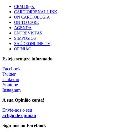
apresentavam níveis elevados de Lp(a), revela estudo
CRM Digest
86 visualizações
CARDIORRENAL LINK
ON CARDIOLOGIA
ON TO CARE
AGENDA
Trodelvy aprovado para primeira linha no cancro da
ENTREVISTAS
mama triplo negativo metastático em doentes não
SIMPÓSIOS
elegíveis para inibidores PD-(L)1
SAÚDEONLINE.TV
61 visualizações
OPINIÃO
Esteja sempre informado
MAIS NOTÍCIAS
Facebook
Twitter
Linkedin
Quase 11.900 jovens recorreram aos cheques psicólogo e
Youtube
nutricionista no primeiro mês
Instagram
7 Ago, 2026
|
0 Comments
A sua Opinião conta!
Envie-nos o seu
ULS de Coimbra estreia cirurgia endoscópica do ouvido com
artigo de opinião
apoio robótico em Portugal
Siga-nos no Facebook
7 Ago, 2026
|
0 Comments