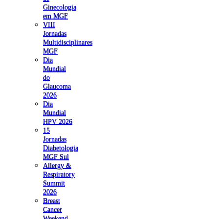
Ginecologia
em MGF
VIII
Jornadas
Multidisciplinares
MGF
Dia
Mundial
do
Glaucoma
2026
Dia
Mundial
HPV 2026
15
Jornadas
Diabetologia
MGF Sul
Allergy &
Respiratory
Summit
2026
Breast
Cancer
Weekend