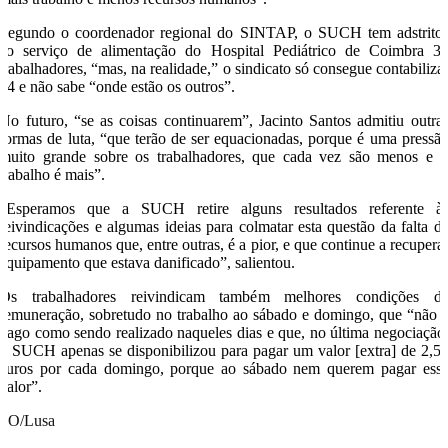
Segundo o coordenador regional do SINTAP, o SUCH tem adstrito
ao serviço de alimentação do Hospital Pediátrico de Coimbra 3
trabalhadores, “mas, na realidade,” o sindicato só consegue contabiliza
24 e não sabe “onde estão os outros”.
No futuro, “se as coisas continuarem”, Jacinto Santos admitiu outra
formas de luta, “que terão de ser equacionadas, porque é uma pressã
muito grande sobre os trabalhadores, que cada vez são menos e 
trabalho é mais”.
“Esperamos que a SUCH retire alguns resultados referente à
reivindicações e algumas ideias para colmatar esta questão da falta d
recursos humanos que, entre outras, é a pior, e que continue a recupera
equipamento que estava danificado”, salientou.
Os trabalhadores reivindicam também melhores condições d
remuneração, sobretudo no trabalho ao sábado e domingo, que “não 
pago como sendo realizado naqueles dias e que, no última negociação
o SUCH apenas se disponibilizou para pagar um valor [extra] de 2,5
euros por cada domingo, porque ao sábado nem querem pagar ess
valor”.
SO/Lusa