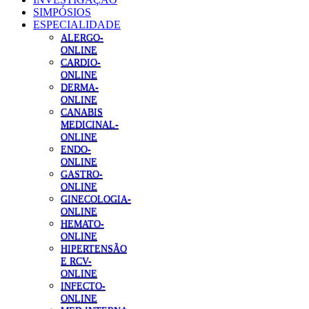
SIMPÓSIOS
ESPECIALIDADE
ALERGO-
ONLINE
CARDIO-
ONLINE
DERMA-
ONLINE
CANABIS
MEDICINAL-
ONLINE
ENDO-
ONLINE
GASTRO-
ONLINE
GINECOLOGIA-
ONLINE
HEMATO-
ONLINE
HIPERTENSÃO
E RCV-
ONLINE
INFECTO-
ONLINE