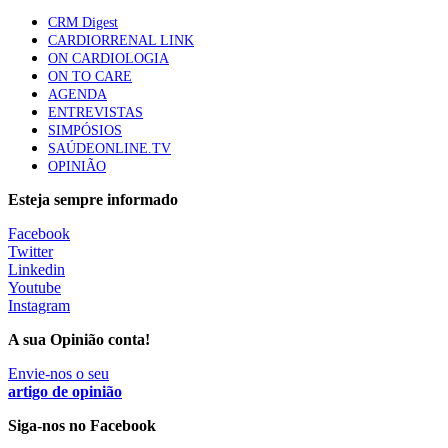
apresentavam níveis elevados de Lp(a), revela estudo
CRM Digest
86 visualizações
CARDIORRENAL LINK
ON CARDIOLOGIA
ON TO CARE
AGENDA
Trodelvy aprovado para primeira linha no cancro da
ENTREVISTAS
mama triplo negativo metastático em doentes não
SIMPÓSIOS
elegíveis para inibidores PD-(L)1
SAÚDEONLINE.TV
61 visualizações
OPINIÃO
Esteja sempre informado
MAIS NOTÍCIAS
Facebook
Twitter
Linkedin
Quase 11.900 jovens recorreram aos cheques psicólogo e
Youtube
nutricionista no primeiro mês
Instagram
7 Ago, 2026
|
0 Comments
A sua Opinião conta!
Envie-nos o seu
ULS de Coimbra estreia cirurgia endoscópica do ouvido com
artigo de opinião
apoio robótico em Portugal
Siga-nos no Facebook
7 Ago, 2026
|
0 Comments