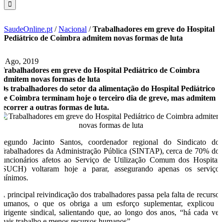
SaudeOnline.pt
/
Nacional
/
Trabalhadores em greve do Hospital
Pediátrico de Coimbra admitem novas formas de luta
9 Ago, 2019
Trabalhadores em greve do Hospital Pediátrico de Coimbra
admitem novas formas de luta
Os trabalhadores do setor da alimentação do Hospital Pediátrico
de Coimbra terminam hoje o terceiro dia de greve, mas admitem
recorrer a outras formas de luta.
Segundo Jacinto Santos, coordenador regional do Sindicato do
Trabalhadores da Administração Pública (SINTAP), cerca de 70% do
funcionários afetos ao Serviço de Utilização Comum dos Hospitai
(SUCH) voltaram hoje a parar, assegurando apenas os serviço
mínimos.
A principal reivindicação dos trabalhadores passa pela falta de recurso
humanos, o que os obriga a um esforço suplementar, explicou 
dirigente sindical, salientando que, ao longo dos anos, “há cada ve
mais trabalho e menos recursos humanos”.