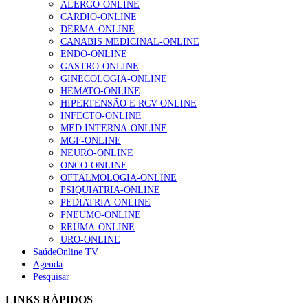
ALERGO-ONLINE
gesto conta e cada profissional faz a diferença”
CARDIO-ONLINE
202 visualizações
DERMA-ONLINE
CANABIS MEDICINAL-ONLINE
ENDO-ONLINE
GASTRO-ONLINE
Alguns milhares de utentes podem ficar sem médico de
GINECOLOGIA-ONLINE
família com nova regras do registo, alerta associação
HEMATO-ONLINE
155 visualizações
HIPERTENSÃO E RCV-ONLINE
INFECTO-ONLINE
MED.INTERNA-ONLINE
MGF-ONLINE
1.º Episódio do Podcast “Frequência Cardio – Sintoniza
NEURO-ONLINE
te na Insuficiência Cardíaca” da Bayer
ONCO-ONLINE
99 visualizações
OFTALMOLOGIA-ONLINE
PSIQUIATRIA-ONLINE
PEDIATRIA-ONLINE
PNEUMO-ONLINE
REUMA-ONLINE
“Os programas de rastreio do cancro do pulmão são
URO-ONLINE
custo-efetivos e representam um investimento
SaúdeOnline TV
sustentável para os sistemas de saúde”
Agenda
88 visualizações
Pesquisar
LINKS RÁPIDOS
Quase quatro em cada dez doentes com enfarte