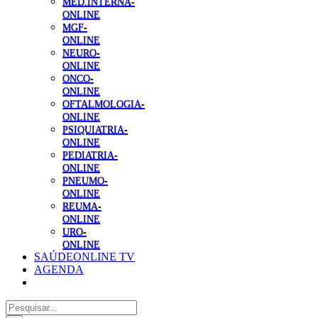
MED.INTERNA-
ONLINE
MGF-
ONLINE
NEURO-
ONLINE
ONCO-
ONLINE
OFTALMOLOGIA-
ONLINE
PSIQUIATRIA-
ONLINE
PEDIATRIA-
ONLINE
PNEUMO-
ONLINE
REUMA-
ONLINE
URO-
ONLINE
SAÚDEONLINE TV
AGENDA
Pesquisar