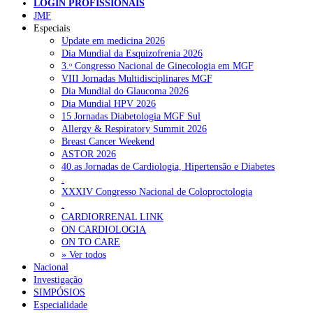
LOGIN PROFISSIONAIS
JMF
Especiais
NOTÍCIAS RECENTES
Update em medicina 2026
Dia Mundial da Esquizofrenia 2026
3.ᵒ Congresso Nacional de Ginecologia em MGF
Quase 11.900 jovens recorreram aos cheques psicólogo e
VIII Jornadas Multidisciplinares MGF
nutricionista no primeiro mês
7 de Agosto, 2026
Dia Mundial do Glaucoma 2026
Dia Mundial HPV 2026
ULS de Coimbra estreia cirurgia endoscópica do ouvido com
15 Jornadas Diabetologia MGF Sul
apoio robótico em Portugal
7 de Agosto, 2026
Allergy & Respiratory Summit 2026
Breast Cancer Weekend
Enfermeiros exigem esclarecimentos sobre eventual gestão
ASTOR 2026
privada da ULS do Algarve
7 de Agosto, 2026
40.as Jornadas de Cardiologia, Hipertensão e Diabetes
.
Ordem dos Médicos alerta para riscos no novo sistema de acesso
XXXIV Congresso Nacional de Coloproctologia
a consultas e cirurgias
7 de Agosto, 2026
.
CARDIORRENAL LINK
Portugal está a formar os médicos de que precisa?
6 de Agosto,
ON CARDIOLOGIA
2026
ON TO CARE
» Ver todos
Nacional
Investigação
NOTÍCIAS MAIS LIDAS
SIMPÓSIOS
Especialidade
Enfermagem Forense. “Da urgência ao tribunal, cada