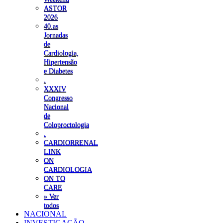
ASTOR
2026
40.as
Jornadas
de
Cardiologia,
Hipertensão
e Diabetes
.
XXXIV
Congresso
Nacional
de
Coloproctologia
.
CARDIORRENAL
LINK
ON
CARDIOLOGIA
ON TO
CARE
» Ver
todos
NACIONAL
INVESTIGAÇÃO