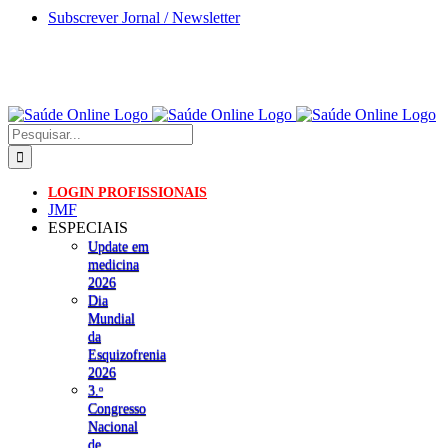
Skip
Subscrever Jornal / Newsletter
to
content
Pesquisar
LOGIN PROFISSIONAIS
JMF
ESPECIAIS
Update em
medicina
2026
Dia
Mundial
da
Esquizofrenia
2026
3.ᵒ
Congresso
Nacional
de