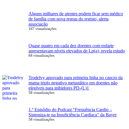
Alguns milhares de utentes podem ficar sem médico
de família com nova regras do registo, alerta
associação
167 visualizações
Quase quatro em cada dez doentes com enfarte
apresentavam níveis elevados de Lp(a), revela estudo
84 visualizações
Trodelvy aprovado para primeira linha no cancro da
mama triplo negativo metastático em doentes não
elegíveis para inibidores PD-(L)1
58 visualizações
1.º Episódio do Podcast “Frequência Cardio –
Sintoniza-te na Insuficiência Cardíaca” da Bayer
58 visualizações