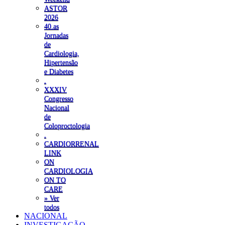
ASTOR
2026
40.as
Jornadas
de
Cardiologia,
Hipertensão
e Diabetes
.
XXXIV
Congresso
Nacional
de
Coloproctologia
.
CARDIORRENAL
LINK
ON
CARDIOLOGIA
ON TO
CARE
» Ver
todos
NACIONAL
INVESTIGAÇÃO