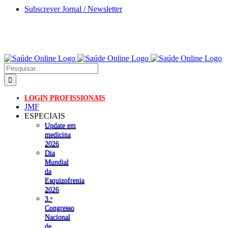
Skip
Subscrever Jornal / Newsletter
to
content
Pesquisar
LOGIN PROFISSIONAIS
JMF
ESPECIAIS
Update em
medicina
2026
Dia
Mundial
da
Esquizofrenia
2026
3.ᵒ
Congresso
Nacional
de