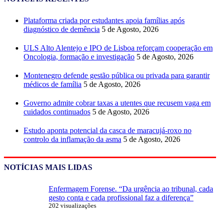
Plataforma criada por estudantes apoia famílias após
diagnóstico de demência
5 de Agosto, 2026
ULS Alto Alentejo e IPO de Lisboa reforçam cooperação em
Oncologia, formação e investigação
5 de Agosto, 2026
Montenegro defende gestão pública ou privada para garantir
médicos de família
5 de Agosto, 2026
Governo admite cobrar taxas a utentes que recusem vaga em
cuidados continuados
5 de Agosto, 2026
Estudo aponta potencial da casca de maracujá-roxo no
controlo da inflamação da asma
5 de Agosto, 2026
NOTÍCIAS MAIS LIDAS
Enfermagem Forense. “Da urgência ao tribunal, cada
gesto conta e cada profissional faz a diferença”
202 visualizações