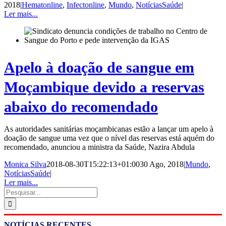
2018
|
Hematonline
,
Infectonline
,
Mundo
,
NotíciasSaúde
|
Ler mais...
Apelo à doação de sangue em
Moçambique devido a reservas
abaixo do recomendado
As autoridades sanitárias moçambicanas estão a lançar um apelo à
doação de sangue uma vez que o nível das reservas está aquém do
recomendado, anunciou a ministra da Saúde, Nazira Abdula
Monica Silva
2018-08-30T15:22:13+01:00
30 Ago, 2018
|
Mundo
,
NotíciasSaúde
|
Ler mais...
Pesquisar
NOTÍCIAS RECENTES