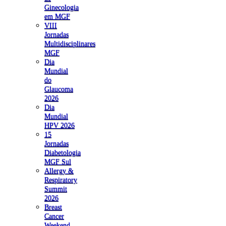
Ginecologia
em MGF
VIII
Jornadas
Multidisciplinares
MGF
Dia
Mundial
do
Glaucoma
2026
Dia
Mundial
HPV 2026
15
Jornadas
Diabetologia
MGF Sul
Allergy &
Respiratory
Summit
2026
Breast
Cancer
Weekend