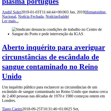
plasma português
André Soler
2019-01-03T11:44:44+00:00
3 Jan, 2019
|
Hematonline
,
Nacional
,
Notícia Fechada
,
NotíciasSaúde
|
Ler mais...
Aberto inquérito para averiguar
circunstâncias de escândalo de
sangue contaminado no Reino
Unido
Um inquérito público para esclarecer as circunstâncias de um
escândalo de sangue contaminado no Reino Unido que matou cerca
de 2.400 pessoas nas décadas de 1970 e 1980 começou ontem em
Londres.
Tiago Caeiro
2018-09-25T10:31:46+01:00
25 Set,