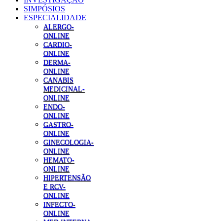
SIMPÓSIOS
ESPECIALIDADE
ALERGO-
ONLINE
CARDIO-
ONLINE
DERMA-
ONLINE
CANABIS
MEDICINAL-
ONLINE
ENDO-
ONLINE
GASTRO-
ONLINE
GINECOLOGIA-
ONLINE
HEMATO-
ONLINE
HIPERTENSÃO
E RCV-
ONLINE
INFECTO-
ONLINE