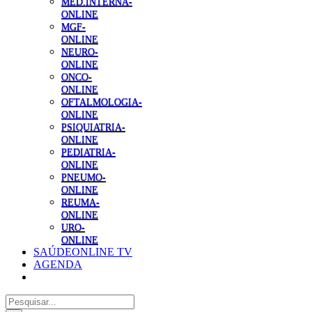
MED.INTERNA-
ONLINE
MGF-
ONLINE
NEURO-
ONLINE
ONCO-
ONLINE
OFTALMOLOGIA-
ONLINE
PSIQUIATRIA-
ONLINE
PEDIATRIA-
ONLINE
PNEUMO-
ONLINE
REUMA-
ONLINE
URO-
ONLINE
SAÚDEONLINE TV
AGENDA
Pesquisar