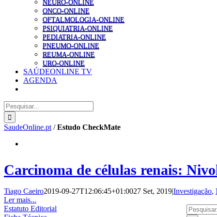
NEURO-ONLINE
ONCO-ONLINE
OFTALMOLOGIA-ONLINE
PSIQUIATRIA-ONLINE
PEDIATRIA-ONLINE
PNEUMO-ONLINE
REUMA-ONLINE
URO-ONLINE
SAÚDEONLINE TV
AGENDA
Pesquisar
SaudeOnline.pt
/
Estudo CheckMate
Carcinoma de células renais: Niv
Tiago Caeiro
2019-09-27T12:06:45+01:00
27 Set, 2019
|
Investigação
,
Ler mais...
Pesquisar
Estatuto Editorial