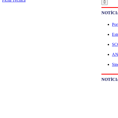
Ficha Técnica
NOTÍCI
Por
Est
SCO
ANE
Sin
NOTÍCI