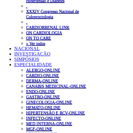
Hipertensão e Diabetes
.
XXXIV Congresso Nacional de
Coloproctologia
.
CARDIORRENAL LINK
ON CARDIOLOGIA
ON TO CARE
» Ver todos
NACIONAL
INVESTIGAÇÃO
SIMPÓSIOS
ESPECIALIDADE
ALERGO-ONLINE
CARDIO-ONLINE
DERMA-ONLINE
CANABIS MEDICINAL-ONLINE
ENDO-ONLINE
GASTRO-ONLINE
GINECOLOGIA-ONLINE
HEMATO-ONLINE
HIPERTENSÃO E RCV-ONLINE
INFECTO-ONLINE
MED.INTERNA-ONLINE
MGF-ONLINE