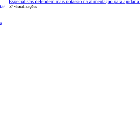
Especialistas defendem mais potássio na alimentação para ajudar a 
57 visualizações