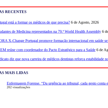
AS RECENTES
tugal está a formar os médicos de que precisa?
6 de Agosto, 2026
udantes de Medicina representados na 79.ª World Health Assembly
6 d
RA X-Change Portugal promove formação internacional em saúde sex
M reúne com coordenador do Pacto Estratégico para a Saúde
6 de Ag
dicato diz que nova carreira de médicos dentistas reforça estabilidade 
AS MAIS LIDAS
Enfermagem Forense. “Da urgência ao tribunal, cada gesto conta e 
202 visualizações