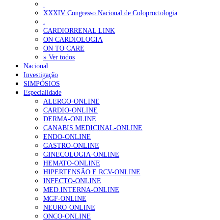
.
XXXIV Congresso Nacional de Coloproctologia
.
CARDIORRENAL LINK
ON CARDIOLOGIA
ON TO CARE
» Ver todos
Nacional
Investigação
SIMPÓSIOS
Especialidade
ALERGO-ONLINE
CARDIO-ONLINE
DERMA-ONLINE
CANABIS MEDICINAL-ONLINE
ENDO-ONLINE
GASTRO-ONLINE
GINECOLOGIA-ONLINE
HEMATO-ONLINE
HIPERTENSÃO E RCV-ONLINE
INFECTO-ONLINE
MED.INTERNA-ONLINE
MGF-ONLINE
NEURO-ONLINE
ONCO-ONLINE