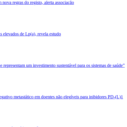
nova regras do registo, alerta associação
 elevados de Lp(a), revela estudo
 e representam um investimento sustentável para os sistemas de saúde”
egativo metastático em doentes não elegíveis para inibidores PD-(L)1