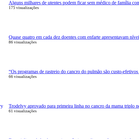
Alguns milhares de utentes podem ficar sem médico de família com 
175 visualizações
Quase quatro em cada dez doentes com enfarte apresentavam níveis
86 visualizações
“Os programas de rastreio do cancro do pulmão são custo-efetivos
66 visualizações
Trodelvy aprovado para primeira linha no cancro da mama triplo n
61 visualizações