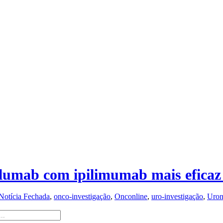
olumab com ipilimumab mais eficaz
Notícia Fechada
,
onco-investigação
,
Onconline
,
uro-investigação
,
Uron