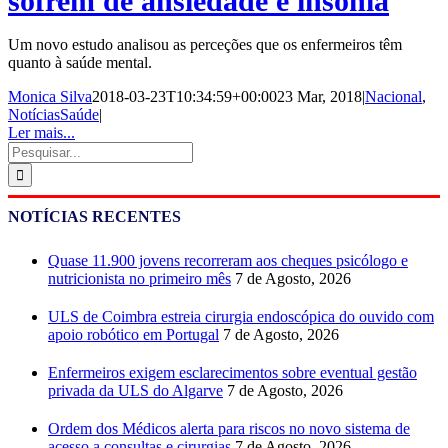
sofrem de ansiedade e insónia
Um novo estudo analisou as perceções que os enfermeiros têm
quanto à saúde mental.
Monica Silva
2018-03-23T10:34:59+00:00
23 Mar, 2018
|
Nacional
,
NotíciasSaúde
|
Ler mais...
Pesquisar
NOTÍCIAS RECENTES
Quase 11.900 jovens recorreram aos cheques psicólogo e
nutricionista no primeiro mês
7 de Agosto, 2026
ULS de Coimbra estreia cirurgia endoscópica do ouvido com
apoio robótico em Portugal
7 de Agosto, 2026
Enfermeiros exigem esclarecimentos sobre eventual gestão
privada da ULS do Algarve
7 de Agosto, 2026
Ordem dos Médicos alerta para riscos no novo sistema de
acesso a consultas e cirurgias
7 de Agosto, 2026