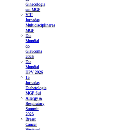
Ginecologia
em MGF
VIII
Jornadas
Multidisciplinares
MGF
Dia
Mundial
do
Glaucoma
2026
Dia
Mundial
HPV 2026
15
Jornadas
Diabetologia
MGF Sul
Allergy &
Respiratory
Summit
2026
Breast
Cancer
Weekend