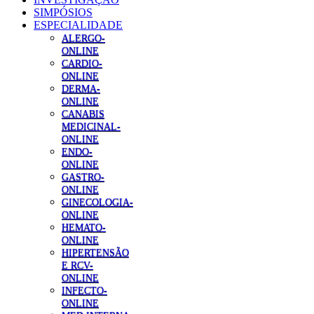
SIMPÓSIOS
ESPECIALIDADE
ALERGO-
ONLINE
CARDIO-
ONLINE
DERMA-
ONLINE
CANABIS
MEDICINAL-
ONLINE
ENDO-
ONLINE
GASTRO-
ONLINE
GINECOLOGIA-
ONLINE
HEMATO-
ONLINE
HIPERTENSÃO
E RCV-
ONLINE
INFECTO-
ONLINE