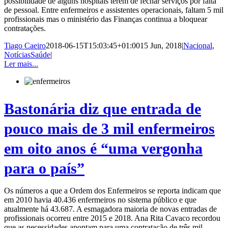
possibilidade de alguns hospitais terem de fechar serviços por falta
de pessoal. Entre enfermeiros e assistentes operacionais, faltam 5 mil
profissionais mas o ministério das Finanças continua a bloquear
contratações.
Tiago Caeiro
2018-06-15T15:03:45+01:00
15 Jun, 2018
|
Nacional
,
NotíciasSaúde
|
Ler mais...
Bastonária diz que entrada de
pouco mais de 3 mil enfermeiros
em oito anos é “uma vergonha
para o país”
Os números a que a Ordem dos Enfermeiros se reporta indicam que
em 2010 havia 40.436 enfermeiros no sistema público e que
atualmente há 43.687. A esmagadora maioria de novas entradas de
profissionais ocorreu entre 2015 e 2018. Ana Rita Cavaco recordou
que as necessidades apontam para uma contratação de três mil