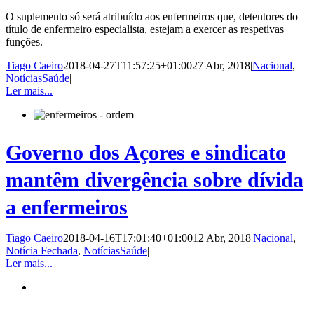
O suplemento só será atribuído aos enfermeiros que, detentores do
título de enfermeiro especialista, estejam a exercer as respetivas
funções.
Tiago Caeiro
2018-04-27T11:57:25+01:00
27 Abr, 2018
|
Nacional
,
NotíciasSaúde
|
Ler mais...
Governo dos Açores e sindicato
mantêm divergência sobre dívida
a enfermeiros
Tiago Caeiro
2018-04-16T17:01:40+01:00
12 Abr, 2018
|
Nacional
,
Notícia Fechada
,
NotíciasSaúde
|
Ler mais...