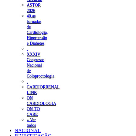
ASTOR
2026
40.as
Jornadas
de
Cardiologia,
Hipertensão
e Diabetes
.
XXXIV
Congresso
Nacional
de
Coloproctologia
.
CARDIORRENAL
LINK
ON
CARDIOLOGIA
ON TO
CARE
» Ver
todos
NACIONAL
INVESTIGAÇÃO