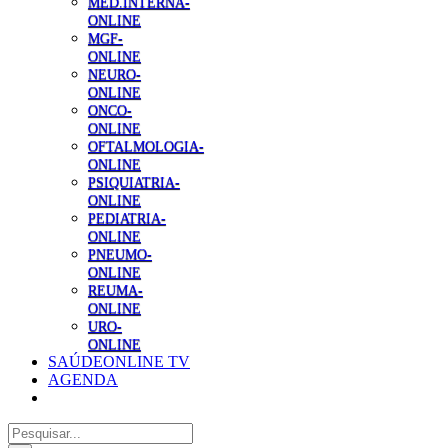
MED.INTERNA-
ONLINE
MGF-
ONLINE
NEURO-
ONLINE
ONCO-
ONLINE
OFTALMOLOGIA-
ONLINE
PSIQUIATRIA-
ONLINE
PEDIATRIA-
ONLINE
PNEUMO-
ONLINE
REUMA-
ONLINE
URO-
ONLINE
SAÚDEONLINE TV
AGENDA
Pesquisar