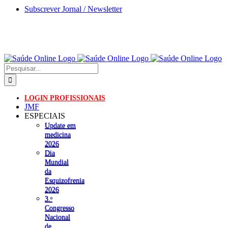
Skip
Subscrever Jornal / Newsletter
to
content
Pesquisar
LOGIN PROFISSIONAIS
JMF
ESPECIAIS
Update em
medicina
2026
Dia
Mundial
da
Esquizofrenia
2026
3.ᵒ
Congresso
Nacional
de