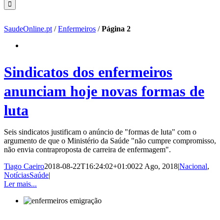
SaudeOnline.pt
/
Enfermeiros
/
Página 2
Sindicatos dos enfermeiros
anunciam hoje novas formas de
luta
Seis sindicatos justificam o anúncio de "formas de luta" com o
argumento de que o Ministério da Saúde "não cumpre compromisso,
não envia contraproposta de carreira de enfermagem".
Tiago Caeiro
2018-08-22T16:24:02+01:00
22 Ago, 2018
|
Nacional
,
NotíciasSaúde
|
Ler mais...