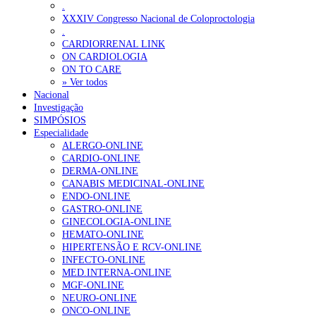
.
XXXIV Congresso Nacional de Coloproctologia
.
CARDIORRENAL LINK
ON CARDIOLOGIA
ON TO CARE
» Ver todos
Nacional
Investigação
SIMPÓSIOS
Especialidade
ALERGO-ONLINE
CARDIO-ONLINE
DERMA-ONLINE
CANABIS MEDICINAL-ONLINE
ENDO-ONLINE
GASTRO-ONLINE
GINECOLOGIA-ONLINE
HEMATO-ONLINE
HIPERTENSÃO E RCV-ONLINE
INFECTO-ONLINE
MED.INTERNA-ONLINE
MGF-ONLINE
NEURO-ONLINE
ONCO-ONLINE