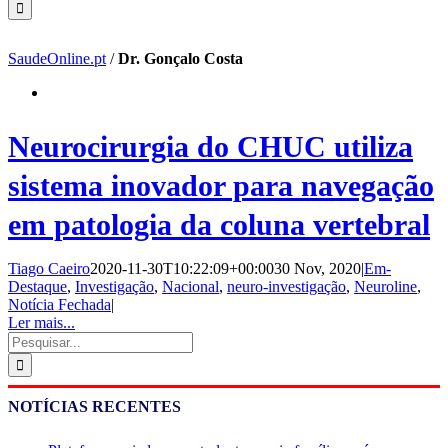
SaudeOnline.pt
/
Dr. Gonçalo Costa
Neurocirurgia do CHUC utiliza
sistema inovador para navegação
em patologia da coluna vertebral
Tiago Caeiro
2020-11-30T10:22:09+00:00
30 Nov, 2020
|
Em-
Destaque
,
Investigação
,
Nacional
,
neuro-investigação
,
Neuroline
,
Notícia Fechada
|
Ler mais...
Pesquisar
NOTÍCIAS RECENTES