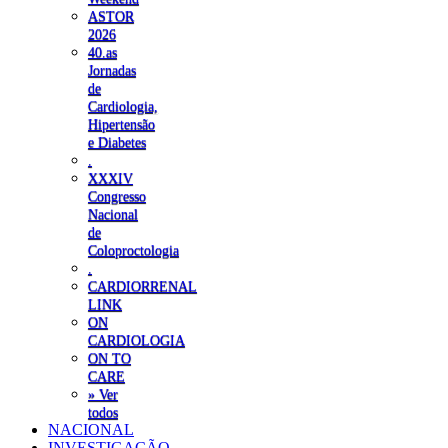
ASTOR
2026
40.as
Jornadas
de
Cardiologia,
Hipertensão
e Diabetes
.
XXXIV
Congresso
Nacional
de
Coloproctologia
.
CARDIORRENAL
LINK
ON
CARDIOLOGIA
ON TO
CARE
» Ver
todos
NACIONAL
INVESTIGAÇÃO