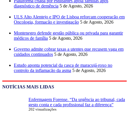
Plataforma criada por estudantes apoia famílias após
diagnóstico de demência
5 de Agosto, 2026
ULS Alto Alentejo e IPO de Lisboa reforçam cooperação em
Oncologia, formação e investigação
5 de Agosto, 2026
Montenegro defende gestão pública ou privada para garantir
médicos de família
5 de Agosto, 2026
Governo admite cobrar taxas a utentes que recusem vaga em
cuidados continuados
5 de Agosto, 2026
Estudo aponta potencial da casca de maracujá-roxo no
controlo da inflamação da asma
5 de Agosto, 2026
NOTÍCIAS MAIS LIDAS
Enfermagem Forense. “Da urgência ao tribunal, cada
gesto conta e cada profissional faz a diferença”
202 visualizações