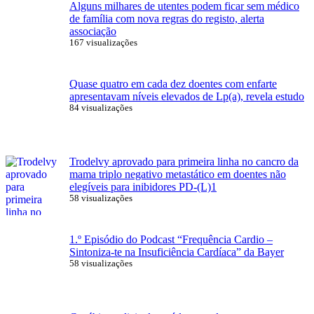
Alguns milhares de utentes podem ficar sem médico
de família com nova regras do registo, alerta
associação
167 visualizações
Quase quatro em cada dez doentes com enfarte
apresentavam níveis elevados de Lp(a), revela estudo
84 visualizações
Trodelvy aprovado para primeira linha no cancro da
mama triplo negativo metastático em doentes não
elegíveis para inibidores PD-(L)1
58 visualizações
1.º Episódio do Podcast “Frequência Cardio –
Sintoniza-te na Insuficiência Cardíaca” da Bayer
58 visualizações