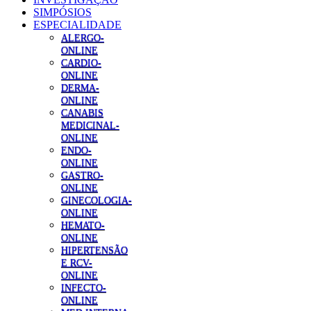
SIMPÓSIOS
ESPECIALIDADE
ALERGO-
ONLINE
CARDIO-
ONLINE
DERMA-
ONLINE
CANABIS
MEDICINAL-
ONLINE
ENDO-
ONLINE
GASTRO-
ONLINE
GINECOLOGIA-
ONLINE
HEMATO-
ONLINE
HIPERTENSÃO
E RCV-
ONLINE
INFECTO-
ONLINE