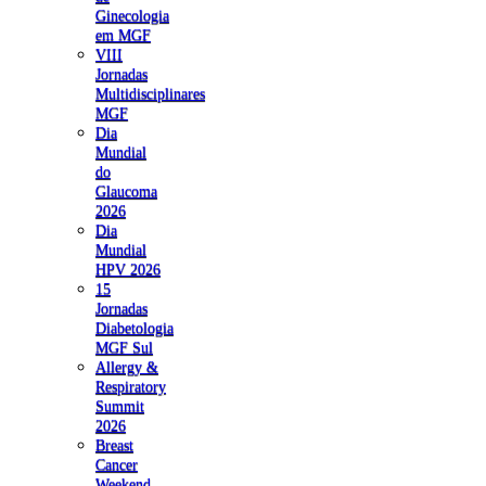
Ginecologia
em MGF
VIII
Jornadas
Multidisciplinares
MGF
Dia
Mundial
do
Glaucoma
2026
Dia
Mundial
HPV 2026
15
Jornadas
Diabetologia
MGF Sul
Allergy &
Respiratory
Summit
2026
Breast
Cancer
Weekend