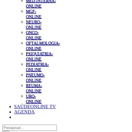
MED.INTERNA-
ONLINE
MGF-
ONLINE
NEURO-
ONLINE
ONCO-
ONLINE
OFTALMOLOGIA-
ONLINE
PSIQUIATRIA-
ONLINE
PEDIATRIA-
ONLINE
PNEUMO-
ONLINE
REUMA-
ONLINE
URO-
ONLINE
SAÚDEONLINE TV
AGENDA
Pesquisar