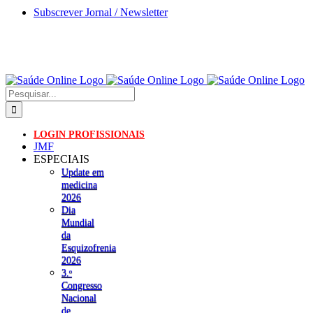
Skip
Subscrever Jornal / Newsletter
to
content
Pesquisar
LOGIN PROFISSIONAIS
JMF
ESPECIAIS
Update em
medicina
2026
Dia
Mundial
da
Esquizofrenia
2026
3.ᵒ
Congresso
Nacional
de