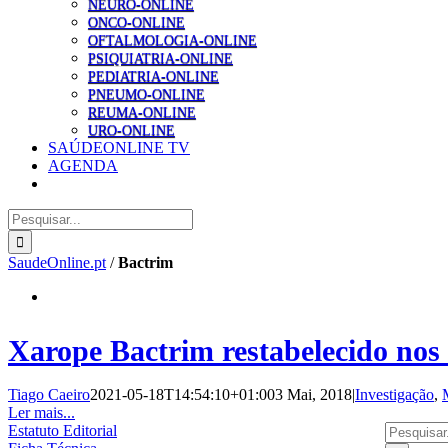
NEURO-ONLINE
ONCO-ONLINE
OFTALMOLOGIA-ONLINE
PSIQUIATRIA-ONLINE
PEDIATRIA-ONLINE
PNEUMO-ONLINE
REUMA-ONLINE
URO-ONLINE
SAÚDEONLINE TV
AGENDA
Pesquisar
SaudeOnline.pt
/
Bactrim
Xarope Bactrim restabelecido nos
Tiago Caeiro
2021-05-18T14:54:10+01:00
3 Mai, 2018
|
Investigação
,
Ler mais...
Pesquisar
Estatuto Editorial