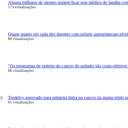
Alguns milhares de utentes podem ficar sem médico de família com 
175 visualizações
Quase quatro em cada dez doentes com enfarte apresentavam níveis
86 visualizações
“Os programas de rastreio do cancro do pulmão são custo-efetivos
66 visualizações
Trodelvy aprovado para primeira linha no cancro da mama triplo n
61 visualizações