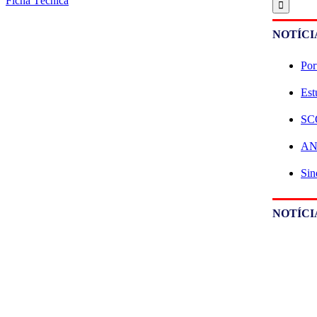
Ficha Técnica
NOTÍCI
Por
Est
SCO
ANE
Sin
NOTÍCI