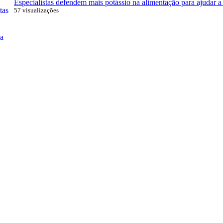
Especialistas defendem mais potássio na alimentação para ajudar a 
57 visualizações