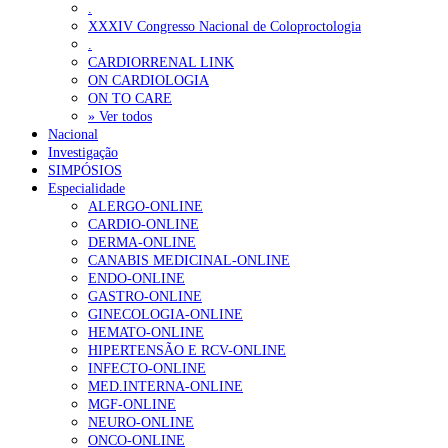
.
XXXIV Congresso Nacional de Coloproctologia
.
CARDIORRENAL LINK
ON CARDIOLOGIA
ON TO CARE
» Ver todos
Nacional
Investigação
SIMPÓSIOS
Especialidade
ALERGO-ONLINE
CARDIO-ONLINE
DERMA-ONLINE
CANABIS MEDICINAL-ONLINE
ENDO-ONLINE
GASTRO-ONLINE
GINECOLOGIA-ONLINE
HEMATO-ONLINE
HIPERTENSÃO E RCV-ONLINE
INFECTO-ONLINE
MED.INTERNA-ONLINE
MGF-ONLINE
NEURO-ONLINE
ONCO-ONLINE