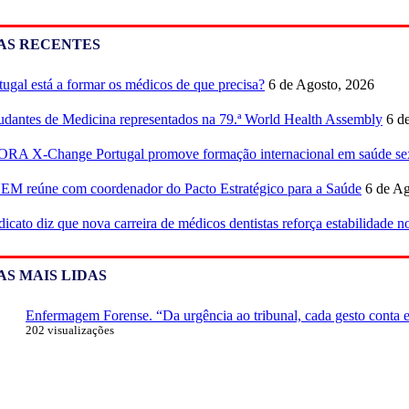
AS RECENTES
tugal está a formar os médicos de que precisa?
6 de Agosto, 2026
udantes de Medicina representados na 79.ª World Health Assembly
6 d
RA X-Change Portugal promove formação internacional em saúde sex
M reúne com coordenador do Pacto Estratégico para a Saúde
6 de Ag
dicato diz que nova carreira de médicos dentistas reforça estabilidade 
AS MAIS LIDAS
Enfermagem Forense. “Da urgência ao tribunal, cada gesto conta e 
202 visualizações