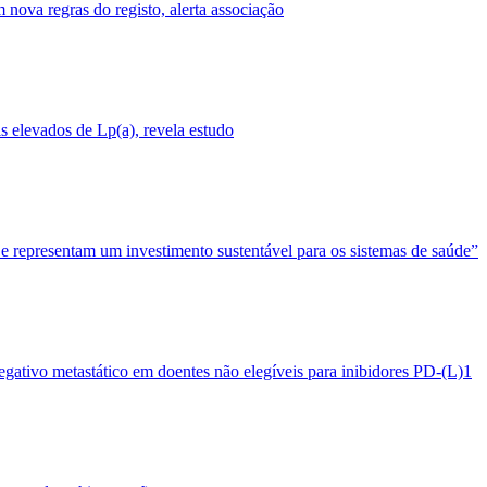
nova regras do registo, alerta associação
 elevados de Lp(a), revela estudo
 e representam um investimento sustentável para os sistemas de saúde”
egativo metastático em doentes não elegíveis para inibidores PD-(L)1