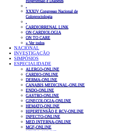
Hipertensão e Diabetes
.
XXXIV Congresso Nacional de
Coloproctologia
.
CARDIORRENAL LINK
ON CARDIOLOGIA
ON TO CARE
» Ver todos
NACIONAL
INVESTIGAÇÃO
SIMPÓSIOS
ESPECIALIDADE
ALERGO-ONLINE
CARDIO-ONLINE
DERMA-ONLINE
CANABIS MEDICINAL-ONLINE
ENDO-ONLINE
GASTRO-ONLINE
GINECOLOGIA-ONLINE
HEMATO-ONLINE
HIPERTENSÃO E RCV-ONLINE
INFECTO-ONLINE
MED.INTERNA-ONLINE
MGF-ONLINE