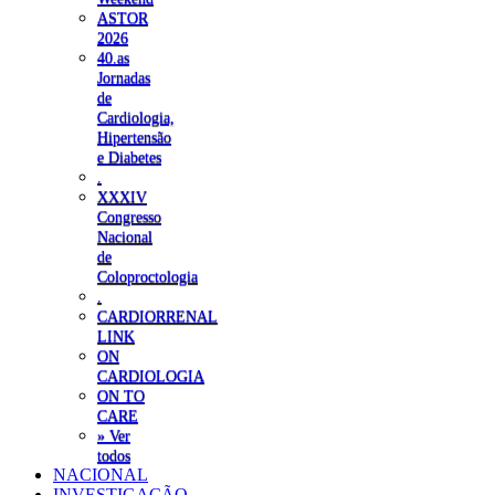
ASTOR
2026
40.as
Jornadas
de
Cardiologia,
Hipertensão
e Diabetes
.
XXXIV
Congresso
Nacional
de
Coloproctologia
.
CARDIORRENAL
LINK
ON
CARDIOLOGIA
ON TO
CARE
» Ver
todos
NACIONAL
INVESTIGAÇÃO