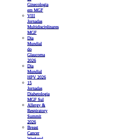
Ginecologia
em MGF
VIII
Jornadas
Multidisciplinares
MGF
Dia
Mundial
do
Glaucoma
2026
Dia
Mundial
HPV 2026
15
Jornadas
Diabetologia
MGF Sul
Allergy &
Respiratory
Summit
2026
Breast
Cancer
Weekend