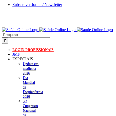
Skip
Subscrever Jornal / Newsletter
to
content
Pesquisar
LOGIN PROFISSIONAIS
JMF
ESPECIAIS
Update em
medicina
2026
Dia
Mundial
da
Esquizofrenia
2026
3.ᵒ
Congresso
Nacional
de