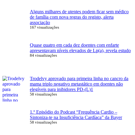
Alguns milhares de utentes podem ficar sem médico
de família com nova regras do registo, alerta
associação
167 visualizações
Quase quatro em cada dez doentes com enfarte
apresentavam níveis elevados de Lp(a), revela estudo
84 visualizações
Trodelvy aprovado para primeira linha no cancro da
mama triplo negativo metastático em doentes não
elegíveis para inibidores PD-(L)1
58 visualizações
1.º Episódio do Podcast “Frequência Cardio –
Sintoniza-te na Insuficiência Cardíaca” da Bayer
58 visualizações