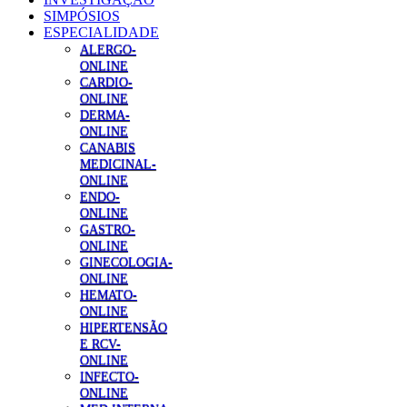
SIMPÓSIOS
ESPECIALIDADE
ALERGO-
ONLINE
CARDIO-
ONLINE
DERMA-
ONLINE
CANABIS
MEDICINAL-
ONLINE
ENDO-
ONLINE
GASTRO-
ONLINE
GINECOLOGIA-
ONLINE
HEMATO-
ONLINE
HIPERTENSÃO
E RCV-
ONLINE
INFECTO-
ONLINE