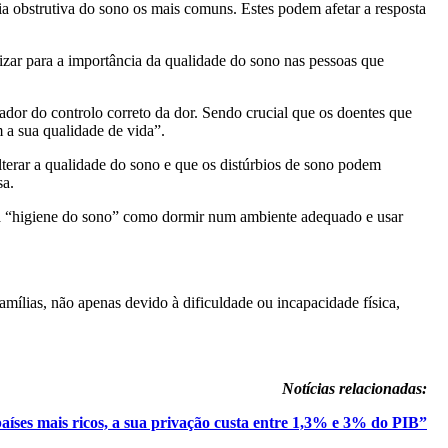
ia obstrutiva do sono os mais comuns. Estes podem afetar a resposta
zar para a importância da qualidade do sono nas pessoas que
or do controlo correto da dor. Sendo crucial que os doentes que
a sua qualidade de vida”.
lterar a qualidade do sono e que os distúrbios de sono podem
sa.
ma “higiene do sono” como dormir num ambiente adequado e usar
mílias, não apenas devido à dificuldade ou incapacidade física,
Notícias relacionadas:
aíses mais ricos, a sua privação custa entre 1,3% e 3% do PIB”