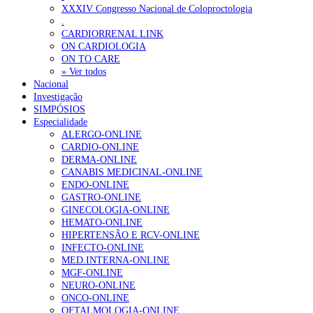
XXXIV Congresso Nacional de Coloproctologia
Portugal está a formar os médicos de que precisa?
6 de Agosto, 202
.
CARDIORRENAL LINK
ON CARDIOLOGIA
OTÍCIAS MAIS LIDAS
ON TO CARE
» Ver todos
Nacional
Enfermagem Forense. “Da urgência ao tribunal, cada gesto c
Investigação
202 visualizações
SIMPÓSIOS
Especialidade
ALERGO-ONLINE
CARDIO-ONLINE
DERMA-ONLINE
Alguns milhares de utentes podem ficar sem médico de famíl
CANABIS MEDICINAL-ONLINE
155 visualizações
ENDO-ONLINE
GASTRO-ONLINE
GINECOLOGIA-ONLINE
HEMATO-ONLINE
HIPERTENSÃO E RCV-ONLINE
1.º Episódio do Podcast “Frequência Cardio – Sintoniza-te 
INFECTO-ONLINE
99 visualizações
MED.INTERNA-ONLINE
MGF-ONLINE
NEURO-ONLINE
ONCO-ONLINE
OFTALMOLOGIA-ONLINE