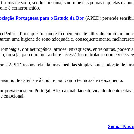
úrbios de sono, sendo a insónia, síndrome das pernas inquietas e apne
 sono é comprometido.
ociação Portuguesa para o Estudo da Dor
(APED) pretende sensibili
Pedro, afirma que “o sono é frequentemente utilizado como um indicad
arem uma higiene de sono adequada e, consequentemente, melhorarem 
lombalgia, dor neuropática, artrose, enxaquecas, entre outras, podem a
 ou seja, para diminuir a dor é necessário controlar o sono e vice-ver
melhor, a APED recomenda algumas medidas simples para a adoção de u
onsumo de cafeína e álcool, e praticando técnicas de relaxamento.
 prevalência em Portugal. Afeta a qualidade de vida do doente e das fa
 e emocional.
Sono. “Nos p