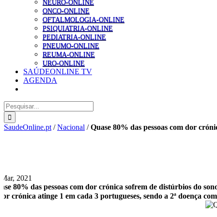
NEURO-ONLINE
ONCO-ONLINE
OFTALMOLOGIA-ONLINE
PSIQUIATRIA-ONLINE
PEDIATRIA-ONLINE
PNEUMO-ONLINE
REUMA-ONLINE
URO-ONLINE
SAÚDEONLINE TV
AGENDA
Pesquisar
SaudeOnline.pt
/
Nacional
/
Quase 80% das pessoas com dor crónic
 Mar, 2021
ase 80% das pessoas com dor crónica sofrem de distúrbios do son
dor crónica atinge 1 em cada 3 portugueses, sendo a 2ª doença com