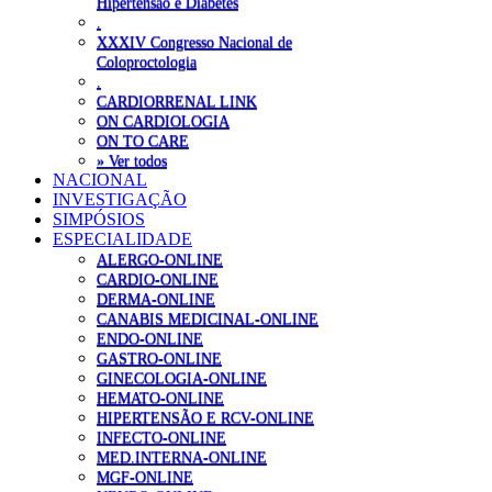
Hipertensão e Diabetes
.
XXXIV Congresso Nacional de
Coloproctologia
.
CARDIORRENAL LINK
ON CARDIOLOGIA
ON TO CARE
» Ver todos
NACIONAL
INVESTIGAÇÃO
SIMPÓSIOS
ESPECIALIDADE
ALERGO-ONLINE
CARDIO-ONLINE
DERMA-ONLINE
CANABIS MEDICINAL-ONLINE
ENDO-ONLINE
GASTRO-ONLINE
GINECOLOGIA-ONLINE
HEMATO-ONLINE
HIPERTENSÃO E RCV-ONLINE
INFECTO-ONLINE
MED.INTERNA-ONLINE
MGF-ONLINE