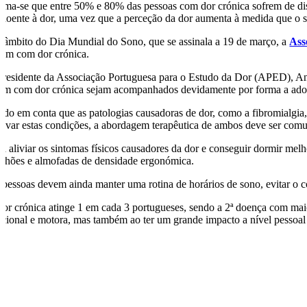
tima-se que entre 50% e 80% das pessoas com dor crónica sofrem de dist
 doente à dor, uma vez que a perceção da dor aumenta à medida que o
 âmbito do Dia Mundial do Sono, que se assinala a 19 de março, a
Ass
vem com dor crónica.
presidente da Associação Portuguesa para o Estudo da Dor (APED), Ana 
dam com dor crónica sejam acompanhados devidamente por forma a adot
ndo em conta que as patologias causadoras de dor, como a fibromialgia, 
ravar estas condições, a abordagem terapêutica de ambos deve ser comum,
ra aliviar os sintomas físicos causadores da dor e conseguir dormir 
lchões e almofadas de densidade ergonómica.
 pessoas devem ainda manter uma rotina de horários de sono, evitar o c
dor crónica atinge 1 em cada 3 portugueses, sendo a 2ª doença com maior
ncional e motora, mas também ao ter um grande impacto a nível pessoal