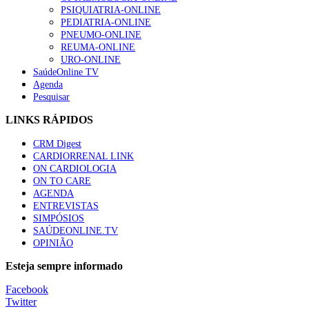
“Os programas de rastreio do cancro do pulmão são custo-ef
PSIQUIATRIA-ONLINE
88 visualizações
PEDIATRIA-ONLINE
PNEUMO-ONLINE
REUMA-ONLINE
URO-ONLINE
SaúdeOnline TV
Agenda
Quase quatro em cada dez doentes com enfarte apresentavam
Pesquisar
86 visualizações
LINKS RÁPIDOS
CRM Digest
CARDIORRENAL LINK
Trodelvy aprovado para primeira linha no cancro da mama tr
ON CARDIOLOGIA
61 visualizações
ON TO CARE
AGENDA
ENTREVISTAS
SIMPÓSIOS
SAÚDEONLINE.TV
MAIS NOTÍCIAS
OPINIÃO
Quase 11.900 jovens recorreram aos cheques psicólogo e nutricio
Esteja sempre informado
7 Ago, 2026
|
0 Comments
Facebook
Twitter