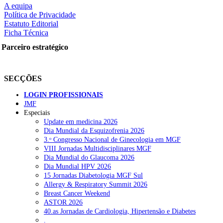
A equipa
Política de Privacidade
Estatuto Editorial
Ficha Técnica
rtilhe nas redes sociais:
Parceiro estratégico
SECÇÕES
LOGIN PROFISSIONAIS
JMF
squisar
Especiais
Update em medicina 2026
Dia Mundial da Esquizofrenia 2026
OTÍCIAS RECENTES
3.ᵒ Congresso Nacional de Ginecologia em MGF
VIII Jornadas Multidisciplinares MGF
Dia Mundial do Glaucoma 2026
Quase 11.900 jovens recorreram aos cheques psicólogo e nutricioni
Dia Mundial HPV 2026
15 Jornadas Diabetologia MGF Sul
ULS de Coimbra estreia cirurgia endoscópica do ouvido com apoio
Allergy & Respiratory Summit 2026
Breast Cancer Weekend
Enfermeiros exigem esclarecimentos sobre eventual gestão privad
ASTOR 2026
40.as Jornadas de Cardiologia, Hipertensão e Diabetes
Ordem dos Médicos alerta para riscos no novo sistema de acesso a c
.