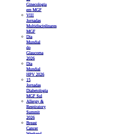
Ginecologia
em MGF
VIII
Jornadas
Multidisciplinares
MGF
Dia
Mundial
do
Glaucoma
2026
Dia
Mundial
HPV 2026
15
Jornadas
Diabetologia
MGF Sul
Allergy &
Respiratory
Summit
2026
Breast
Cancer
Weekend