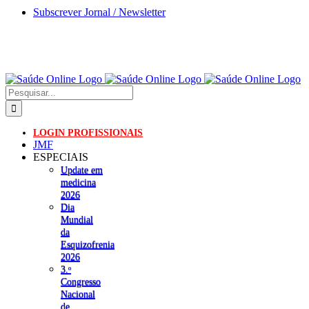
Skip
Subscrever Jornal / Newsletter
to
content
Pesquisar
LOGIN PROFISSIONAIS
JMF
ESPECIAIS
Update em
medicina
2026
Dia
Mundial
da
Esquizofrenia
2026
3.ᵒ
Congresso
Nacional
de