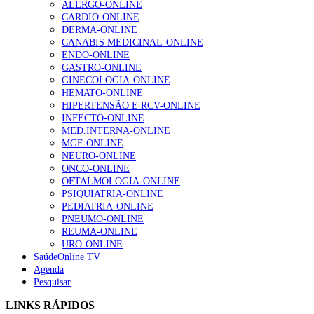
ALERGO-ONLINE
CARDIO-ONLINE
DERMA-ONLINE
Alguns milhares de utentes podem ficar sem médico de
CANABIS MEDICINAL-ONLINE
família com nova regras do registo, alerta associação
ENDO-ONLINE
132 visualizações
GASTRO-ONLINE
GINECOLOGIA-ONLINE
HEMATO-ONLINE
HIPERTENSÃO E RCV-ONLINE
“Os programas de rastreio do cancro do pulmão são
INFECTO-ONLINE
custo-efetivos e representam um investimento
MED.INTERNA-ONLINE
sustentável para os sistemas de saúde”
MGF-ONLINE
93 visualizações
NEURO-ONLINE
ONCO-ONLINE
OFTALMOLOGIA-ONLINE
Quase quatro em cada dez doentes com enfarte
PSIQUIATRIA-ONLINE
apresentavam níveis elevados de Lp(a), revela estudo
PEDIATRIA-ONLINE
87 visualizações
PNEUMO-ONLINE
REUMA-ONLINE
URO-ONLINE
SaúdeOnline TV
Trodelvy aprovado para primeira linha no cancro da
Agenda
mama triplo negativo metastático em doentes não
Pesquisar
elegíveis para inibidores PD-(L)1
LINKS RÁPIDOS
61 visualizações