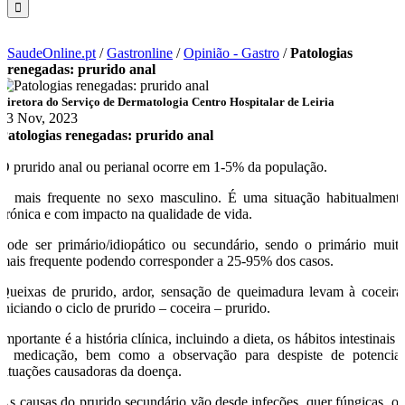
SaudeOnline.pt
/
Gastronline
/
Opinião - Gastro
/
Patologias
renegadas: prurido anal
Diretora do Serviço de Dermatologia Centro Hospitalar de Leiria
23 Nov, 2023
Patologias renegadas: prurido anal
O prurido anal ou perianal ocorre em 1-5% da população.
É mais frequente no sexo masculino. É uma situação habitualment
crónica e com impacto na qualidade de vida.
Pode ser primário/idiopático ou secundário, sendo o primário muit
mais frequente podendo corresponder a 25-95% dos casos.
Queixas de prurido, ardor, sensação de queimadura levam à coceira
iniciando o ciclo de prurido – coceira – prurido.
Importante é a história clínica, incluindo a dieta, os hábitos intestinais 
a medicação, bem como a observação para despiste de potencia
situações causadoras da doença.
As causas do prurido secundário vão desde infeções, quer fúngicas, o