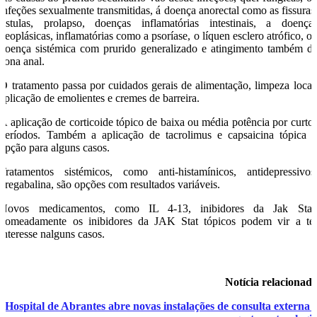
infeções sexualmente transmitidas, á doença anorectal como as fissuras
fistulas, prolapso, doenças inflamatórias intestinais, a doença
neoplásicas, inflamatórias como a psoríase, o líquen esclero atrófico, o
doença sistémica com prurido generalizado e atingimento também d
zona anal.
O tratamento passa por cuidados gerais de alimentação, limpeza local
aplicação de emolientes e cremes de barreira.
A aplicação de corticoide tópico de baixa ou média potência por curto
períodos. Também a aplicação de tacrolimus e capsaicina tópica 
opção para alguns casos.
Tratamentos sistémicos, como anti-histamínicos, antidepressivos
pregabalina, são opções com resultados variáveis.
Novos medicamentos, como IL 4-13, inibidores da Jak Stat
nomeadamente os inibidores da JAK Stat tópicos podem vir a te
interesse nalguns casos.
Notícia relacionad
Hospital de Abrantes abre novas instalações de consulta externa 