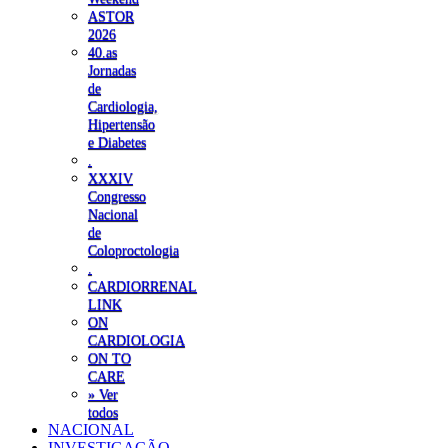
ASTOR
2026
40.as
Jornadas
de
Cardiologia,
Hipertensão
e Diabetes
.
XXXIV
Congresso
Nacional
de
Coloproctologia
.
CARDIORRENAL
LINK
ON
CARDIOLOGIA
ON TO
CARE
» Ver
todos
NACIONAL
INVESTIGAÇÃO