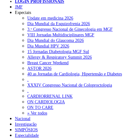
LOGIN PROFISSIONAIS
apoio robótico em Portugal
7 de Agosto, 2026
JMF
Especiais
Enfermeiros exigem esclarecimentos sobre eventual gestão
Update em medicina 2026
privada da ULS do Algarve
7 de Agosto, 2026
Dia Mundial da Esquizofrenia 2026
3.ᵒ Congresso Nacional de Ginecologia em MGF
Ordem dos Médicos alerta para riscos no novo sistema de acesso
VIII Jornadas Multidisciplinares MGF
a consultas e cirurgias
7 de Agosto, 2026
Dia Mundial do Glaucoma 2026
Dia Mundial HPV 2026
Portugal está a formar os médicos de que precisa?
6 de Agosto,
15 Jornadas Diabetologia MGF Sul
2026
Allergy & Respiratory Summit 2026
Breast Cancer Weekend
ASTOR 2026
NOTÍCIAS MAIS LIDAS
40.as Jornadas de Cardiologia, Hipertensão e Diabetes
.
XXXIV Congresso Nacional de Coloproctologia
Enfermagem Forense. “Da urgência ao tribunal, cada
.
gesto conta e cada profissional faz a diferença”
CARDIORRENAL LINK
203 visualizações
ON CARDIOLOGIA
ON TO CARE
» Ver todos
Nacional
1.º Episódio do Podcast “Frequência Cardio – Sintoniza
Investigação
te na Insuficiência Cardíaca” da Bayer
SIMPÓSIOS
169 visualizações
Especialidade