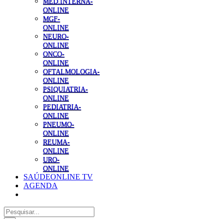
MED.INTERNA-
ONLINE
MGF-
ONLINE
NEURO-
ONLINE
ONCO-
ONLINE
OFTALMOLOGIA-
ONLINE
PSIQUIATRIA-
ONLINE
PEDIATRIA-
ONLINE
PNEUMO-
ONLINE
REUMA-
ONLINE
URO-
ONLINE
SAÚDEONLINE TV
AGENDA
Pesquisar