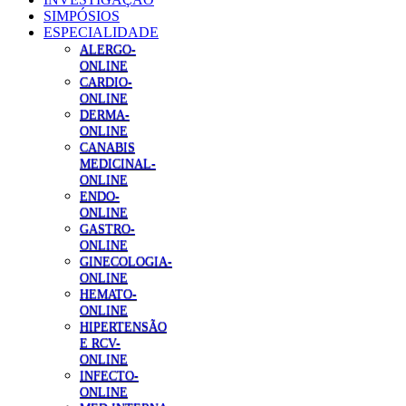
SIMPÓSIOS
ESPECIALIDADE
ALERGO-
ONLINE
CARDIO-
ONLINE
DERMA-
ONLINE
CANABIS
MEDICINAL-
ONLINE
ENDO-
ONLINE
GASTRO-
ONLINE
GINECOLOGIA-
ONLINE
HEMATO-
ONLINE
HIPERTENSÃO
E RCV-
ONLINE
INFECTO-
ONLINE