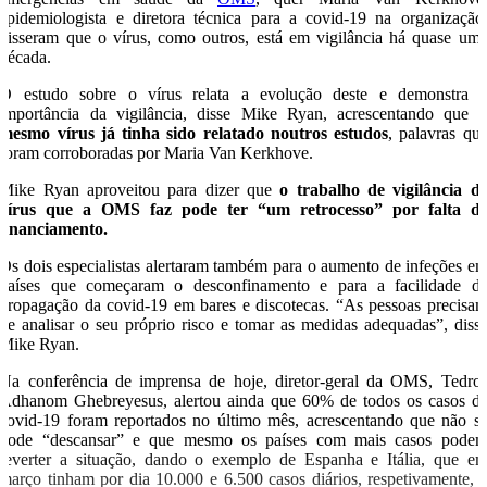
epidemiologista e diretora técnica para a covid-19 na organização
disseram que o vírus, como outros, está em vigilância há quase um
década.
O estudo sobre o vírus relata a evolução deste e demonstra 
importância da vigilância, disse Mike Ryan, acrescentando que
mesmo vírus já tinha sido relatado noutros estudos
, palavras qu
foram corroboradas por Maria Van Kerkhove.
Mike Ryan aproveitou para dizer que
o trabalho de vigilância d
vírus que a OMS faz pode ter “um retrocesso” por falta d
financiamento.
Os dois especialistas alertaram também para o aumento de infeções e
países que começaram o desconfinamento e para a facilidade d
propagação da covid-19 em bares e discotecas. “As pessoas precisa
de analisar o seu próprio risco e tomar as medidas adequadas”, diss
Mike Ryan.
Na conferência de imprensa de hoje, diretor-geral da OMS, Tedro
Adhanom Ghebreyesus, alertou ainda que 60% de todos os casos d
covid-19 foram reportados no último mês, acrescentando que não s
pode “descansar” e que mesmo os países com mais casos pode
reverter a situação, dando o exemplo de Espanha e Itália, que e
março tinham por dia 10.000 e 6.500 casos diários, respetivamente, 