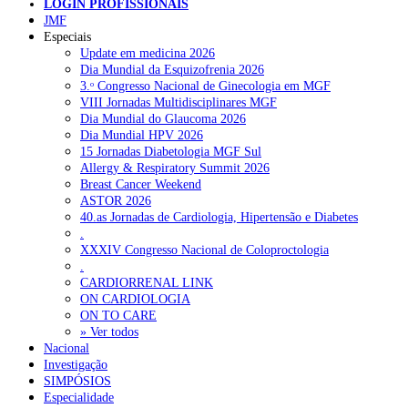
LOGIN PROFISSIONAIS
JMF
Especiais
NOTÍCIAS RECENTES
Update em medicina 2026
Dia Mundial da Esquizofrenia 2026
3.ᵒ Congresso Nacional de Ginecologia em MGF
Quase 11.900 jovens recorreram aos cheques psicólogo e
VIII Jornadas Multidisciplinares MGF
nutricionista no primeiro mês
7 de Agosto, 2026
Dia Mundial do Glaucoma 2026
Dia Mundial HPV 2026
ULS de Coimbra estreia cirurgia endoscópica do ouvido com
15 Jornadas Diabetologia MGF Sul
apoio robótico em Portugal
7 de Agosto, 2026
Allergy & Respiratory Summit 2026
Breast Cancer Weekend
Enfermeiros exigem esclarecimentos sobre eventual gestão
ASTOR 2026
privada da ULS do Algarve
7 de Agosto, 2026
40.as Jornadas de Cardiologia, Hipertensão e Diabetes
.
Ordem dos Médicos alerta para riscos no novo sistema de acesso
XXXIV Congresso Nacional de Coloproctologia
a consultas e cirurgias
7 de Agosto, 2026
.
CARDIORRENAL LINK
Portugal está a formar os médicos de que precisa?
6 de Agosto,
ON CARDIOLOGIA
2026
ON TO CARE
» Ver todos
Nacional
Investigação
NOTÍCIAS MAIS LIDAS
SIMPÓSIOS
Especialidade
Enfermagem Forense. “Da urgência ao tribunal, cada