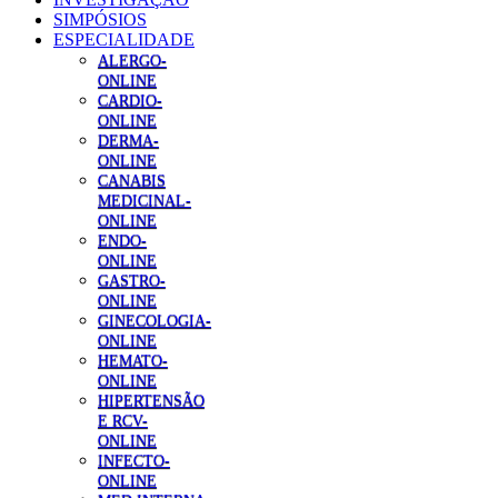
SIMPÓSIOS
ESPECIALIDADE
ALERGO-
ONLINE
CARDIO-
ONLINE
DERMA-
ONLINE
CANABIS
MEDICINAL-
ONLINE
ENDO-
ONLINE
GASTRO-
ONLINE
GINECOLOGIA-
ONLINE
HEMATO-
ONLINE
HIPERTENSÃO
E RCV-
ONLINE
INFECTO-
ONLINE