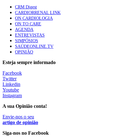
apresentavam níveis elevados de Lp(a), revela estudo
CRM Digest
86 visualizações
CARDIORRENAL LINK
ON CARDIOLOGIA
ON TO CARE
AGENDA
Trodelvy aprovado para primeira linha no cancro da
ENTREVISTAS
mama triplo negativo metastático em doentes não
SIMPÓSIOS
elegíveis para inibidores PD-(L)1
SAÚDEONLINE.TV
61 visualizações
OPINIÃO
Esteja sempre informado
MAIS NOTÍCIAS
Facebook
Twitter
Linkedin
Estudo relaciona exposição a pesticidas na infância com idade
Youtube
da primeira menstruação
Instagram
28 Jul, 2026
A sua Opinião conta!
Mulher cega recupera visão com transplante inédito em Itália
Envie-nos o seu
28 Jul, 2026
|
0 Comments
artigo de opinião
Siga-nos no Facebook