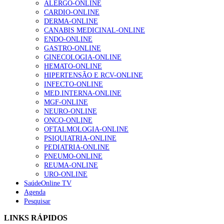
ALERGO-ONLINE
gesto conta e cada profissional faz a diferença”
CARDIO-ONLINE
202 visualizações
DERMA-ONLINE
CANABIS MEDICINAL-ONLINE
ENDO-ONLINE
GASTRO-ONLINE
Alguns milhares de utentes podem ficar sem médico de
GINECOLOGIA-ONLINE
família com nova regras do registo, alerta associação
HEMATO-ONLINE
155 visualizações
HIPERTENSÃO E RCV-ONLINE
INFECTO-ONLINE
MED.INTERNA-ONLINE
MGF-ONLINE
1.º Episódio do Podcast “Frequência Cardio – Sintoniza
NEURO-ONLINE
te na Insuficiência Cardíaca” da Bayer
ONCO-ONLINE
99 visualizações
OFTALMOLOGIA-ONLINE
PSIQUIATRIA-ONLINE
PEDIATRIA-ONLINE
PNEUMO-ONLINE
REUMA-ONLINE
“Os programas de rastreio do cancro do pulmão são
URO-ONLINE
custo-efetivos e representam um investimento
SaúdeOnline TV
sustentável para os sistemas de saúde”
Agenda
88 visualizações
Pesquisar
LINKS RÁPIDOS
Quase quatro em cada dez doentes com enfarte