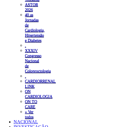
ASTOR
2026
40.as
Jornadas
de
Cardiologia,
Hipertensão
e Diabetes
.
XXXIV
Congresso
Nacional
de
Coloproctologia
.
CARDIORRENAL
LINK
ON
CARDIOLOGIA
ON TO
CARE
» Ver
todos
NACIONAL
INVESTIGAÇÃO