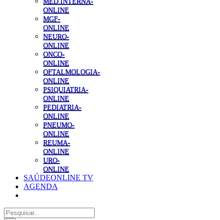
MED.INTERNA-
ONLINE
MGF-
ONLINE
NEURO-
ONLINE
ONCO-
ONLINE
OFTALMOLOGIA-
ONLINE
PSIQUIATRIA-
ONLINE
PEDIATRIA-
ONLINE
PNEUMO-
ONLINE
REUMA-
ONLINE
URO-
ONLINE
SAÚDEONLINE TV
AGENDA
Pesquisar