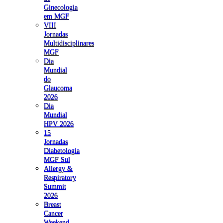
Ginecologia
em MGF
VIII
Jornadas
Multidisciplinares
MGF
Dia
Mundial
do
Glaucoma
2026
Dia
Mundial
HPV 2026
15
Jornadas
Diabetologia
MGF Sul
Allergy &
Respiratory
Summit
2026
Breast
Cancer
Weekend