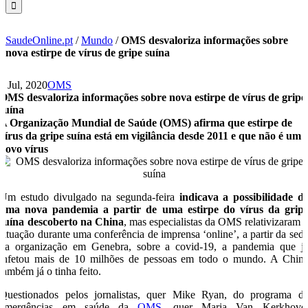
SaudeOnline.pt
/
Mundo
/
OMS desvaloriza informações sobre
nova estirpe de vírus de gripe suína
2 Jul, 2020
OMS
OMS desvaloriza informações sobre nova estirpe de vírus de gripe
suína
A Organização Mundial de Saúde (OMS) afirma que estirpe de
vírus da gripe suína está em vigilância desde 2011 e que não é um
novo vírus
Um estudo divulgado na segunda-feira
indicava a possibilidade d
uma nova pandemia a partir de uma estirpe do vírus da grip
suína descoberto na China
, mas especialistas da OMS relativizaram 
situação durante uma conferência de imprensa ‘online’, a partir da sed
da organização em Genebra, sobre a covid-19, a pandemia que j
infetou mais de 10 milhões de pessoas em todo o mundo. A Chin
também já o tinha feito.
Questionados pelos jornalistas, quer Mike Ryan, do programa d
emergências em saúde da
OMS
, quer Maria Van Kerkhove