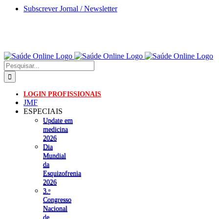
Skip
Subscrever Jornal / Newsletter
to
content
Pesquisar
LOGIN PROFISSIONAIS
JMF
ESPECIAIS
Update em
medicina
2026
Dia
Mundial
da
Esquizofrenia
2026
3.ᵒ
Congresso
Nacional
de