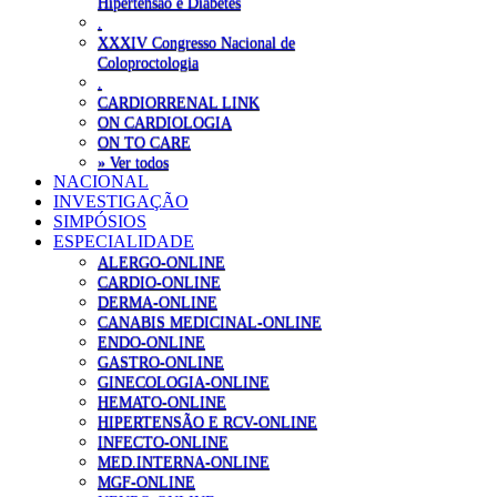
Hipertensão e Diabetes
.
XXXIV Congresso Nacional de
Coloproctologia
.
CARDIORRENAL LINK
ON CARDIOLOGIA
ON TO CARE
» Ver todos
NACIONAL
INVESTIGAÇÃO
SIMPÓSIOS
ESPECIALIDADE
ALERGO-ONLINE
CARDIO-ONLINE
DERMA-ONLINE
CANABIS MEDICINAL-ONLINE
ENDO-ONLINE
GASTRO-ONLINE
GINECOLOGIA-ONLINE
HEMATO-ONLINE
HIPERTENSÃO E RCV-ONLINE
INFECTO-ONLINE
MED.INTERNA-ONLINE
MGF-ONLINE