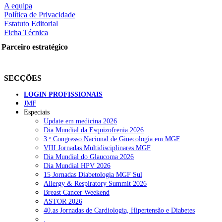
A equipa
Política de Privacidade
Estatuto Editorial
Ficha Técnica
rtilhe nas redes sociais:
Parceiro estratégico
SECÇÕES
LOGIN PROFISSIONAIS
JMF
squisar
Especiais
Update em medicina 2026
Dia Mundial da Esquizofrenia 2026
OTÍCIAS RECENTES
3.ᵒ Congresso Nacional de Ginecologia em MGF
VIII Jornadas Multidisciplinares MGF
Dia Mundial do Glaucoma 2026
Plataforma criada por estudantes apoia famílias após diagnóstico d
Dia Mundial HPV 2026
15 Jornadas Diabetologia MGF Sul
ULS Alto Alentejo e IPO de Lisboa reforçam cooperação em Oncolo
Allergy & Respiratory Summit 2026
Breast Cancer Weekend
Montenegro defende gestão pública ou privada para garantir médico
ASTOR 2026
40.as Jornadas de Cardiologia, Hipertensão e Diabetes
Governo admite cobrar taxas a utentes que recusem vaga em cuida
.