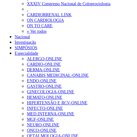
XXXIV Congresso Nacional de Coloproctologia
Estudo aponta potencial da casca de maracujá-roxo no controlo da
.
CARDIORRENAL LINK
ON CARDIOLOGIA
OTÍCIAS MAIS LIDAS
ON TO CARE
» Ver todos
Nacional
Enfermagem Forense. “Da urgência ao tribunal, cada gesto c
Investigação
202 visualizações
SIMPÓSIOS
Especialidade
ALERGO-ONLINE
CARDIO-ONLINE
DERMA-ONLINE
Alguns milhares de utentes podem ficar sem médico de famíl
CANABIS MEDICINAL-ONLINE
167 visualizações
ENDO-ONLINE
GASTRO-ONLINE
GINECOLOGIA-ONLINE
HEMATO-ONLINE
HIPERTENSÃO E RCV-ONLINE
Quase quatro em cada dez doentes com enfarte apresentavam
INFECTO-ONLINE
84 visualizações
MED.INTERNA-ONLINE
MGF-ONLINE
NEURO-ONLINE
ONCO-ONLINE
OFTALMOLOGIA-ONLINE