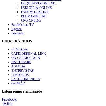
Trodelvy aprovado para primeira linha no cancro da mama tr
PSIQUIATRIA-ONLINE
58 visualizações
PEDIATRIA-ONLINE
PNEUMO-ONLINE
REUMA-ONLINE
URO-ONLINE
SaúdeOnline TV
Agenda
1.º Episódio do Podcast “Frequência Cardio – Sintoniza-te 
Pesquisar
58 visualizações
LINKS RÁPIDOS
CRM Digest
CARDIORRENAL LINK
Canábis medicinal e saúde mental
ON CARDIOLOGIA
53 visualizações
ON TO CARE
AGENDA
ENTREVISTAS
SIMPÓSIOS
SAÚDEONLINE.TV
MAIS NOTÍCIAS
OPINIÃO
Plataforma criada por estudantes apoia famílias após diagnóstic
Esteja sempre informado
5 Ago, 2026
|
0 Comments
Facebook
Twitter