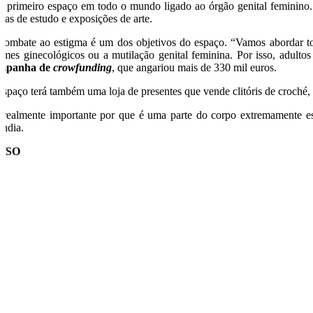
o primeiro espaço em todo o mundo ligado ao órgão genital feminino. A
itas de estudo e exposições de arte.
combate ao estigma é um dos objetivos do espaço. “Vamos abordar tod
ames ginecológicos ou a mutilação genital feminina. Por isso, adulto
mpanha de
crowfunding
, que angariou mais de 330 mil euros.
espaço terá também uma loja de presentes que vende clitóris de croché,
 realmente importante por que é uma parte do corpo extremamente es
ândia.
C/SO