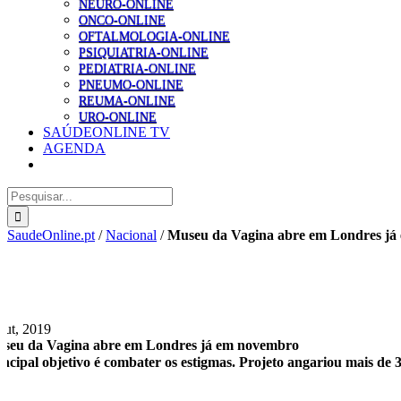
NEURO-ONLINE
ONCO-ONLINE
OFTALMOLOGIA-ONLINE
PSIQUIATRIA-ONLINE
PEDIATRIA-ONLINE
PNEUMO-ONLINE
REUMA-ONLINE
URO-ONLINE
SAÚDEONLINE TV
AGENDA
Pesquisar
SaudeOnline.pt
/
Nacional
/
Museu da Vagina abre em Londres já
Out, 2019
seu da Vagina abre em Londres já em novembro
incipal objetivo é combater os estigmas. Projeto angariou mais d