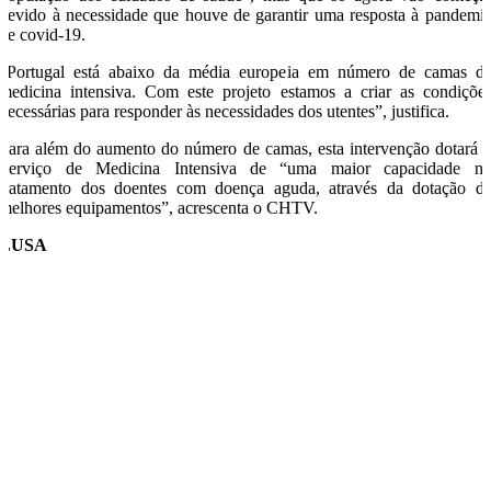
devido à necessidade que houve de garantir uma resposta à pandemi
de covid-19.
“Portugal está abaixo da média europeia em número de camas d
medicina intensiva. Com este projeto estamos a criar as condiçõe
necessárias para responder às necessidades dos utentes”, justifica.
Para além do aumento do número de camas, esta intervenção dotará 
Serviço de Medicina Intensiva de “uma maior capacidade n
tratamento dos doentes com doença aguda, através da dotação d
melhores equipamentos”, acrescenta o CHTV.
LUSA