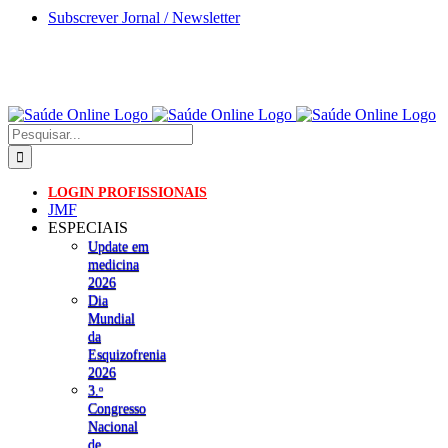
Skip
Subscrever Jornal / Newsletter
to
content
Pesquisar
LOGIN PROFISSIONAIS
JMF
ESPECIAIS
Update em
medicina
2026
Dia
Mundial
da
Esquizofrenia
2026
3.ᵒ
Congresso
Nacional
de