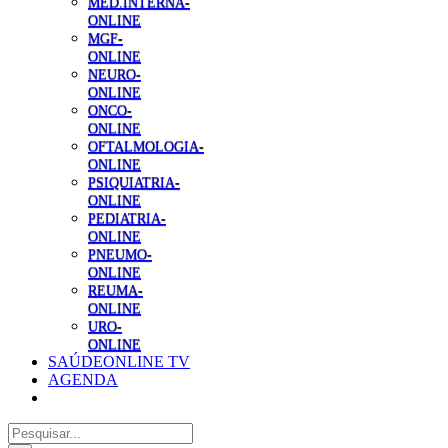
MED.INTERNA-
ONLINE
MGF-
ONLINE
NEURO-
ONLINE
ONCO-
ONLINE
OFTALMOLOGIA-
ONLINE
PSIQUIATRIA-
ONLINE
PEDIATRIA-
ONLINE
PNEUMO-
ONLINE
REUMA-
ONLINE
URO-
ONLINE
SAÚDEONLINE TV
AGENDA
Pesquisar