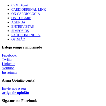
elegíveis para inibidores PD-(L)1
CRM Digest
61 visualizações
CARDIORRENAL LINK
ON CARDIOLOGIA
ON TO CARE
Especialistas defendem mais potássio na alimentação
AGENDA
para ajudar a controlar a hipertensão
ENTREVISTAS
57 visualizações
SIMPÓSIOS
SAÚDEONLINE.TV
OPINIÃO
MAIS NOTÍCIAS
Esteja sempre informado
Facebook
Twitter
Chefes de equipa das urgências do Hospital Garcia de Orta
Linkedin
apresentam demissão
Youtube
29 Nov, 2022
|
0 Comments
Instagram
A sua Opinião conta!
Sida matou 650 mil pessoas em 2021, 6% menos do que no ano
Envie-nos o seu
anterior
artigo de opinião
29 Nov, 2022
Siga-nos no Facebook