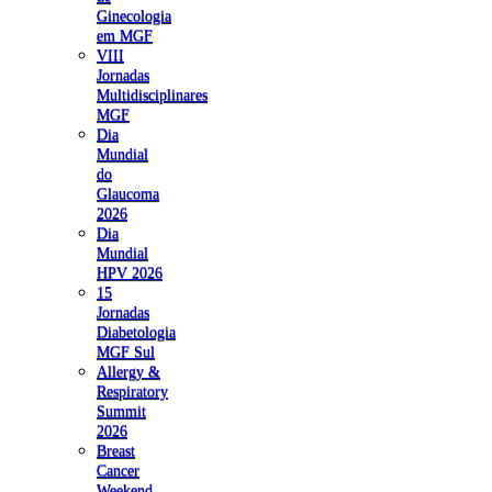
Ginecologia
em MGF
VIII
Jornadas
Multidisciplinares
MGF
Dia
Mundial
do
Glaucoma
2026
Dia
Mundial
HPV 2026
15
Jornadas
Diabetologia
MGF Sul
Allergy &
Respiratory
Summit
2026
Breast
Cancer
Weekend