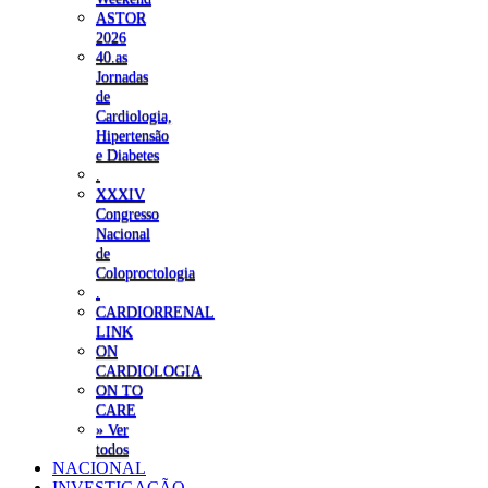
ASTOR
2026
40.as
Jornadas
de
Cardiologia,
Hipertensão
e Diabetes
.
XXXIV
Congresso
Nacional
de
Coloproctologia
.
CARDIORRENAL
LINK
ON
CARDIOLOGIA
ON TO
CARE
» Ver
todos
NACIONAL
INVESTIGAÇÃO