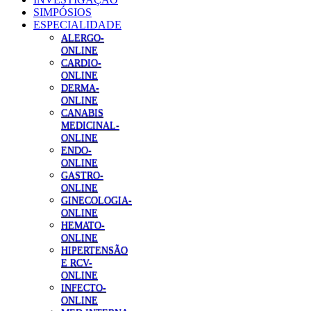
SIMPÓSIOS
ESPECIALIDADE
ALERGO-
ONLINE
CARDIO-
ONLINE
DERMA-
ONLINE
CANABIS
MEDICINAL-
ONLINE
ENDO-
ONLINE
GASTRO-
ONLINE
GINECOLOGIA-
ONLINE
HEMATO-
ONLINE
HIPERTENSÃO
E RCV-
ONLINE
INFECTO-
ONLINE