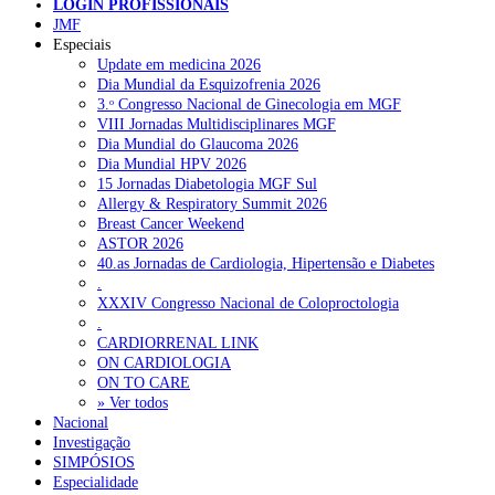
LOGIN PROFISSIONAIS
JMF
NOTÍCIAS RECENTES
Especiais
Update em medicina 2026
Dia Mundial da Esquizofrenia 2026
Mais de 400 utentes beneficiaram de comparticipação reforçada
3.ᵒ Congresso Nacional de Ginecologia em MGF
para tratamentos de infertilidade na Madeira
6 de Agosto, 2026
VIII Jornadas Multidisciplinares MGF
Dia Mundial do Glaucoma 2026
Sindicato acusa ULS São João de negar direitos de parentalidad
Dia Mundial HPV 2026
aos médicos
6 de Agosto, 2026
15 Jornadas Diabetologia MGF Sul
Allergy & Respiratory Summit 2026
Sindicato critica exclusão dos técnicos na criação de novo curso
Breast Cancer Weekend
de emergência pré-hospitalar
6 de Agosto, 2026
ASTOR 2026
40.as Jornadas de Cardiologia, Hipertensão e Diabetes
Plataforma criada por estudantes apoia famílias após diagnóstico
.
de demência
5 de Agosto, 2026
XXXIV Congresso Nacional de Coloproctologia
.
ULS Alto Alentejo e IPO de Lisboa reforçam cooperação em
CARDIORRENAL LINK
Oncologia, formação e investigação
5 de Agosto, 2026
ON CARDIOLOGIA
ON TO CARE
» Ver todos
NOTÍCIAS MAIS LIDAS
Nacional
Investigação
SIMPÓSIOS
Enfermagem Forense. “Da urgência ao tribunal, cada
Especialidade
gesto conta e cada profissional faz a diferença”