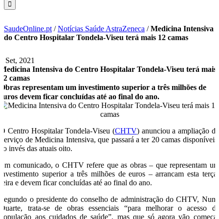
SaudeOnline.pt
/
Notícias Saúde AstraZeneca
/
Medicina Intensiva
do Centro Hospitalar Tondela-Viseu terá mais 12 camas
7 Set, 2021
Medicina Intensiva do Centro Hospitalar Tondela-Viseu terá mais
12 camas
Obras representam um investimento superior a três milhões de
euros devem ficar concluídas até ao final do ano.
O Centro Hospitalar Tondela-Viseu (
CHTV
) anunciou a ampliação d
Serviço de Medicina Intensiva, que passará a ter 20 camas disponíveis
ao invés das atuais oito.
Em comunicado, o CHTV refere que as obras – que representam u
investimento superior a três milhões de euros – arrancam esta terça
feira e devem ficar concluídas até ao final do ano.
Segundo o presidente do conselho de administração do CHTV, Nun
Duarte, trata-se de obras essenciais “para melhorar o acesso d
população aos cuidados de saúde”, mas que só agora vão começa