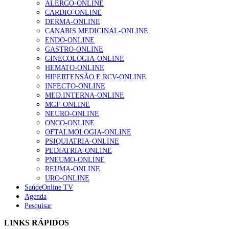
ALERGO-ONLINE
202 visualizações
CARDIO-ONLINE
DERMA-ONLINE
CANABIS MEDICINAL-ONLINE
ENDO-ONLINE
Alguns milhares de utentes podem ficar sem médico de
GASTRO-ONLINE
família com nova regras do registo, alerta associação
GINECOLOGIA-ONLINE
175 visualizações
HEMATO-ONLINE
HIPERTENSÃO E RCV-ONLINE
INFECTO-ONLINE
MED.INTERNA-ONLINE
Quase quatro em cada dez doentes com enfarte
MGF-ONLINE
apresentavam níveis elevados de Lp(a), revela estudo
NEURO-ONLINE
86 visualizações
ONCO-ONLINE
OFTALMOLOGIA-ONLINE
PSIQUIATRIA-ONLINE
PEDIATRIA-ONLINE
“Os programas de rastreio do cancro do pulmão são
PNEUMO-ONLINE
custo-efetivos e representam um investimento
REUMA-ONLINE
sustentável para os sistemas de saúde”
URO-ONLINE
66 visualizações
SaúdeOnline TV
Agenda
Pesquisar
Trodelvy aprovado para primeira linha no cancro da
LINKS RÁPIDOS
mama triplo negativo metastático em doentes não