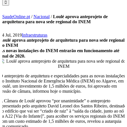
SaudeOnline.pt
/
Nacional
/
Loulé aprova anteprojeto de
arquitetura para nova sede regional do INEM
24 Jul, 2019
Infraestruturas
Loulé aprova anteprojeto de arquitetura para nova sede regional
do INEM
As novas instalações do INEM entrarão em funcionamento até
final de 2020.
O anteprojeto de arquitetura e especialidades para as novas instalações
do Instituto Nacional de Emergência Médica (INEM) no Algarve, em
Loulé, um investimento de 1,5 milhões de euros, foi aprovado em
sessão de câmara, informou hoje o município.
A Câmara de Loulé aprovou “por unanimidade” o anteprojeto
apresentado pelo arquiteto David Leonel dos Santos Ribeiro, destinado
ao edifício que vai ser “criado de raiz” à “saída da cidade, junto ao nó
da A22 [Via do Infante]”, para acolher os serviços regionais do INEM,
com um custo estimado de 1,5 milhões de euros, revelou a autarquia
em comunicado.