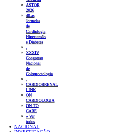
ASTOR
2026
40.as
Jornadas
de
Cardiologia,
Hipertensão
e Diabetes
.
XXXIV
Congresso
Nacional
de
Coloproctologia
.
CARDIORRENAL
LINK
ON
CARDIOLOGIA
ON TO
CARE
» Ver
todos
NACIONAL
INVESTIGAÇÃO