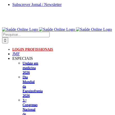
Skip
Subscrever Jornal / Newsletter
to
content
Pesquisar
LOGIN PROFISSIONAIS
JMF
ESPECIAIS
Update em
medicina
2026
Dia
Mundial
da
Esquizofrenia
2026
3.ᵒ
Congresso
Nacional
de