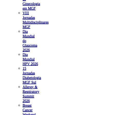
Ginecologia
em MGF
VIII
Jornadas
Multidisciplinares
MGF
Dia
Mundial
do
Glaucoma
2026
Dia
Mundial
HPV 2026
15
Jornadas
Diabetologia
MGF Sul
Allergy &
Respiratory
Summit
2026
Breast
Cancer
Weekend