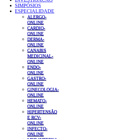
SIMPÓSIOS
ESPECIALIDADE
ALERGO-
ONLINE
CARDIO-
ONLINE
DERMA-
ONLINE
CANABIS
MEDICINAL-
ONLINE
ENDO-
ONLINE
GASTRO-
ONLINE
GINECOLOGIA-
ONLINE
HEMATO-
ONLINE
HIPERTENSÃO
E RCV-
ONLINE
INFECTO-
ONLINE