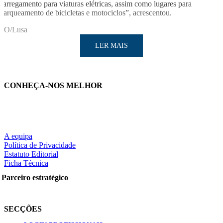
carregamento para viaturas elétricas, assim como lugares para
parqueamento de bicicletas e motociclos”, acrescentou.
SO/Lusa
LER MAIS
CONHEÇA-NOS MELHOR
LER MAIS
A equipa
Política de Privacidade
Estatuto Editorial
Ficha Técnica
Partilhe nas redes sociais:
Parceiro estratégico
SECÇÕES
Pesquisar