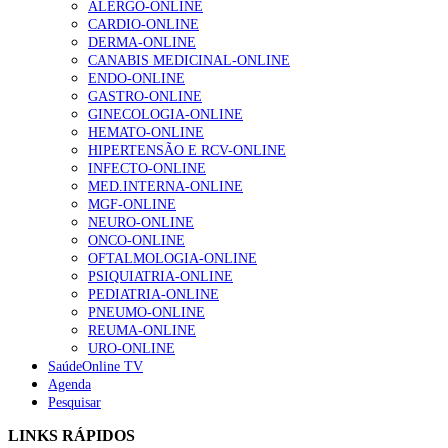
ALERGO-ONLINE
202 visualizações
CARDIO-ONLINE
DERMA-ONLINE
CANABIS MEDICINAL-ONLINE
ENDO-ONLINE
Alguns milhares de utentes podem ficar sem médico de
GASTRO-ONLINE
família com nova regras do registo, alerta associação
GINECOLOGIA-ONLINE
155 visualizações
HEMATO-ONLINE
HIPERTENSÃO E RCV-ONLINE
INFECTO-ONLINE
MED.INTERNA-ONLINE
1.º Episódio do Podcast “Frequência Cardio – Sintoniza
MGF-ONLINE
te na Insuficiência Cardíaca” da Bayer
NEURO-ONLINE
99 visualizações
ONCO-ONLINE
OFTALMOLOGIA-ONLINE
PSIQUIATRIA-ONLINE
PEDIATRIA-ONLINE
“Os programas de rastreio do cancro do pulmão são
PNEUMO-ONLINE
custo-efetivos e representam um investimento
REUMA-ONLINE
sustentável para os sistemas de saúde”
URO-ONLINE
88 visualizações
SaúdeOnline TV
Agenda
Pesquisar
Quase quatro em cada dez doentes com enfarte
LINKS RÁPIDOS
apresentavam níveis elevados de Lp(a), revela estudo