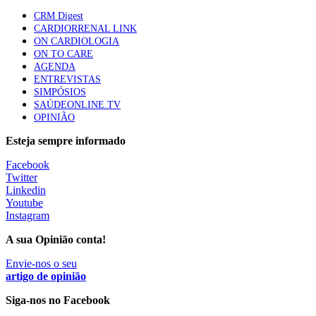
86 visualizações
CRM Digest
CARDIORRENAL LINK
ON CARDIOLOGIA
ON TO CARE
Trodelvy aprovado para primeira linha no cancro da
AGENDA
mama triplo negativo metastático em doentes não
ENTREVISTAS
elegíveis para inibidores PD-(L)1
SIMPÓSIOS
61 visualizações
SAÚDEONLINE.TV
OPINIÃO
MAIS NOTÍCIAS
Esteja sempre informado
Facebook
Twitter
Quase 11.900 jovens recorreram aos cheques psicólogo e
Linkedin
nutricionista no primeiro mês
Youtube
7 Ago, 2026
|
0 Comments
Instagram
A sua Opinião conta!
ULS de Coimbra estreia cirurgia endoscópica do ouvido com
Envie-nos o seu
apoio robótico em Portugal
artigo de opinião
7 Ago, 2026
|
0 Comments
Siga-nos no Facebook