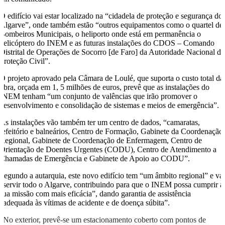
O edifício vai estar localizado na “cidadela de proteção e segurança do
Algarve”, onde também estão “outros equipamentos como o quartel de
Bombeiros Municipais, o heliporto onde está em permanência o
helicóptero do INEM e as futuras instalações do CDOS – Comando
Distrital de Operações de Socorro [de Faro] da Autoridade Nacional da
Proteção Civil”.
O projeto aprovado pela Câmara de Loulé, que suporta o custo total da
obra, orçada em 1, 5 milhões de euros, prevê que as instalações do
INEM tenham “um conjunto de valências que irão promover o
desenvolvimento e consolidação de sistemas e meios de emergência”.
As instalações vão também ter um centro de dados, “camaratas,
refeitório e balneários, Centro de Formação, Gabinete da Coordenação
Regional, Gabinete de Coordenação de Enfermagem, Centro de
Orientação de Doentes Urgentes (CODU), Centro de Atendimento a
Chamadas de Emergência e Gabinete de Apoio ao CODU”.
Segundo a autarquia, este novo edifício tem “um âmbito regional” e va
“servir todo o Algarve, contribuindo para que o INEM possa cumprir a
sua missão com mais eficácia”, dando garantia de assistência
“adequada às vítimas de acidente e de doença súbita”.
“No exterior, prevê-se um estacionamento coberto com pontos de