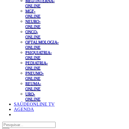
MED.INTERNA-
ONLINE
MGF-
ONLINE
NEURO-
ONLINE
ONCO-
ONLINE
OFTALMOLOGIA-
ONLINE
PSIQUIATRIA-
ONLINE
PEDIATRIA-
ONLINE
PNEUMO-
ONLINE
REUMA-
ONLINE
URO-
ONLINE
SAÚDEONLINE TV
AGENDA
Pesquisar