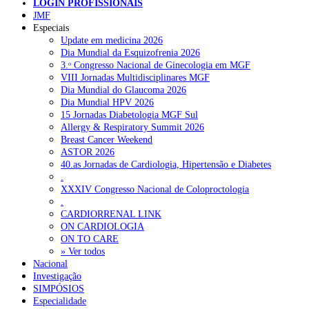
LOGIN PROFISSIONAIS
JMF
NOTÍCIAS RECENTES
Especiais
Update em medicina 2026
Dia Mundial da Esquizofrenia 2026
Quase 11.900 jovens recorreram aos cheques psicólogo e
3.ᵒ Congresso Nacional de Ginecologia em MGF
nutricionista no primeiro mês
7 de Agosto, 2026
VIII Jornadas Multidisciplinares MGF
Dia Mundial do Glaucoma 2026
ULS de Coimbra estreia cirurgia endoscópica do ouvido com
Dia Mundial HPV 2026
apoio robótico em Portugal
7 de Agosto, 2026
15 Jornadas Diabetologia MGF Sul
Allergy & Respiratory Summit 2026
Enfermeiros exigem esclarecimentos sobre eventual gestão
Breast Cancer Weekend
privada da ULS do Algarve
7 de Agosto, 2026
ASTOR 2026
40.as Jornadas de Cardiologia, Hipertensão e Diabetes
Ordem dos Médicos alerta para riscos no novo sistema de acesso
.
a consultas e cirurgias
7 de Agosto, 2026
XXXIV Congresso Nacional de Coloproctologia
.
Portugal está a formar os médicos de que precisa?
6 de Agosto,
CARDIORRENAL LINK
2026
ON CARDIOLOGIA
ON TO CARE
» Ver todos
NOTÍCIAS MAIS LIDAS
Nacional
Investigação
SIMPÓSIOS
Enfermagem Forense. “Da urgência ao tribunal, cada
Especialidade
gesto conta e cada profissional faz a diferença”