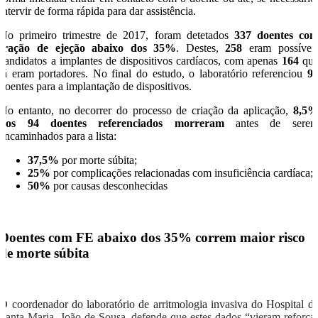
intervir de forma rápida para dar assistência.
No primeiro trimestre de 2017, foram detetados
337 doentes co
fração de ejeção abaixo dos 35%
. Destes,
258
eram possívei
candidatos a implantes de dispositivos cardíacos, com apenas
164
qu
já eram portadores. No final do estudo, o laboratório referenciou
9
doentes para a implantação de dispositivos.
No entanto, no decorrer do processo de criação da aplicação,
8,5
dos 94 doentes referenciados morreram
antes de sere
encaminhados para a lista:
37,5%
por morte súbita;
25%
por complicações relacionadas com insuficiência cardíaca;
50%
por causas desconhecidas
Doentes com FE abaixo dos 35% correm maior risco
de morte súbita
O coordenador do laboratório de arritmologia invasiva do Hospital d
Santa Maria, João de Sousa, defende que estes dados “vieram reforça