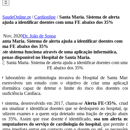
SaudeOnline.pt
/
Cardionline
/
Santa Maria. Sistema de alerta
ajuda a identificar doentes com uma FE abaixo dos 35%
4 Nov, 2020
Dr. João de Sousa
Santa Maria. Sistema de alerta ajuda a identificar doentes com
uma FE abaixo dos 35%
Este sistema funciona através de uma aplicação informática,
apenas disponível no Hospital de Santa Maria.
O laboratório de arritmologia invasiva do Hospital de Santa Mari
desenvolveu um estudo com o objetivo de criar uma aplicaçã
informática capaz de detetar o limite do risco dos doentes co
Insuficiência Cardíaca.
O sistema, desenvolvido em 2017, chama-se
Alerta FE<35%
, criad
para sinalizar e identificar doentes que se desloquem ao hospital, qu
realizem exames e a quem seja detetado uma fração de ejeção abaix
dos 35%. Assim que esse doente é identificado,
soa um alerta no
computadores do serviço de cardiologia do hospital
, que permite d
forma imediata entrar em contacto com o doente ou até, se necessário