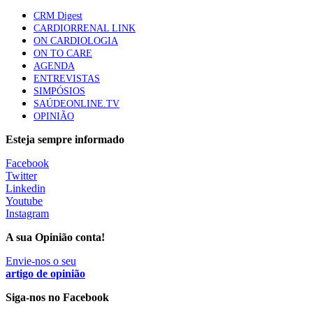
86 visualizações
CRM Digest
CARDIORRENAL LINK
ON CARDIOLOGIA
ON TO CARE
Trodelvy aprovado para primeira linha no cancro da
AGENDA
mama triplo negativo metastático em doentes não
ENTREVISTAS
elegíveis para inibidores PD-(L)1
SIMPÓSIOS
61 visualizações
SAÚDEONLINE.TV
OPINIÃO
MAIS NOTÍCIAS
Esteja sempre informado
Facebook
Twitter
Quase 11.900 jovens recorreram aos cheques psicólogo e
Linkedin
nutricionista no primeiro mês
Youtube
7 Ago, 2026
|
0 Comments
Instagram
A sua Opinião conta!
ULS de Coimbra estreia cirurgia endoscópica do ouvido com
Envie-nos o seu
apoio robótico em Portugal
artigo de opinião
7 Ago, 2026
|
0 Comments
Siga-nos no Facebook