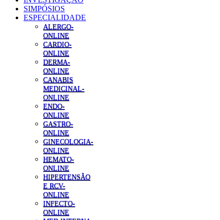
SIMPÓSIOS
ESPECIALIDADE
ALERGO-
ONLINE
CARDIO-
ONLINE
DERMA-
ONLINE
CANABIS
MEDICINAL-
ONLINE
ENDO-
ONLINE
GASTRO-
ONLINE
GINECOLOGIA-
ONLINE
HEMATO-
ONLINE
HIPERTENSÃO
E RCV-
ONLINE
INFECTO-
ONLINE