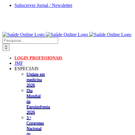
Skip
Subscrever Jornal / Newsletter
to
content
Pesquisar
LOGIN PROFISSIONAIS
JMF
ESPECIAIS
Update em
medicina
2026
Dia
Mundial
da
Esquizofrenia
2026
3.ᵒ
Congresso
Nacional
de