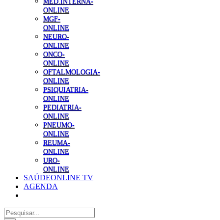
MED.INTERNA-
ONLINE
MGF-
ONLINE
NEURO-
ONLINE
ONCO-
ONLINE
OFTALMOLOGIA-
ONLINE
PSIQUIATRIA-
ONLINE
PEDIATRIA-
ONLINE
PNEUMO-
ONLINE
REUMA-
ONLINE
URO-
ONLINE
SAÚDEONLINE TV
AGENDA
Pesquisar