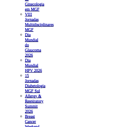
Ginecologia
em MGF
VIII
Jornadas
Multidisciplinares
MGF
Dia
Mundial
do
Glaucoma
2026
Dia
Mundial
HPV 2026
15
Jornadas
Diabetologia
MGF Sul
Allergy &
Respiratory
Summit
2026
Breast
Cancer
Weekend