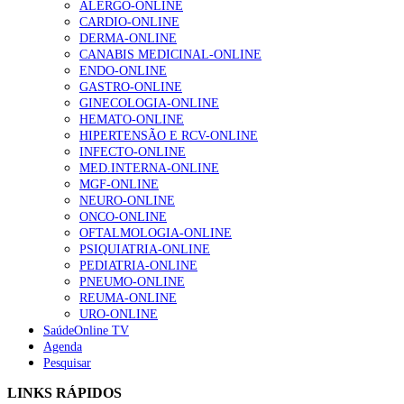
ALERGO-ONLINE
202 visualizações
CARDIO-ONLINE
DERMA-ONLINE
CANABIS MEDICINAL-ONLINE
ENDO-ONLINE
Alguns milhares de utentes podem ficar sem médico de
GASTRO-ONLINE
família com nova regras do registo, alerta associação
GINECOLOGIA-ONLINE
155 visualizações
HEMATO-ONLINE
HIPERTENSÃO E RCV-ONLINE
INFECTO-ONLINE
MED.INTERNA-ONLINE
1.º Episódio do Podcast “Frequência Cardio – Sintoniza
MGF-ONLINE
te na Insuficiência Cardíaca” da Bayer
NEURO-ONLINE
99 visualizações
ONCO-ONLINE
OFTALMOLOGIA-ONLINE
PSIQUIATRIA-ONLINE
PEDIATRIA-ONLINE
“Os programas de rastreio do cancro do pulmão são
PNEUMO-ONLINE
custo-efetivos e representam um investimento
REUMA-ONLINE
sustentável para os sistemas de saúde”
URO-ONLINE
88 visualizações
SaúdeOnline TV
Agenda
Pesquisar
Quase quatro em cada dez doentes com enfarte
LINKS RÁPIDOS
apresentavam níveis elevados de Lp(a), revela estudo