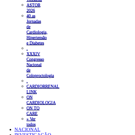
ASTOR
2026
40.as
Jornadas
de
Cardiologia,
Hipertensão
e Diabetes
.
XXXIV
Congresso
Nacional
de
Coloproctologia
.
CARDIORRENAL
LINK
ON
CARDIOLOGIA
ON TO
CARE
» Ver
todos
NACIONAL
INVESTIGAÇÃO