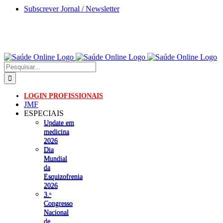
Skip
Subscrever Jornal / Newsletter
to
content
Pesquisar
LOGIN PROFISSIONAIS
JMF
ESPECIAIS
Update em
medicina
2026
Dia
Mundial
da
Esquizofrenia
2026
3.ᵒ
Congresso
Nacional
de