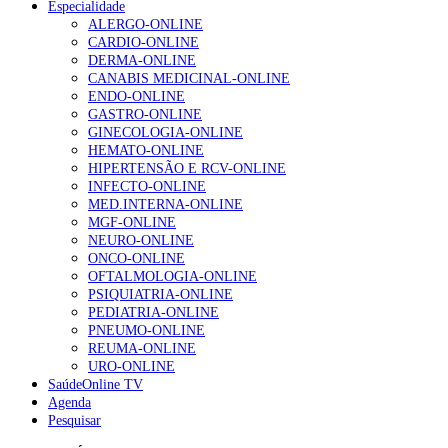
Especialidade
ALERGO-ONLINE
CARDIO-ONLINE
NOTÍCIAS MAIS LIDAS
DERMA-ONLINE
CANABIS MEDICINAL-ONLINE
Enfermagem Forense. “Da urgência ao tribunal, cada
ENDO-ONLINE
gesto conta e cada profissional faz a diferença”
GASTRO-ONLINE
202 visualizações
GINECOLOGIA-ONLINE
HEMATO-ONLINE
HIPERTENSÃO E RCV-ONLINE
INFECTO-ONLINE
Alguns milhares de utentes podem ficar sem médico de
MED.INTERNA-ONLINE
família com nova regras do registo, alerta associação
MGF-ONLINE
155 visualizações
NEURO-ONLINE
ONCO-ONLINE
OFTALMOLOGIA-ONLINE
PSIQUIATRIA-ONLINE
PEDIATRIA-ONLINE
1.º Episódio do Podcast “Frequência Cardio – Sintoniza
PNEUMO-ONLINE
te na Insuficiência Cardíaca” da Bayer
REUMA-ONLINE
99 visualizações
URO-ONLINE
SaúdeOnline TV
Agenda
Pesquisar
“Os programas de rastreio do cancro do pulmão são
custo-efetivos e representam um investimento