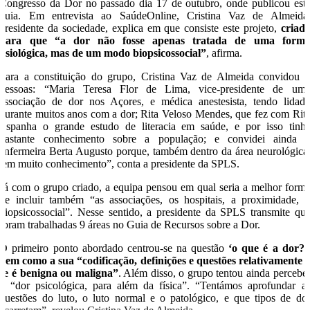
Congresso da Dor no passado dia 17 de outubro, onde publicou est
guia. Em entrevista ao SaúdeOnline, Cristina Vaz de Almeida
presidente da sociedade, explica em que consiste este projeto,
criad
para que “a dor não fosse apenas tratada de uma form
fisiológica, mas de um modo biopsicossocial”
, afirma.
Para a constituição do grupo, Cristina Vaz de Almeida convidou 
pessoas: “Maria Teresa Flor de Lima, vice-presidente de um
associação de dor nos Açores, e médica anestesista, tendo lidad
durante muitos anos com a dor; Rita Veloso Mendes, que fez com Rit
Espanha o grande estudo de literacia em saúde, e por isso tinh
bastante conhecimento sobre a população; e convidei ainda 
enfermeira Berta Augusto porque, também dentro da área neurológica
tem muito conhecimento”, conta a presidente da SPLS.
Já com o grupo criado, a equipa pensou em qual seria a melhor form
de incluir também “as associações, os hospitais, a proximidade, 
biopsicossocial”. Nesse sentido, a presidente da SPLS transmite qu
foram trabalhadas 9 áreas no Guia de Recursos sobre a Dor.
O primeiro ponto abordado centrou-se na questão
‘o que é a dor?’
bem como a sua “codificação, definições e questões relativamente 
se é benigna ou maligna”
. Além disso, o grupo tentou ainda percebe
a “dor psicológica, para além da física”. “Tentámos aprofundar a
questões do luto, o luto normal e o patológico, e que tipos de do