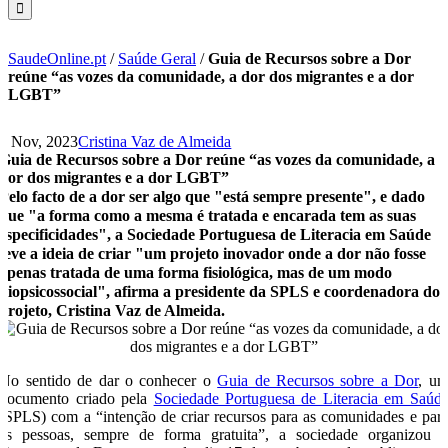
SaudeOnline.pt
/
Saúde Geral
/
Guia de Recursos sobre a Dor
reúne “as vozes da comunidade, a dor dos migrantes e a dor
LGBT”
1 Nov, 2023
Cristina Vaz de Almeida
Guia de Recursos sobre a Dor reúne “as vozes da comunidade, a
dor dos migrantes e a dor LGBT”
Pelo facto de a dor ser algo que "está sempre presente", e dado
que "a forma como a mesma é tratada e encarada tem as suas
especificidades", a Sociedade Portuguesa de Literacia em Saúde
teve a ideia de criar "um projeto inovador onde a dor não fosse
apenas tratada de uma forma fisiológica, mas de um modo
biopsicossocial", afirma a presidente da SPLS e coordenadora do
projeto, Cristina Vaz de Almeida.
No sentido de dar o conhecer o
Guia de Recursos sobre a Dor
, u
documento criado pela
Sociedade Portuguesa de Literacia em Saúd
(SPLS) com a “intenção de criar recursos para as comunidades e par
as pessoas, sempre de forma gratuita”, a sociedade organizou 