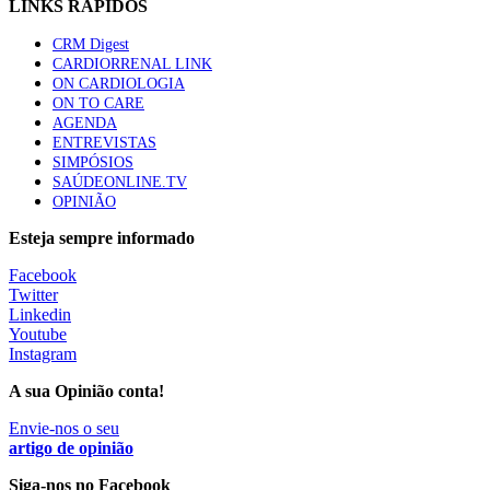
LINKS RÁPIDOS
sustentável para os sistemas de saúde”
88 visualizações
CRM Digest
CARDIORRENAL LINK
ON CARDIOLOGIA
Quase quatro em cada dez doentes com enfarte
ON TO CARE
apresentavam níveis elevados de Lp(a), revela estudo
AGENDA
86 visualizações
ENTREVISTAS
SIMPÓSIOS
SAÚDEONLINE.TV
OPINIÃO
Trodelvy aprovado para primeira linha no cancro da
Esteja sempre informado
mama triplo negativo metastático em doentes não
elegíveis para inibidores PD-(L)1
Facebook
61 visualizações
Twitter
Linkedin
MAIS NOTÍCIAS
Youtube
Instagram
A sua Opinião conta!
Quase 11.900 jovens recorreram aos cheques psicólogo e
nutricionista no primeiro mês
Envie-nos o seu
artigo de opinião
7 Ago, 2026
|
0 Comments
Siga-nos no Facebook