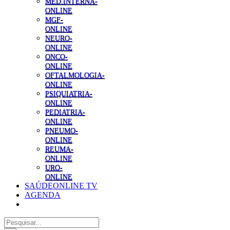
MED.INTERNA-
ONLINE
MGF-
ONLINE
NEURO-
ONLINE
ONCO-
ONLINE
OFTALMOLOGIA-
ONLINE
PSIQUIATRIA-
ONLINE
PEDIATRIA-
ONLINE
PNEUMO-
ONLINE
REUMA-
ONLINE
URO-
ONLINE
SAÚDEONLINE TV
AGENDA
Pesquisar