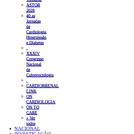
ASTOR
2026
40.as
Jornadas
de
Cardiologia,
Hipertensão
e Diabetes
.
XXXIV
Congresso
Nacional
de
Coloproctologia
.
CARDIORRENAL
LINK
ON
CARDIOLOGIA
ON TO
CARE
» Ver
todos
NACIONAL
INVESTIGAÇÃO