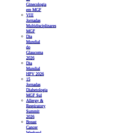
Ginecologia
em MGF
VIII
Jornadas
Multidisciplinares
MGF
Dia
Mundial
do
Glaucoma
2026
Dia
Mundial
HPV 2026
15
Jornadas
Diabetologia
MGF Sul
Allergy &
Respiratory
Summit
2026
Breast
Cancer
Weekend