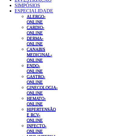
SIMPÓSIOS
ESPECIALIDADE
ALERGO-
ONLINE
CARDIO-
ONLINE
DERMA-
ONLINE
CANABIS
MEDICINAL-
ONLINE
ENDO-
ONLINE
GASTRO-
ONLINE
GINECOLOGIA-
ONLINE
HEMATO-
ONLINE
HIPERTENSÃO
E RCV-
ONLINE
INFECTO-
ONLINE