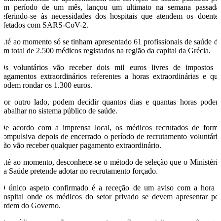
um período de um mês, lançou um ultimato na semana passada
referindo-se às necessidades dos hospitais que atendem os doente
afetados com SARS-CoV-2.
Até ao momento só se tinham apresentado 61 profissionais de saúde d
um total de 2.500 médicos registados na região da capital da Grécia.
Os voluntários vão receber dois mil euros livres de impostos 
pagamentos extraordinários referentes a horas extraordinárias e qu
podem rondar os 1.300 euros.
Por outro lado, podem decidir quantos dias e quantas horas pode
trabalhar no sistema público de saúde.
De acordo com a imprensa local, os médicos recrutados de form
compulsiva depois de encerrado o período de recrutamento voluntári
não vão receber qualquer pagamento extraordinário.
Até ao momento, desconhece-se o método de seleção que o Ministéri
da Saúde pretende adotar no recrutamento forçado.
O único aspeto confirmado é a receção de um aviso com a hora 
hospital onde os médicos do setor privado se devem apresentar po
ordem do Governo.