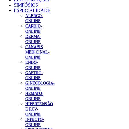
SIMPÓSIOS
ESPECIALIDADE
ALERGO-
ONLINE
CARDIO-
ONLINE
DERMA-
ONLINE
CANABIS
MEDICINAL-
ONLINE
ENDO-
ONLINE
GASTRO-
ONLINE
GINECOLOGIA-
ONLINE
HEMATO-
ONLINE
HIPERTENSÃO
E RCV-
ONLINE
INFECTO-
ONLINE