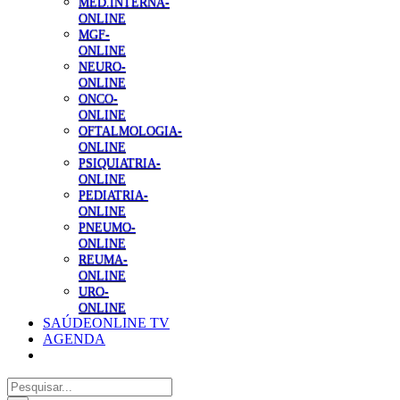
MED.INTERNA-
ONLINE
MGF-
ONLINE
NEURO-
ONLINE
ONCO-
ONLINE
OFTALMOLOGIA-
ONLINE
PSIQUIATRIA-
ONLINE
PEDIATRIA-
ONLINE
PNEUMO-
ONLINE
REUMA-
ONLINE
URO-
ONLINE
SAÚDEONLINE TV
AGENDA
Pesquisar