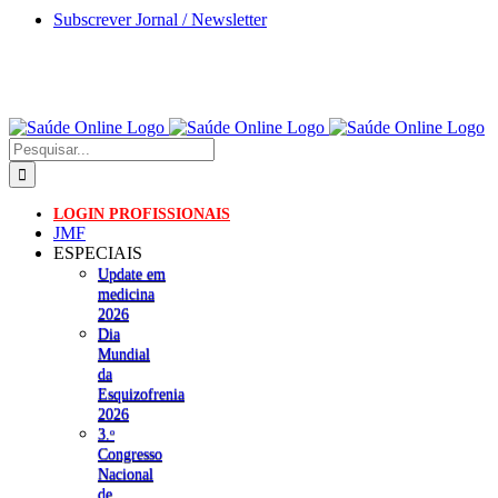
Skip
Subscrever Jornal / Newsletter
to
content
Pesquisar
LOGIN PROFISSIONAIS
JMF
ESPECIAIS
Update em
medicina
2026
Dia
Mundial
da
Esquizofrenia
2026
3.ᵒ
Congresso
Nacional
de