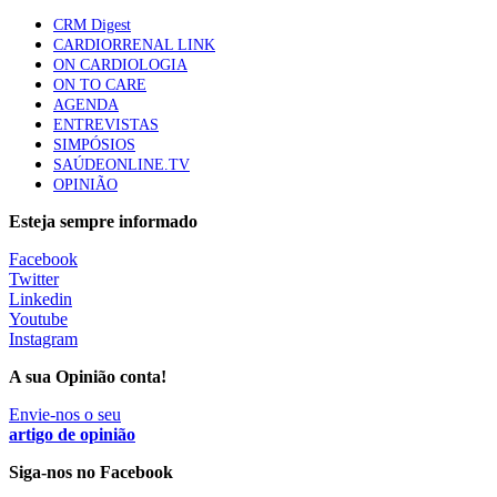
61 visualizações
CRM Digest
CARDIORRENAL LINK
ON CARDIOLOGIA
Especialistas defendem mais potássio na alimentação
ON TO CARE
para ajudar a controlar a hipertensão
AGENDA
57 visualizações
ENTREVISTAS
SIMPÓSIOS
SAÚDEONLINE.TV
OPINIÃO
MAIS NOTÍCIAS
Esteja sempre informado
Facebook
Sindicato diz que nova carreira de médicos dentistas reforça
Twitter
estabilidade no SNS
Linkedin
6 Ago, 2026
|
0 Comments
Youtube
Instagram
A sua Opinião conta!
Mais de 400 utentes beneficiaram de comparticipação reforçada
para tratamentos de infertilidade na Madeira
Envie-nos o seu
artigo de opinião
6 Ago, 2026
|
0 Comments
Siga-nos no Facebook