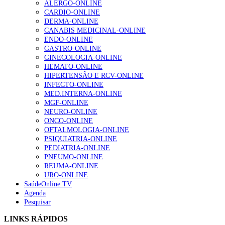
ALERGO-ONLINE
CARDIO-ONLINE
DERMA-ONLINE
CANABIS MEDICINAL-ONLINE
Alguns milhares de utentes podem ficar sem médico de
ENDO-ONLINE
família com nova regras do registo, alerta associação
GASTRO-ONLINE
175 visualizações
GINECOLOGIA-ONLINE
HEMATO-ONLINE
HIPERTENSÃO E RCV-ONLINE
INFECTO-ONLINE
Quase quatro em cada dez doentes com enfarte
MED.INTERNA-ONLINE
apresentavam níveis elevados de Lp(a), revela estudo
MGF-ONLINE
86 visualizações
NEURO-ONLINE
ONCO-ONLINE
OFTALMOLOGIA-ONLINE
PSIQUIATRIA-ONLINE
PEDIATRIA-ONLINE
“Os programas de rastreio do cancro do pulmão são
PNEUMO-ONLINE
custo-efetivos e representam um investimento
REUMA-ONLINE
sustentável para os sistemas de saúde”
URO-ONLINE
66 visualizações
SaúdeOnline TV
Agenda
Pesquisar
Trodelvy aprovado para primeira linha no cancro da
mama triplo negativo metastático em doentes não
LINKS RÁPIDOS
elegíveis para inibidores PD-(L)1