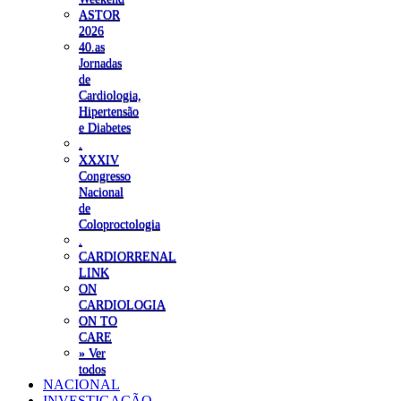
ASTOR
2026
40.as
Jornadas
de
Cardiologia,
Hipertensão
e Diabetes
.
XXXIV
Congresso
Nacional
de
Coloproctologia
.
CARDIORRENAL
LINK
ON
CARDIOLOGIA
ON TO
CARE
» Ver
todos
NACIONAL
INVESTIGAÇÃO