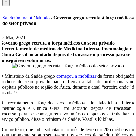
SaudeOnline.pt
/
Mundo
/
Governo grego recruta à força médicos
do setor privado
22 Mar, 2021
Governo grego recruta à força médicos do setor privado
O recrutamento de médicos de Medicina Interna, Pneumologia e
Clínica Geral foi adotado depois de fracassar o processo para se
conseguirem voluntários.
O Ministério da Saúde grego
começou a mobilizar
de forma obrigatóri
médicos do setor privado para enfrentar a falta de profissionais no
hospitais públicos na região de Ática, durante a atual “terceira onda” d
covid-19.
O recrutamento forçado dos médicos de Medicina Interna
Pneumologia e Clínica Geral foi adotado depois de fracassar 
processo para se conseguirem voluntários dispostos a trabalhar n
serviço público, disse o ministro da Saúde, Vassilis Kikilias.
O ministério, que tinha solicitado no mês de fevereiro 206 médicos qu
voluntariamente se apresentassem nos serviços de saúde públicos po