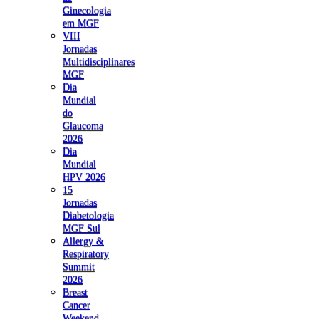
Ginecologia
em MGF
VIII
Jornadas
Multidisciplinares
MGF
Dia
Mundial
do
Glaucoma
2026
Dia
Mundial
HPV 2026
15
Jornadas
Diabetologia
MGF Sul
Allergy &
Respiratory
Summit
2026
Breast
Cancer
Weekend