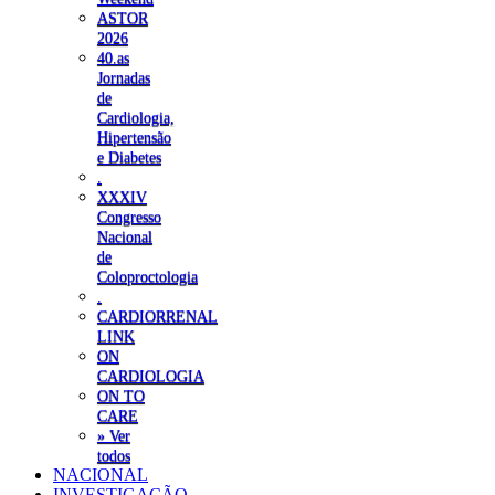
ASTOR
2026
40.as
Jornadas
de
Cardiologia,
Hipertensão
e Diabetes
.
XXXIV
Congresso
Nacional
de
Coloproctologia
.
CARDIORRENAL
LINK
ON
CARDIOLOGIA
ON TO
CARE
» Ver
todos
NACIONAL
INVESTIGAÇÃO