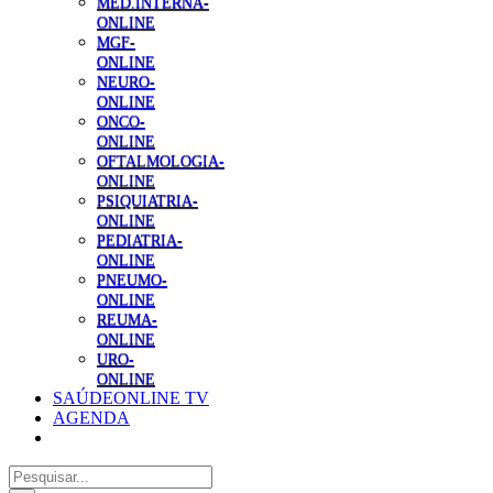
MED.INTERNA-
ONLINE
MGF-
ONLINE
NEURO-
ONLINE
ONCO-
ONLINE
OFTALMOLOGIA-
ONLINE
PSIQUIATRIA-
ONLINE
PEDIATRIA-
ONLINE
PNEUMO-
ONLINE
REUMA-
ONLINE
URO-
ONLINE
SAÚDEONLINE TV
AGENDA
Pesquisar