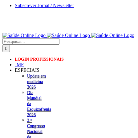
Skip
Subscrever Jornal / Newsletter
to
content
Pesquisar
LOGIN PROFISSIONAIS
JMF
ESPECIAIS
Update em
medicina
2026
Dia
Mundial
da
Esquizofrenia
2026
3.ᵒ
Congresso
Nacional
de