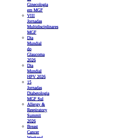
Ginecologia
em MGF
VIII
Jornadas
Multidisciplinares
MGF
Dia
Mundial
do
Glaucoma
2026
Dia
Mundial
HPV 2026
15
Jornadas
Diabetologia
MGF Sul
Allergy &
Respiratory
Summit
2026
Breast
Cancer
Weekend