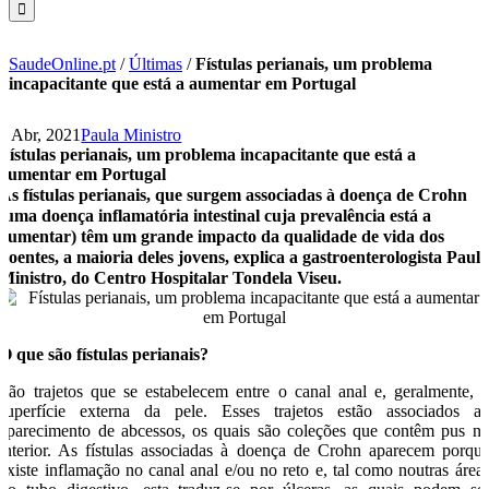
SaudeOnline.pt
/
Últimas
/
Fístulas perianais, um problema
incapacitante que está a aumentar em Portugal
6 Abr, 2021
Paula Ministro
Fístulas perianais, um problema incapacitante que está a
aumentar em Portugal
As fístulas perianais, que surgem associadas à doença de Crohn
(uma doença inflamatória intestinal cuja prevalência está a
aumentar) têm um grande impacto da qualidade de vida dos
doentes, a maioria deles jovens, explica a gastroenterologista Paul
Ministro, do Centro Hospitalar Tondela Viseu.
O que são fístulas perianais?
São trajetos que se estabelecem entre o canal anal e, geralmente, 
superfície externa da pele. Esses trajetos estão associados a
aparecimento de abcessos, os quais são coleções que contêm pus n
interior. As fístulas associadas à doença de Crohn aparecem porqu
existe inflamação no canal anal e/ou no reto e, tal como noutras área