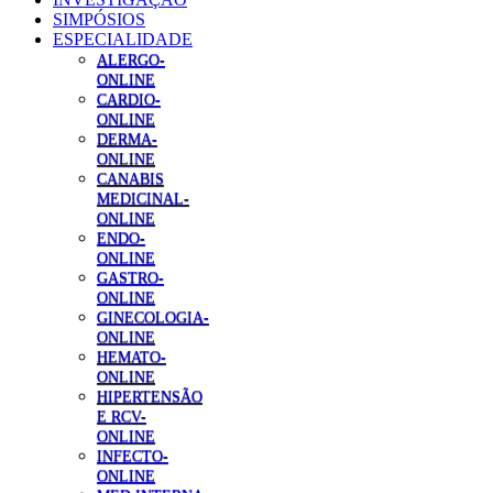
SIMPÓSIOS
ESPECIALIDADE
ALERGO-
ONLINE
CARDIO-
ONLINE
DERMA-
ONLINE
CANABIS
MEDICINAL-
ONLINE
ENDO-
ONLINE
GASTRO-
ONLINE
GINECOLOGIA-
ONLINE
HEMATO-
ONLINE
HIPERTENSÃO
E RCV-
ONLINE
INFECTO-
ONLINE