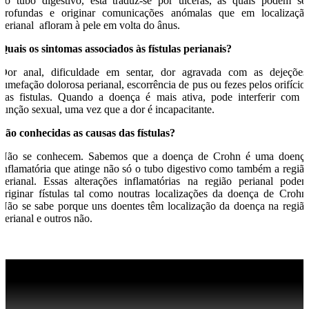
do tubo digestivo, esta traduz-se por úlceras, as quais podem se
profundas e originar comunicações anómalas que em localizaçã
perianal afloram à pele em volta do ânus.
Quais os sintomas associados às fístulas perianais?
Dor anal, dificuldade em sentar, dor agravada com as dejeções
tumefação dolorosa perianal, escorrência de pus ou fezes pelos orifício
das fistulas. Quando a doença é mais ativa, pode interferir com 
função sexual, uma vez que a dor é incapacitante.
São conhecidas as causas das fístulas?
Não se conhecem. Sabemos que a doença de Crohn é uma doenç
inflamatória que atinge não só o tubo digestivo como também a regiã
perianal. Essas alterações inflamatórias na região perianal pode
originar fístulas tal como noutras localizações da doença de Crohn
Não se sabe porque uns doentes têm localização da doença na regiã
perianal e outros não.