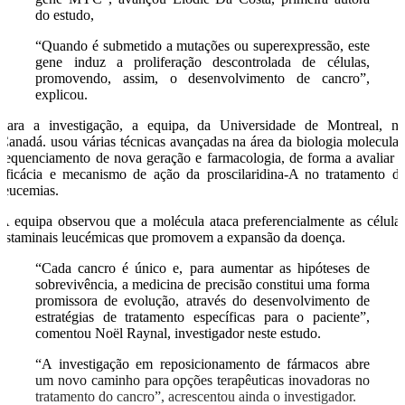
do estudo,
“Quando é submetido a mutações ou superexpressão, este
gene induz a proliferação descontrolada de células,
promovendo, assim, o desenvolvimento de cancro”,
explicou.
Para a investigação, a equipa, da Universidade de Montreal, n
Canadá. usou várias técnicas avançadas na área da biologia molecular
sequenciamento de nova geração e farmacologia, de forma a avaliar 
eficácia e mecanismo de ação da proscilaridina-A no tratamento d
leucemias.
A equipa observou que a molécula ataca preferencialmente as célula
estaminais leucémicas que promovem a expansão da doença.
“Cada cancro é único e, para aumentar as hipóteses de
sobrevivência, a medicina de precisão constitui uma forma
promissora de evolução, através do desenvolvimento de
estratégias de tratamento específicas para o paciente”,
comentou Noël Raynal, investigador neste estudo.
“A investigação em reposicionamento de fármacos abre
um novo caminho para opções terapêuticas inovadoras no
tratamento do cancro”, acrescentou ainda o investigador.