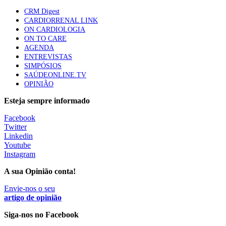
mama triplo negativo metastático em doentes não
CRM Digest
elegíveis para inibidores PD-(L)1
CARDIORRENAL LINK
61 visualizações
ON CARDIOLOGIA
ON TO CARE
AGENDA
Especialistas defendem mais potássio na alimentação
ENTREVISTAS
para ajudar a controlar a hipertensão
SIMPÓSIOS
57 visualizações
SAÚDEONLINE.TV
OPINIÃO
Esteja sempre informado
MAIS NOTÍCIAS
Facebook
Twitter
Linkedin
ULS Alto Alentejo e IPO de Lisboa reforçam cooperação em
Youtube
Oncologia, formação e investigação
Instagram
5 Ago, 2026
|
0 Comments
A sua Opinião conta!
Envie-nos o seu
Estudo aponta potencial da casca de maracujá-roxo no controlo
artigo de opinião
da inflamação da asma
Siga-nos no Facebook
5 Ago, 2026