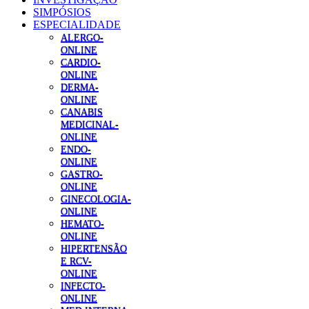
SIMPÓSIOS
ESPECIALIDADE
ALERGO-
ONLINE
CARDIO-
ONLINE
DERMA-
ONLINE
CANABIS
MEDICINAL-
ONLINE
ENDO-
ONLINE
GASTRO-
ONLINE
GINECOLOGIA-
ONLINE
HEMATO-
ONLINE
HIPERTENSÃO
E RCV-
ONLINE
INFECTO-
ONLINE