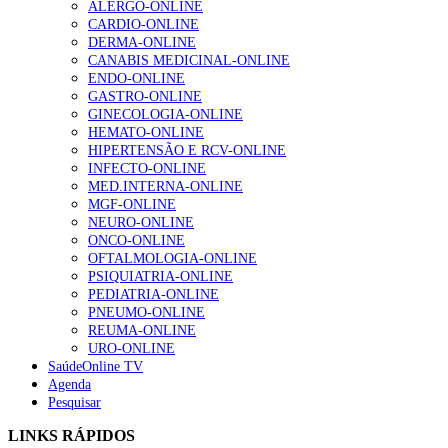
ALERGO-ONLINE
gesto conta e cada profissional faz a diferença”
CARDIO-ONLINE
202 visualizações
DERMA-ONLINE
CANABIS MEDICINAL-ONLINE
ENDO-ONLINE
GASTRO-ONLINE
Alguns milhares de utentes podem ficar sem médico de
GINECOLOGIA-ONLINE
família com nova regras do registo, alerta associação
HEMATO-ONLINE
175 visualizações
HIPERTENSÃO E RCV-ONLINE
INFECTO-ONLINE
MED.INTERNA-ONLINE
MGF-ONLINE
Quase quatro em cada dez doentes com enfarte
NEURO-ONLINE
apresentavam níveis elevados de Lp(a), revela estudo
ONCO-ONLINE
86 visualizações
OFTALMOLOGIA-ONLINE
PSIQUIATRIA-ONLINE
PEDIATRIA-ONLINE
PNEUMO-ONLINE
REUMA-ONLINE
“Os programas de rastreio do cancro do pulmão são
URO-ONLINE
custo-efetivos e representam um investimento
SaúdeOnline TV
sustentável para os sistemas de saúde”
Agenda
66 visualizações
Pesquisar
LINKS RÁPIDOS
Trodelvy aprovado para primeira linha no cancro da