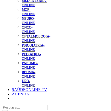
MED.INTERNA-
ONLINE
MGF-
ONLINE
NEURO-
ONLINE
ONCO-
ONLINE
OFTALMOLOGIA-
ONLINE
PSIQUIATRIA-
ONLINE
PEDIATRIA-
ONLINE
PNEUMO-
ONLINE
REUMA-
ONLINE
URO-
ONLINE
SAÚDEONLINE TV
AGENDA
Pesquisar