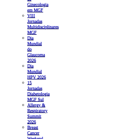
Ginecologia
em MGF
VIII
Jornadas
Multidisciplinares
MGF
Dia
Mundial
do
Glaucoma
2026
Dia
Mundial
HPV 2026
15
Jornadas
Diabetologia
MGF Sul
Allergy &
Respiratory
Summit
2026
Breast
Cancer
Weekend