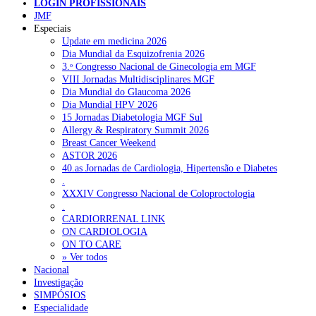
LOGIN PROFISSIONAIS
JMF
Especiais
NOTÍCIAS RECENTES
Update em medicina 2026
Dia Mundial da Esquizofrenia 2026
3.ᵒ Congresso Nacional de Ginecologia em MGF
Sindicato acusa ULS São João de negar direitos de parentalidad
VIII Jornadas Multidisciplinares MGF
aos médicos
6 de Agosto, 2026
Dia Mundial do Glaucoma 2026
Dia Mundial HPV 2026
Sindicato critica exclusão dos técnicos na criação de novo curso
15 Jornadas Diabetologia MGF Sul
de emergência pré-hospitalar
6 de Agosto, 2026
Allergy & Respiratory Summit 2026
Breast Cancer Weekend
Plataforma criada por estudantes apoia famílias após diagnóstico
ASTOR 2026
de demência
5 de Agosto, 2026
40.as Jornadas de Cardiologia, Hipertensão e Diabetes
.
ULS Alto Alentejo e IPO de Lisboa reforçam cooperação em
XXXIV Congresso Nacional de Coloproctologia
Oncologia, formação e investigação
5 de Agosto, 2026
.
CARDIORRENAL LINK
Montenegro defende gestão pública ou privada para garantir
ON CARDIOLOGIA
médicos de família
5 de Agosto, 2026
ON TO CARE
» Ver todos
Nacional
Investigação
NOTÍCIAS MAIS LIDAS
SIMPÓSIOS
Especialidade
Enfermagem Forense. “Da urgência ao tribunal, cada