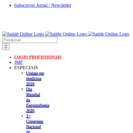
Skip
Subscrever Jornal / Newsletter
to
content
Pesquisar
LOGIN PROFISSIONAIS
JMF
ESPECIAIS
Update em
medicina
2026
Dia
Mundial
da
Esquizofrenia
2026
3.ᵒ
Congresso
Nacional
de