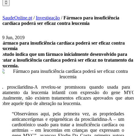
SaudeOnline.pt
/
Investigação
/
Fármaco para insuficiência
cardíaca poderá ser eficaz contra leucemia
19 Jun, 2019
Fármaco para insuficiência cardíaca poderá ser eficaz contra
leucemia
Estudo indica que um fármaco inicialmente desenvolvido para
tratar a insuficiência cardíaca poderá ser eficaz no tratamento da
leucemia.
A proscilaridina-A revelou-se promissora quando usada para 
tratamento da leucemia infantil com expressão do gene MYC
Atualmente, não existem tratamentos eficazes aprovados que atue
sobre aquele tipo de alteração na leucemia.
“Observámos aqui, pela primeira vez, as propriedades
anticancerígenas e epigenéticas da proscilaridina-A – um
cardiotónico usado para tratar a insuficiência cardíaca ou
arritmias – em leucemias em crianças que expressam o
gene MYC”, avançou Elodie Da Costa, primeira autora