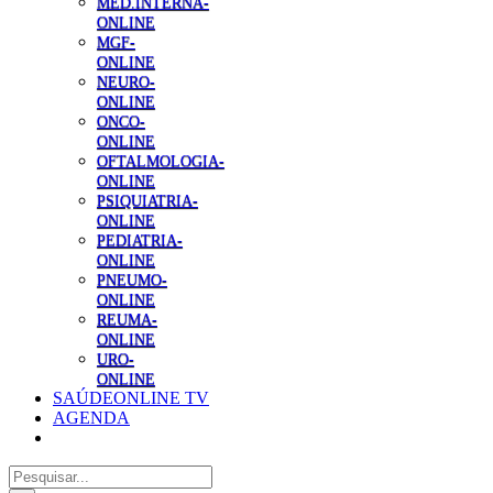
MED.INTERNA-
ONLINE
MGF-
ONLINE
NEURO-
ONLINE
ONCO-
ONLINE
OFTALMOLOGIA-
ONLINE
PSIQUIATRIA-
ONLINE
PEDIATRIA-
ONLINE
PNEUMO-
ONLINE
REUMA-
ONLINE
URO-
ONLINE
SAÚDEONLINE TV
AGENDA
Pesquisar