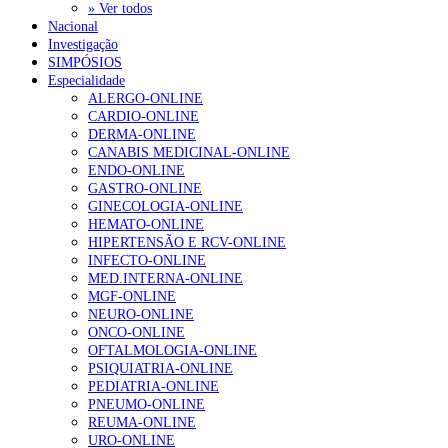
» Ver todos
Nacional
Investigação
SIMPÓSIOS
Especialidade
ALERGO-ONLINE
CARDIO-ONLINE
DERMA-ONLINE
CANABIS MEDICINAL-ONLINE
ENDO-ONLINE
GASTRO-ONLINE
GINECOLOGIA-ONLINE
HEMATO-ONLINE
HIPERTENSÃO E RCV-ONLINE
INFECTO-ONLINE
MED.INTERNA-ONLINE
MGF-ONLINE
NEURO-ONLINE
ONCO-ONLINE
OFTALMOLOGIA-ONLINE
PSIQUIATRIA-ONLINE
PEDIATRIA-ONLINE
PNEUMO-ONLINE
REUMA-ONLINE
URO-ONLINE