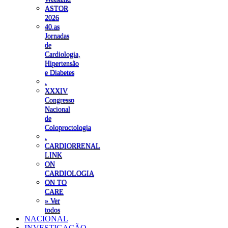
ASTOR
2026
40.as
Jornadas
de
Cardiologia,
Hipertensão
e Diabetes
.
XXXIV
Congresso
Nacional
de
Coloproctologia
.
CARDIORRENAL
LINK
ON
CARDIOLOGIA
ON TO
CARE
» Ver
todos
NACIONAL
INVESTIGAÇÃO