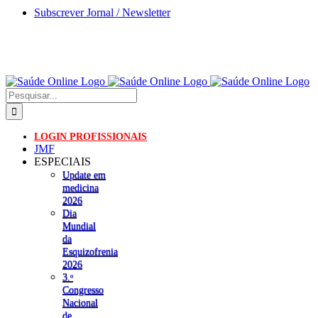
Skip
Subscrever Jornal / Newsletter
to
content
Pesquisar
LOGIN PROFISSIONAIS
JMF
ESPECIAIS
Update em
medicina
2026
Dia
Mundial
da
Esquizofrenia
2026
3.ᵒ
Congresso
Nacional
de