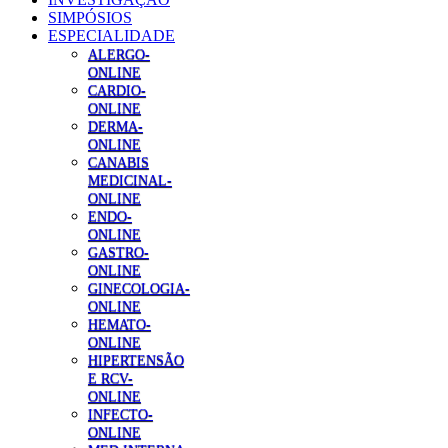
SIMPÓSIOS
ESPECIALIDADE
ALERGO-
ONLINE
CARDIO-
ONLINE
DERMA-
ONLINE
CANABIS
MEDICINAL-
ONLINE
ENDO-
ONLINE
GASTRO-
ONLINE
GINECOLOGIA-
ONLINE
HEMATO-
ONLINE
HIPERTENSÃO
E RCV-
ONLINE
INFECTO-
ONLINE