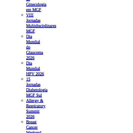
Ginecologia
em MGF
VIII
Jornadas
Multidisciplinares
MGF
Dia
Mundial
do
Glaucoma
2026
Dia
Mundial
HPV 2026
15
Jornadas
Diabetologia
MGF Sul
Allergy &
Respiratory
Summit
2026
Breast
Cancer
Weekend