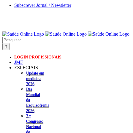
Skip
Subscrever Jornal / Newsletter
to
content
Pesquisar
LOGIN PROFISSIONAIS
JMF
ESPECIAIS
Update em
medicina
2026
Dia
Mundial
da
Esquizofrenia
2026
3.ᵒ
Congresso
Nacional
de