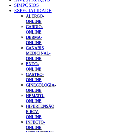
SIMPÓSIOS
ESPECIALIDADE
ALERGO-
ONLINE
CARDIO-
ONLINE
DERMA-
ONLINE
CANABIS
MEDICINAL-
ONLINE
ENDO-
ONLINE
GASTRO-
ONLINE
GINECOLOGIA-
ONLINE
HEMATO-
ONLINE
HIPERTENSÃO
E RCV-
ONLINE
INFECTO-
ONLINE