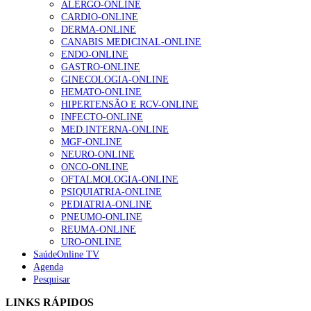
ALERGO-ONLINE
202 visualizações
CARDIO-ONLINE
DERMA-ONLINE
CANABIS MEDICINAL-ONLINE
ENDO-ONLINE
Alguns milhares de utentes podem ficar sem médico de
GASTRO-ONLINE
família com nova regras do registo, alerta associação
GINECOLOGIA-ONLINE
167 visualizações
HEMATO-ONLINE
HIPERTENSÃO E RCV-ONLINE
INFECTO-ONLINE
MED.INTERNA-ONLINE
Quase quatro em cada dez doentes com enfarte
MGF-ONLINE
apresentavam níveis elevados de Lp(a), revela estudo
NEURO-ONLINE
84 visualizações
ONCO-ONLINE
OFTALMOLOGIA-ONLINE
PSIQUIATRIA-ONLINE
PEDIATRIA-ONLINE
Trodelvy aprovado para primeira linha no cancro da
PNEUMO-ONLINE
mama triplo negativo metastático em doentes não
REUMA-ONLINE
elegíveis para inibidores PD-(L)1
URO-ONLINE
58 visualizações
SaúdeOnline TV
Agenda
Pesquisar
1.º Episódio do Podcast “Frequência Cardio – Sintoniza
LINKS RÁPIDOS
te na Insuficiência Cardíaca” da Bayer