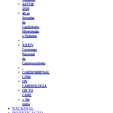
ASTOR
2026
40.as
Jornadas
de
Cardiologia,
Hipertensão
e Diabetes
.
XXXIV
Congresso
Nacional
de
Coloproctologia
.
CARDIORRENAL
LINK
ON
CARDIOLOGIA
ON TO
CARE
» Ver
todos
NACIONAL
INVESTIGAÇÃO