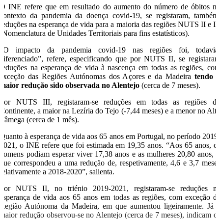
O INE refere que em resultado do aumento do número de óbitos n
contexto da pandemia da doença covid-19, se registaram, também
reduções na esperança de vida para a maioria das regiões NUTS II e II
(Nomenclatura de Unidades Territoriais para fins estatísticos).
“O impacto da pandemia covid-19 nas regiões foi, todavia
diferenciado”, refere, especificando que por NUTS II, se registara
reduções na esperança de vida à nascença em todas as regiões, co
exceção das Regiões Autónomas dos Açores e da Madeira
tendo 
maior redução sido observada no Alentejo
(cerca de 7 meses).
Por NUTS III, registaram-se reduções em todas as regiões d
Continente, a maior na Lezíria do Tejo (-7,44 meses) e a menor no Alt
Tâmega (cerca de 1 mês).
Quanto à esperança de vida aos 65 anos em Portugal, no período 2019
2021, o INE refere que foi estimada em 19,35 anos. “Aos 65 anos, o
homens podiam esperar viver 17,38 anos e as mulheres 20,80 anos, 
que correspondeu a uma redução de, respetivamente, 4,6 e 3,7 mese
relativamente a 2018-2020”, salienta.
Por NUTS II, no triénio 2019-2021, registaram-se reduções n
esperança de vida aos 65 anos em todas as regiões, com exceção d
Região Autónoma da Madeira, em que aumentou ligeiramente. Já 
maior redução observou-se no Alentejo (cerca de 7 meses), indicam o