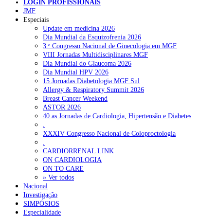
LOGIN PROFISSIONAIS
JMF
NOTÍCIAS RECENTES
Especiais
Update em medicina 2026
Dia Mundial da Esquizofrenia 2026
Plataforma criada por estudantes apoia famílias após diagnóstico
3.ᵒ Congresso Nacional de Ginecologia em MGF
de demência
5 de Agosto, 2026
VIII Jornadas Multidisciplinares MGF
Dia Mundial do Glaucoma 2026
ULS Alto Alentejo e IPO de Lisboa reforçam cooperação em
Dia Mundial HPV 2026
Oncologia, formação e investigação
5 de Agosto, 2026
15 Jornadas Diabetologia MGF Sul
Allergy & Respiratory Summit 2026
Montenegro defende gestão pública ou privada para garantir
Breast Cancer Weekend
médicos de família
5 de Agosto, 2026
ASTOR 2026
40.as Jornadas de Cardiologia, Hipertensão e Diabetes
Governo admite cobrar taxas a utentes que recusem vaga em
.
cuidados continuados
5 de Agosto, 2026
XXXIV Congresso Nacional de Coloproctologia
.
Estudo aponta potencial da casca de maracujá-roxo no controlo
CARDIORRENAL LINK
da inflamação da asma
5 de Agosto, 2026
ON CARDIOLOGIA
ON TO CARE
» Ver todos
NOTÍCIAS MAIS LIDAS
Nacional
Investigação
SIMPÓSIOS
Enfermagem Forense. “Da urgência ao tribunal, cada
Especialidade
gesto conta e cada profissional faz a diferença”