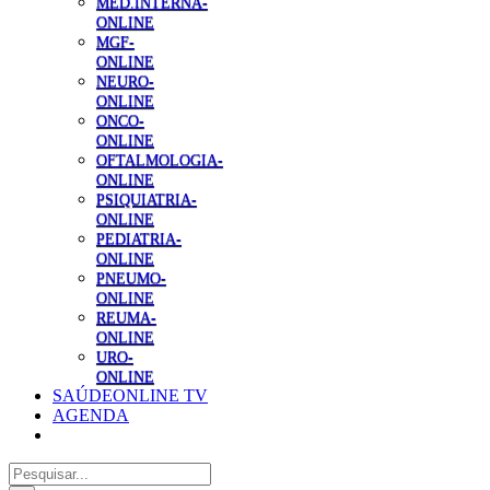
MED.INTERNA-
ONLINE
MGF-
ONLINE
NEURO-
ONLINE
ONCO-
ONLINE
OFTALMOLOGIA-
ONLINE
PSIQUIATRIA-
ONLINE
PEDIATRIA-
ONLINE
PNEUMO-
ONLINE
REUMA-
ONLINE
URO-
ONLINE
SAÚDEONLINE TV
AGENDA
Pesquisar