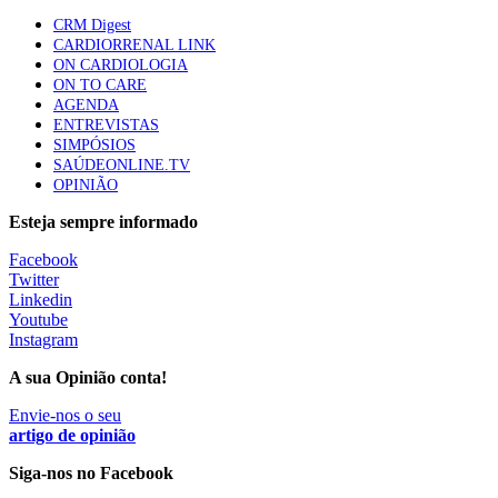
58 visualizações
CRM Digest
CARDIORRENAL LINK
ON CARDIOLOGIA
ON TO CARE
Canábis medicinal e saúde mental
AGENDA
53 visualizações
ENTREVISTAS
SIMPÓSIOS
SAÚDEONLINE.TV
OPINIÃO
MAIS NOTÍCIAS
Esteja sempre informado
Facebook
Twitter
Plataforma criada por estudantes apoia famílias após
Linkedin
diagnóstico de demência
Youtube
5 Ago, 2026
|
0 Comments
Instagram
A sua Opinião conta!
ULS Alto Alentejo e IPO de Lisboa reforçam cooperação em
Envie-nos o seu
Oncologia, formação e investigação
artigo de opinião
5 Ago, 2026
|
0 Comments
Siga-nos no Facebook