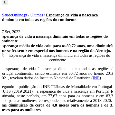
SaudeOnline.pt
/
Últimas
/
Esperança de vida à nascença
diminuiu em todas as regiões do continente
27 Set, 2022
Esperança de vida à nascença diminuiu em todas as regiões do
continente
Esperança média de vida caiu para os 80,72 anos, uma diminuição
que se fez sentir em especial nos homens e na região do Alentejo.
A esperança de vida à nascença diminuiu em todas as regiões d
Portugal continental, sendo estimada em 80,72 anos no triénio 2019
2021, revelam dados do Instituto Nacional de Estatística (
INE
).
Segundo a publicação do INE “Tábuas de Mortalidade em Portugal 
NUTS (2019-2021)”, a esperança de vida à nascença em Portugal fo
estimada, neste período, em 77,67 anos para os homens e em 83,3
anos para as mulheres, correspondendo, relativamente a 2018-2020, 
uma
diminuição de cerca de 4,8 meses para os homens e de 3,
meses para as mulheres
.