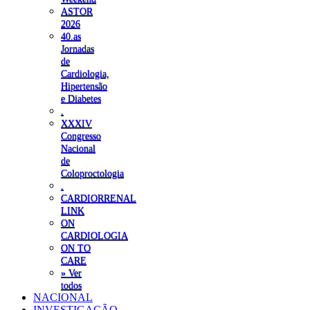
ASTOR
2026
40.as
Jornadas
de
Cardiologia,
Hipertensão
e Diabetes
.
XXXIV
Congresso
Nacional
de
Coloproctologia
.
CARDIORRENAL
LINK
ON
CARDIOLOGIA
ON TO
CARE
» Ver
todos
NACIONAL
INVESTIGAÇÃO