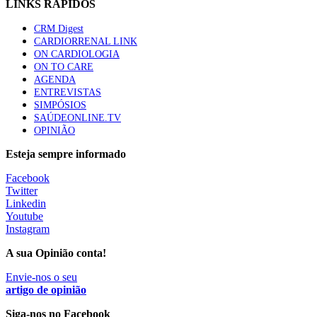
LINKS RÁPIDOS
CRM Digest
Trodelvy aprovado para primeira linha no cancro da
CARDIORRENAL LINK
mama triplo negativo metastático em doentes não
ON CARDIOLOGIA
elegíveis para inibidores PD-(L)1
ON TO CARE
61 visualizações
AGENDA
ENTREVISTAS
SIMPÓSIOS
Especialistas defendem mais potássio na alimentação
SAÚDEONLINE.TV
para ajudar a controlar a hipertensão
OPINIÃO
57 visualizações
Esteja sempre informado
Facebook
MAIS NOTÍCIAS
Twitter
Linkedin
Youtube
Instagram
Sindicato diz que nova carreira de médicos dentistas reforça
estabilidade no SNS
A sua Opinião conta!
6 Ago, 2026
|
0 Comments
Envie-nos o seu
artigo de opinião
Mais de 400 utentes beneficiaram de comparticipação reforçada
Siga-nos no Facebook