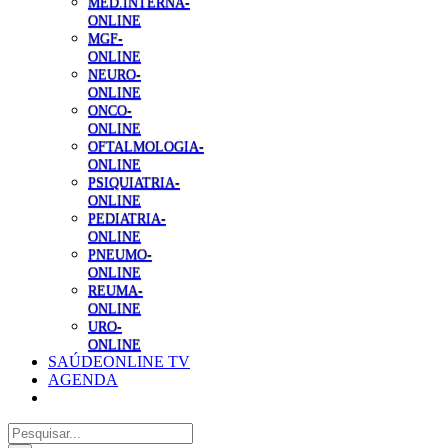
MED.INTERNA-
ONLINE
MGF-
ONLINE
NEURO-
ONLINE
ONCO-
ONLINE
OFTALMOLOGIA-
ONLINE
PSIQUIATRIA-
ONLINE
PEDIATRIA-
ONLINE
PNEUMO-
ONLINE
REUMA-
ONLINE
URO-
ONLINE
SAÚDEONLINE TV
AGENDA
Pesquisar