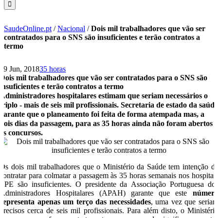
SaudeOnline.pt
/
Nacional
/
Dois mil trabalhadores que vão ser
contratados para o SNS são insuficientes e terão contratos a
termo
29 Jun, 2018
35 horas
Dois mil trabalhadores que vão ser contratados para o SNS são
insuficientes e terão contratos a termo
Administradores hospitalares estimam que seriam necessários o
triplo - mais de seis mil profissionais. Secretaria de estado da saúd
garante que o planeamento foi feita de forma atempada mas, a
dois dias da passagem, para as 35 horas ainda não foram abertos
os concursos.
Os dois mil trabalhadores que o Ministério da Saúde tem intenção d
contratar para colmatar a passagem às 35 horas semanais nos hospitai
EPE são insuficientes. O presidente da Associação Portuguesa do
Administradores Hospitalares (APAH) garante que este
númer
representa apenas um terço das necessidades
, uma vez que seria
precisos cerca de seis mil profissionais. Para além disto, o Ministéri