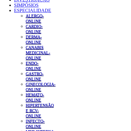
SIMPÓSIOS
ESPECIALIDADE
ALERGO-
ONLINE
CARDIO-
ONLINE
DERMA-
ONLINE
CANABIS
MEDICINAL-
ONLINE
ENDO-
ONLINE
GASTRO-
ONLINE
GINECOLOGIA-
ONLINE
HEMATO-
ONLINE
HIPERTENSÃO
E RCV-
ONLINE
INFECTO-
ONLINE