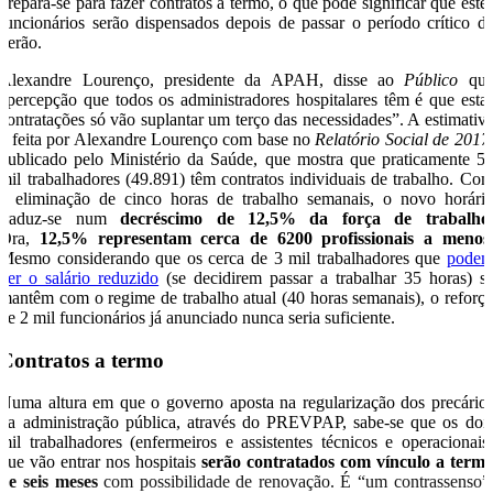
prepara-se para fazer contratos a termo, o que pode significar que este
funcionários serão dispensados depois de passar o período crítico d
verão.
Alexandre Lourenço, presidente da APAH, disse ao
Público
qu
“percepção que todos os administradores hospitalares têm é que esta
contratações só vão suplantar um terço das necessidades”. A estimativ
é feita por Alexandre Lourenço com base no
Relatório Social de 2017
publicado pelo Ministério da Saúde, que mostra que praticamente 5
mil trabalhadores (49.891) têm contratos individuais de trabalho. Co
a eliminação de cinco horas de trabalho semanais, o novo horári
traduz-se num
decréscimo de 12,5% da força de trabalho
Ora,
12,5% representam cerca de 6200 profissionais a menos
Mesmo considerando que os cerca de 3 mil trabalhadores que
pode
ver o salário reduzido
(se decidirem passar a trabalhar 35 horas) s
mantêm com o regime de trabalho atual (40 horas semanais), o reforç
de 2 mil funcionários já anunciado nunca seria suficiente.
Contratos a termo
Numa altura em que o governo aposta na regularização dos precário
da administração pública, através do PREVPAP, sabe-se que os doi
mil trabalhadores (enfermeiros e assistentes técnicos e operacionais
que vão entrar nos hospitais
serão contratados com vínculo a term
de seis meses
com possibilidade de renovação. É “um contrassenso”