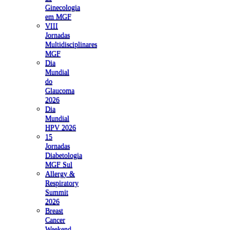
Ginecologia
em MGF
VIII
Jornadas
Multidisciplinares
MGF
Dia
Mundial
do
Glaucoma
2026
Dia
Mundial
HPV 2026
15
Jornadas
Diabetologia
MGF Sul
Allergy &
Respiratory
Summit
2026
Breast
Cancer
Weekend