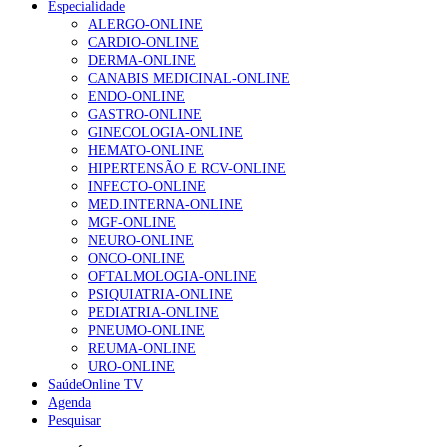
Especialidade
NOTÍCIAS MAIS LIDAS
como outros sindicatos já fizeram.
ALERGO-ONLINE
CARDIO-ONLINE
Saúde Online
Enfermagem Forense. “Da urgência ao tribunal, cada
DERMA-ONLINE
gesto conta e cada profissional faz a diferença”
CANABIS MEDICINAL-ONLINE
202 visualizações
ENDO-ONLINE
GASTRO-ONLINE
GINECOLOGIA-ONLINE
HEMATO-ONLINE
Alguns milhares de utentes podem ficar sem médico de
HIPERTENSÃO E RCV-ONLINE
família com nova regras do registo, alerta associação
INFECTO-ONLINE
175 visualizações
MED.INTERNA-ONLINE
MGF-ONLINE
NEURO-ONLINE
ONCO-ONLINE
Quase quatro em cada dez doentes com enfarte
OFTALMOLOGIA-ONLINE
apresentavam níveis elevados de Lp(a), revela estudo
PSIQUIATRIA-ONLINE
86 visualizações
PEDIATRIA-ONLINE
PNEUMO-ONLINE
REUMA-ONLINE
URO-ONLINE
SaúdeOnline TV
“Os programas de rastreio do cancro do pulmão são
Agenda
custo-efetivos e representam um investimento
Pesquisar
sustentável para os sistemas de saúde”
66 visualizações