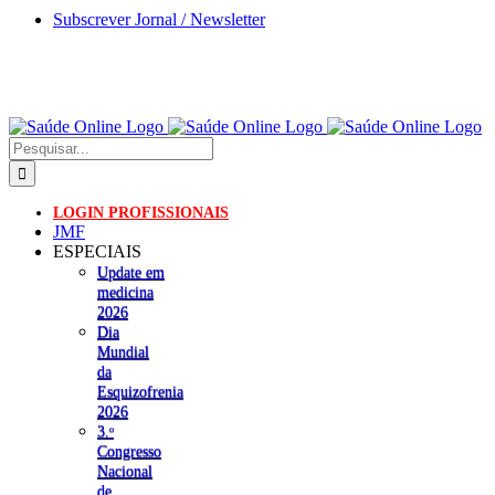
Skip
Subscrever Jornal / Newsletter
to
content
Pesquisar
LOGIN PROFISSIONAIS
JMF
ESPECIAIS
Update em
medicina
2026
Dia
Mundial
da
Esquizofrenia
2026
3.ᵒ
Congresso
Nacional
de