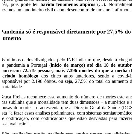
mês, pois
pode ter havido fenómenos atípicos
(…). Normalment
fazemos um ano inteiro civil e com desencontro de um ano”, afirmou.
Pandemia só é responsável diretamente por 27,5% do
aumento
Os últimos dados divulgados pelo INE indicam que, desde a chegad
da pandemia a Portugal
(inicio de março) até dia 18 de outubr
morreram 72.519 pessoas, mais 7.396 mortes do que a média d
período homólogo
dos cinco anos anteriores, sendo a covid-1
responsável por 2.198 óbitos, ou seja, 27,5% do total do aumento d
mortalidade.
Graça Freitas reconhece esse aumento do número de mortes este ano
mas sublinha que a mortalidade tem duas dimensões – a numérica e a
causas de morte – e acrescenta que a Direção Geral da Saúde (DGS
está “a fazer essas análises preliminares, com sistemas semiautomático
de codificação, com codificadoras que estão desviadas para fazere
essa avaliação”.
“
São avaliações muito preliminares, muito pouco consolidadas