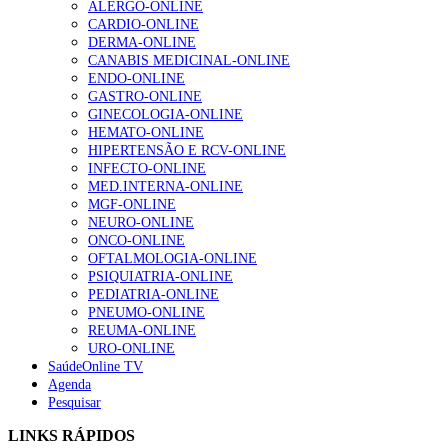
ALERGO-ONLINE
CARDIO-ONLINE
DERMA-ONLINE
CANABIS MEDICINAL-ONLINE
1.º Episódio do Podcast “Frequência Cardio – Sintoniza
ENDO-ONLINE
te na Insuficiência Cardíaca” da Bayer
GASTRO-ONLINE
202 visualizações
GINECOLOGIA-ONLINE
HEMATO-ONLINE
HIPERTENSÃO E RCV-ONLINE
INFECTO-ONLINE
Alguns milhares de utentes podem ficar sem médico de
MED.INTERNA-ONLINE
família com nova regras do registo, alerta associação
MGF-ONLINE
160 visualizações
NEURO-ONLINE
ONCO-ONLINE
OFTALMOLOGIA-ONLINE
PSIQUIATRIA-ONLINE
PEDIATRIA-ONLINE
“Os programas de rastreio do cancro do pulmão são
PNEUMO-ONLINE
custo-efetivos e representam um investimento
REUMA-ONLINE
sustentável para os sistemas de saúde”
URO-ONLINE
94 visualizações
SaúdeOnline TV
Agenda
Pesquisar
Quase quatro em cada dez doentes com enfarte
apresentavam níveis elevados de Lp(a), revela estudo
LINKS RÁPIDOS
88 visualizações