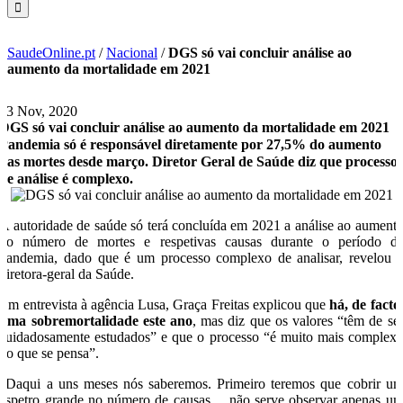
SaudeOnline.pt
/
Nacional
/
DGS só vai concluir análise ao
aumento da mortalidade em 2021
13 Nov, 2020
DGS só vai concluir análise ao aumento da mortalidade em 2021
Pandemia só é responsável diretamente por 27,5% do aumento
das mortes desde março. Diretor Geral de Saúde diz que processo
de análise é complexo.
A autoridade de saúde só terá concluída em 2021 a análise ao aument
do número de mortes e respetivas causas durante o período d
pandemia, dado que é um processo complexo de analisar, revelou 
diretora-geral da Saúde.
Em entrevista à agência Lusa, Graça Freitas explicou que
há, de facto
uma sobremortalidade este ano
, mas diz que os valores “têm de se
cuidadosamente estudados” e que o processo “é muito mais complex
do que se pensa”.
“Daqui a uns meses nós saberemos. Primeiro teremos que cobrir u
espetro grande no número de causas… não serve observar apenas u