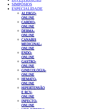
SIMPÓSIOS
ESPECIALIDADE
ALERGO-
ONLINE
CARDIO-
ONLINE
DERMA-
ONLINE
CANABIS
MEDICINAL-
ONLINE
ENDO-
ONLINE
GASTRO-
ONLINE
GINECOLOGIA-
ONLINE
HEMATO-
ONLINE
HIPERTENSÃO
E RCV-
ONLINE
INFECTO-
ONLINE