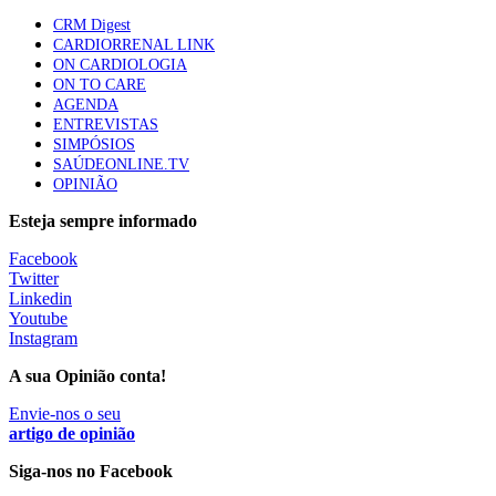
CRM Digest
CARDIORRENAL LINK
ON CARDIOLOGIA
Trodelvy aprovado para primeira linha no cancro da
ON TO CARE
mama triplo negativo metastático em doentes não
AGENDA
elegíveis para inibidores PD-(L)1
ENTREVISTAS
61 visualizações
SIMPÓSIOS
SAÚDEONLINE.TV
OPINIÃO
MAIS NOTÍCIAS
Esteja sempre informado
Facebook
Quase 11.900 jovens recorreram aos cheques psicólogo e
Twitter
nutricionista no primeiro mês
Linkedin
7 Ago, 2026
|
0 Comments
Youtube
Instagram
A sua Opinião conta!
ULS de Coimbra estreia cirurgia endoscópica do ouvido com
apoio robótico em Portugal
Envie-nos o seu
artigo de opinião
7 Ago, 2026
|
0 Comments
Siga-nos no Facebook