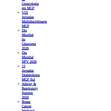
Ginecologia
em MGF
VIII
Jornadas
Multidisciplinares
MGF
Dia
Mundial
do
Glaucoma
2026
Dia
Mundial
HPV 2026
15
Jornadas
Diabetologia
MGF Sul
Allergy &
Respiratory
Summit
2026
Breast
Cancer
Weekend