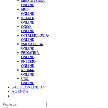
MED.INTERNA-
ONLINE
MGF-
ONLINE
NEURO-
ONLINE
ONCO-
ONLINE
OFTALMOLOGIA-
ONLINE
PSIQUIATRIA-
ONLINE
PEDIATRIA-
ONLINE
PNEUMO-
ONLINE
REUMA-
ONLINE
URO-
ONLINE
SAÚDEONLINE TV
AGENDA
Pesquisar