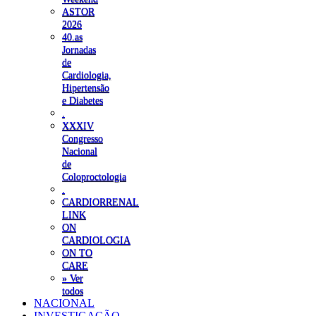
ASTOR
2026
40.as
Jornadas
de
Cardiologia,
Hipertensão
e Diabetes
.
XXXIV
Congresso
Nacional
de
Coloproctologia
.
CARDIORRENAL
LINK
ON
CARDIOLOGIA
ON TO
CARE
» Ver
todos
NACIONAL
INVESTIGAÇÃO