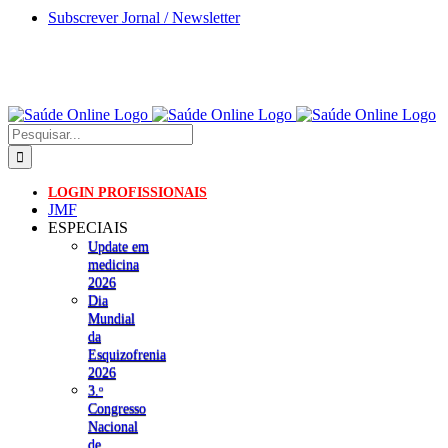
Skip
Subscrever Jornal / Newsletter
to
content
Pesquisar
LOGIN PROFISSIONAIS
JMF
ESPECIAIS
Update em
medicina
2026
Dia
Mundial
da
Esquizofrenia
2026
3.ᵒ
Congresso
Nacional
de