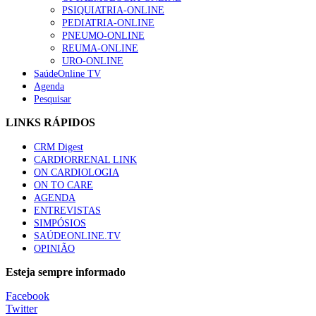
“Os programas de rastreio do cancro do pulmão são custo-ef
PSIQUIATRIA-ONLINE
88 visualizações
PEDIATRIA-ONLINE
PNEUMO-ONLINE
REUMA-ONLINE
URO-ONLINE
SaúdeOnline TV
Agenda
Quase quatro em cada dez doentes com enfarte apresentavam
Pesquisar
86 visualizações
LINKS RÁPIDOS
CRM Digest
CARDIORRENAL LINK
Trodelvy aprovado para primeira linha no cancro da mama tr
ON CARDIOLOGIA
61 visualizações
ON TO CARE
AGENDA
ENTREVISTAS
SIMPÓSIOS
SAÚDEONLINE.TV
MAIS NOTÍCIAS
OPINIÃO
Quase 11.900 jovens recorreram aos cheques psicólogo e nutricio
Esteja sempre informado
7 Ago, 2026
|
0 Comments
Facebook
Twitter