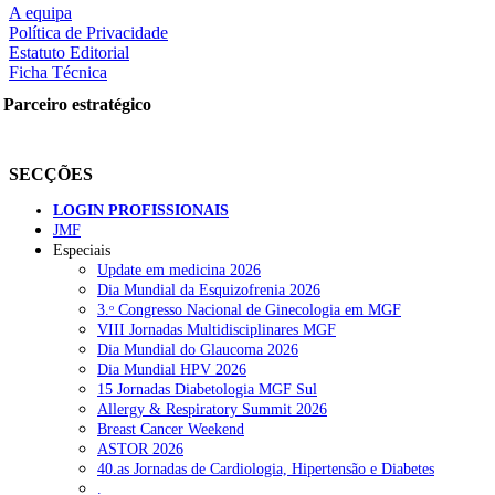
A equipa
Política de Privacidade
Estatuto Editorial
Ficha Técnica
rtilhe nas redes sociais:
Parceiro estratégico
SECÇÕES
LOGIN PROFISSIONAIS
JMF
squisar
Especiais
Update em medicina 2026
Dia Mundial da Esquizofrenia 2026
OTÍCIAS RECENTES
3.ᵒ Congresso Nacional de Ginecologia em MGF
VIII Jornadas Multidisciplinares MGF
Dia Mundial do Glaucoma 2026
Quase 11.900 jovens recorreram aos cheques psicólogo e nutricioni
Dia Mundial HPV 2026
15 Jornadas Diabetologia MGF Sul
ULS de Coimbra estreia cirurgia endoscópica do ouvido com apoio
Allergy & Respiratory Summit 2026
Breast Cancer Weekend
Enfermeiros exigem esclarecimentos sobre eventual gestão privad
ASTOR 2026
40.as Jornadas de Cardiologia, Hipertensão e Diabetes
Ordem dos Médicos alerta para riscos no novo sistema de acesso a c
.