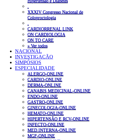
Hipertensão e Diabetes
.
XXXIV Congresso Nacional de
Coloproctologia
.
CARDIORRENAL LINK
ON CARDIOLOGIA
ON TO CARE
» Ver todos
NACIONAL
INVESTIGAÇÃO
SIMPÓSIOS
ESPECIALIDADE
ALERGO-ONLINE
CARDIO-ONLINE
DERMA-ONLINE
CANABIS MEDICINAL-ONLINE
ENDO-ONLINE
GASTRO-ONLINE
GINECOLOGIA-ONLINE
HEMATO-ONLINE
HIPERTENSÃO E RCV-ONLINE
INFECTO-ONLINE
MED.INTERNA-ONLINE
MGF-ONLINE