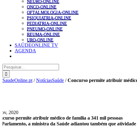
NEURO-ONLINE
ONCO-ONLINE
OFTALMOLOGIA-ONLINE
PSIQUIATRIA-ONLINE
PEDIATRIA-ONLINE
PNEUMO-ONLINE
REUMA-ONLINE
URO-ONLINE
SAÚDEONLINE TV
AGENDA
Pesquisar
SaudeOnline.pt
/
NotíciasSaúde
/
Concurso permite atribuir médico
Nov, 2020
ncurso permite atribuir médico de família a 341 mil pessoas
 Parlamento, a ministra da Saúde adiantou também que atividade a