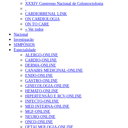
XXXIV Congresso Nacional de Coloproctologia
Portugal está a formar os médicos de que precisa?
6 de Agosto, 202
.
CARDIORRENAL LINK
ON CARDIOLOGIA
OTÍCIAS MAIS LIDAS
ON TO CARE
» Ver todos
Nacional
Enfermagem Forense. “Da urgência ao tribunal, cada gesto c
Investigação
202 visualizações
SIMPÓSIOS
Especialidade
ALERGO-ONLINE
CARDIO-ONLINE
DERMA-ONLINE
Alguns milhares de utentes podem ficar sem médico de famíl
CANABIS MEDICINAL-ONLINE
155 visualizações
ENDO-ONLINE
GASTRO-ONLINE
GINECOLOGIA-ONLINE
HEMATO-ONLINE
HIPERTENSÃO E RCV-ONLINE
1.º Episódio do Podcast “Frequência Cardio – Sintoniza-te 
INFECTO-ONLINE
99 visualizações
MED.INTERNA-ONLINE
MGF-ONLINE
NEURO-ONLINE
ONCO-ONLINE
OFTALMOLOGIA-ONLINE