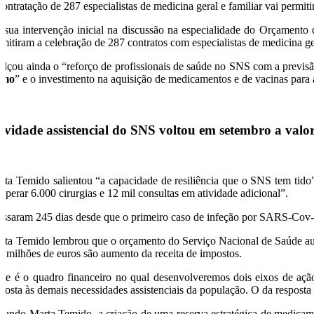
contratação de 287 especialistas de medicina geral e familiar vai permit
 sua intervenção inicial na discussão na especialidade do Orçament
rmitiram a celebração de 287 contratos com especialistas de medicina ger
alçou ainda o “reforço de profissionais de saúde no SNS com a previs
rmo
” e o investimento na aquisição de medicamentos e de vacinas para
ividade assistencial do SNS voltou em setembro a valor
rta Temido salientou “a capacidade de resiliência que o SNS tem tido”
cuperar 6.000 cirurgias e 12 mil consultas em atividade adicional”.
assaram 245 dias desde que o primeiro caso de infeção por SARS-Cov-2 
rta Temido lembrou que o orçamento do Serviço Nacional de Saúde aum
8 milhões de euros são aumento da receita de impostos.
ste é o quadro financeiro no qual desenvolveremos dois eixos de ação
sposta às demais necessidades assistenciais da população. O da resposta 
gundo Marta Temido, a criação de uma reserva estratégica de medicame