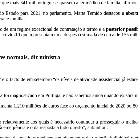
ir que mais 341 mil portugueses passem a ter médico de família, afirmou
o do Estado para 2021, no parlamento, Marta Temido destacou a
abert
al e familiar.
ão de um regime excecional de contratação a termo e a
posterior possi
 a covid-19 que representam uma despesa estimada de cerca de 155 milh
es normais, diz ministra
 e o facto de em setembro “os níveis de atividade assistencial já esta
foi diagnosticado em Portugal e não sabemos ainda quando existirá uma
enta 1.210 milhões de euros face ao orçamento inicial de 2020 ou 805
 relativamente aos quais é necessário continuar a prosseguir o melhor
à emergência e o da resposta a tudo o resto”, sublinhou.
ntos, dispositivos médicos e equipamentos de proteção individual que 