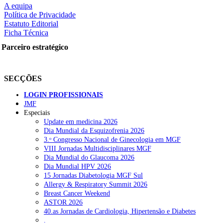
A equipa
Política de Privacidade
Estatuto Editorial
Ficha Técnica
rtilhe nas redes sociais:
Parceiro estratégico
SECÇÕES
LOGIN PROFISSIONAIS
JMF
squisar
Especiais
Update em medicina 2026
Dia Mundial da Esquizofrenia 2026
OTÍCIAS RECENTES
3.ᵒ Congresso Nacional de Ginecologia em MGF
VIII Jornadas Multidisciplinares MGF
Dia Mundial do Glaucoma 2026
SCORA X-Change Portugal promove formação internacional em saú
Dia Mundial HPV 2026
15 Jornadas Diabetologia MGF Sul
ANEM reúne com coordenador do Pacto Estratégico para a Saúde
Allergy & Respiratory Summit 2026
Breast Cancer Weekend
Sindicato diz que nova carreira de médicos dentistas reforça estabi
ASTOR 2026
40.as Jornadas de Cardiologia, Hipertensão e Diabetes
Mais de 400 utentes beneficiaram de comparticipação reforçada para
.