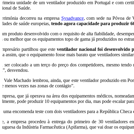
primeira unidade de um ventilador produzido em Portugal e com certif
cional de Saúde.
cerimónia decorreu na empresa
Sysadvance
, com sede na Póvoa de V
tidades de saúde europeias,
tendo agora capacidade para produzir 60
 um produto desenvolvido com o requisito de alta fiabilidade, desempe
m ou melhor que os equipamentos topo de gama já produzidos no estra
empresário partilhou que este
ventilador nacional foi desenvolvido
nda assim, que o equipamento fosse mais barato que ventiladores similar
ai ser colocado a um terço do preço dos competidores, mesmo tendo mo
nal”, desvendou.
sé Vale Machado lembrou, ainda, que este ventilador produzido em Por
tre menos vezes nas zonas de contágio”.
empresa, que já operava na área dos equipamentos médicos, nomeadamen
ualmente, pode produzir 10 equipamentos por dia, mas pode escalar pa
á uma encomenda teste com dois ventiladores para a República Checa e j
je, a empresa procedeu à entrega do primeiro de 30 ventiladores
rtuguesa da Indústria Farmacêutica (Apifarma), que vai doar os equipam