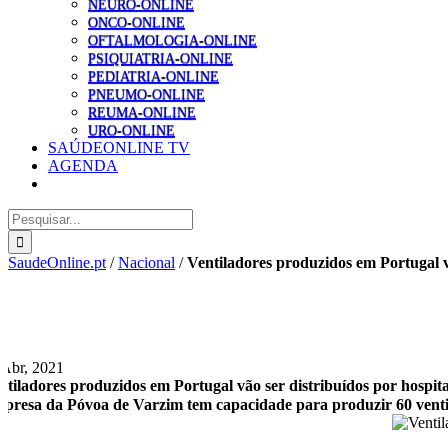
NEURO-ONLINE
ONCO-ONLINE
OFTALMOLOGIA-ONLINE
PSIQUIATRIA-ONLINE
PEDIATRIA-ONLINE
PNEUMO-ONLINE
REUMA-ONLINE
URO-ONLINE
SAÚDEONLINE TV
AGENDA
Pesquisar
SaudeOnline.pt
/
Nacional
/
Ventiladores produzidos em Portugal vã
 Abr, 2021
ntiladores produzidos em Portugal vão ser distribuídos por hospita
presa da Póvoa de Varzim tem capacidade para produzir 60 ventil