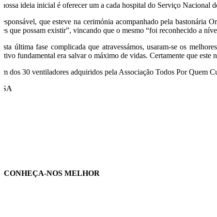
 nossa ideia inicial é oferecer um a cada hospital do Serviço Nacional
responsável, que esteve na cerimónia acompanhado pela bastonária Or
ises que possam existir”, vincando que o mesmo “foi reconhecido a ní
esta última fase complicada que atravessámos, usaram-se os melhores
jetivo fundamental era salvar o máximo de vidas. Certamente que este n
ém dos 30 ventiladores adquiridos pela Associação Todos Por Quem Cuid
USA
CONHEÇA-NOS MELHOR