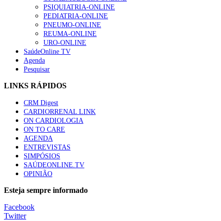
“Os programas de rastreio do cancro do pulmão são custo-ef
PSIQUIATRIA-ONLINE
66 visualizações
PEDIATRIA-ONLINE
PNEUMO-ONLINE
REUMA-ONLINE
URO-ONLINE
SaúdeOnline TV
Agenda
Trodelvy aprovado para primeira linha no cancro da mama tr
Pesquisar
61 visualizações
LINKS RÁPIDOS
CRM Digest
CARDIORRENAL LINK
Especialistas defendem mais potássio na alimentação para aj
ON CARDIOLOGIA
57 visualizações
ON TO CARE
AGENDA
ENTREVISTAS
SIMPÓSIOS
SAÚDEONLINE.TV
MAIS NOTÍCIAS
OPINIÃO
Sindicato diz que nova carreira de médicos dentistas reforça est
Esteja sempre informado
6 Ago, 2026
|
0 Comments
Facebook
Twitter