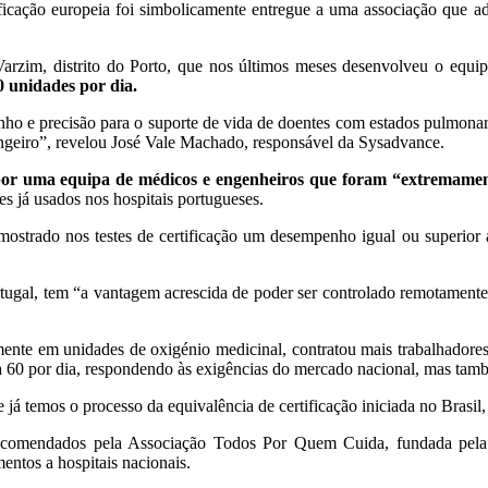
icação europeia foi simbolicamente entregue a uma associação que adqu
arzim, distrito do Porto, que nos últimos meses desenvolveu o equi
 unidades por dia.
nho e precisão para o suporte de vida de doentes com estados pulmonare
ngeiro”, revelou José Vale Machado, responsável da Sysadvance.
 por uma equipa de médicos e engenheiros que foram “extremament
es já usados nos hospitais portugueses.
strado nos testes de certificação um desempenho igual ou superior ao
tugal, tem “a vantagem acrescida de poder ser controlado remotamente,
te em unidades de oxigénio medicinal, contratou mais trabalhadores e 
ra 60 por dia, respondendo às exigências do mercado nacional, mas tam
á temos o processo da equivalência de certificação iniciada no Brasil
 encomendados pela Associação Todos Por Quem Cuida, fundada pel
entos a hospitais nacionais.