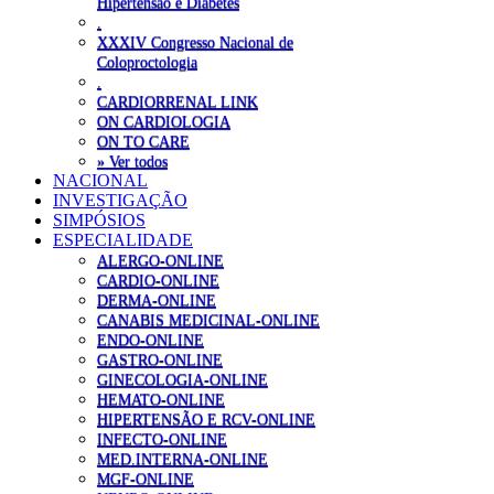
Hipertensão e Diabetes
.
XXXIV Congresso Nacional de
Coloproctologia
.
CARDIORRENAL LINK
ON CARDIOLOGIA
ON TO CARE
» Ver todos
NACIONAL
INVESTIGAÇÃO
SIMPÓSIOS
ESPECIALIDADE
ALERGO-ONLINE
CARDIO-ONLINE
DERMA-ONLINE
CANABIS MEDICINAL-ONLINE
ENDO-ONLINE
GASTRO-ONLINE
GINECOLOGIA-ONLINE
HEMATO-ONLINE
HIPERTENSÃO E RCV-ONLINE
INFECTO-ONLINE
MED.INTERNA-ONLINE
MGF-ONLINE