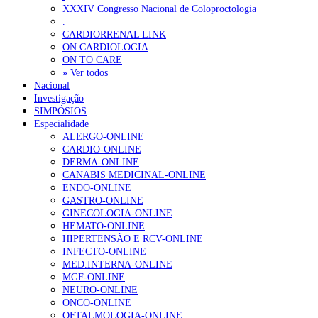
XXXIV Congresso Nacional de Coloproctologia
Sindicato acusa ULS São João de negar direitos de parentalidade a
.
CARDIORRENAL LINK
ON CARDIOLOGIA
OTÍCIAS MAIS LIDAS
ON TO CARE
» Ver todos
Nacional
Enfermagem Forense. “Da urgência ao tribunal, cada gesto c
Investigação
202 visualizações
SIMPÓSIOS
Especialidade
ALERGO-ONLINE
CARDIO-ONLINE
DERMA-ONLINE
Alguns milhares de utentes podem ficar sem médico de famíl
CANABIS MEDICINAL-ONLINE
175 visualizações
ENDO-ONLINE
GASTRO-ONLINE
GINECOLOGIA-ONLINE
HEMATO-ONLINE
HIPERTENSÃO E RCV-ONLINE
Quase quatro em cada dez doentes com enfarte apresentavam
INFECTO-ONLINE
86 visualizações
MED.INTERNA-ONLINE
MGF-ONLINE
NEURO-ONLINE
ONCO-ONLINE
OFTALMOLOGIA-ONLINE