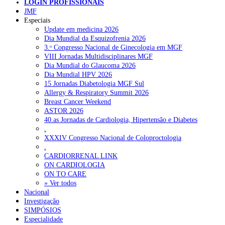
pessoas em Portugal”
LOGIN PROFISSIONAIS
JMF
Especiais
NOTÍCIAS RECENTES
Update em medicina 2026
Dia Mundial da Esquizofrenia 2026
3.ᵒ Congresso Nacional de Ginecologia em MGF
Quase 11.900 jovens recorreram aos cheques psicólogo e
VIII Jornadas Multidisciplinares MGF
nutricionista no primeiro mês
7 de Agosto, 2026
Dia Mundial do Glaucoma 2026
Dia Mundial HPV 2026
ULS de Coimbra estreia cirurgia endoscópica do ouvido com
15 Jornadas Diabetologia MGF Sul
apoio robótico em Portugal
7 de Agosto, 2026
Allergy & Respiratory Summit 2026
Breast Cancer Weekend
Enfermeiros exigem esclarecimentos sobre eventual gestão
ASTOR 2026
privada da ULS do Algarve
7 de Agosto, 2026
40.as Jornadas de Cardiologia, Hipertensão e Diabetes
.
Ordem dos Médicos alerta para riscos no novo sistema de acesso
XXXIV Congresso Nacional de Coloproctologia
a consultas e cirurgias
7 de Agosto, 2026
.
CARDIORRENAL LINK
Portugal está a formar os médicos de que precisa?
6 de Agosto,
ON CARDIOLOGIA
2026
ON TO CARE
» Ver todos
Nacional
Investigação
NOTÍCIAS MAIS LIDAS
SIMPÓSIOS
Especialidade
Enfermagem Forense. “Da urgência ao tribunal, cada