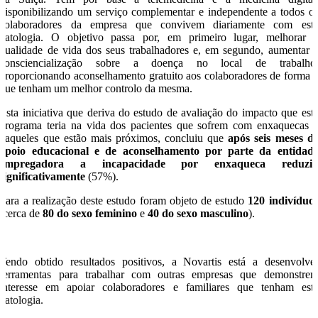
disponibilizando um serviço complementar e independente a todos o
colaboradores da empresa que convivem diariamente com est
patologia. O objetivo passa por, em primeiro lugar, melhorar 
qualidade de vida dos seus trabalhadores e, em segundo, aumentar 
consciencialização sobre a doença no local de trabalho
proporcionando aconselhamento gratuito aos colaboradores de forma 
que tenham um melhor controlo da mesma.
Esta iniciativa que deriva do estudo de avaliação do impacto que est
programa teria na vida dos pacientes que sofrem com enxaquecas 
naqueles que estão mais próximos, concluiu que
após seis meses d
apoio educacional e de aconselhamento por parte da entidad
empregadora a incapacidade por enxaqueca
reduzi
significativamente
(57%).
Para a realização deste estudo foram objeto de estudo
120 indivíduo
(cerca de
80 do sexo feminino
e
40 do sexo masculino
).
Tendo obtido resultados positivos, a Novartis está a desenvolve
ferramentas para trabalhar com outras empresas que demonstre
interesse em apoiar colaboradores e familiares que tenham est
patologia.