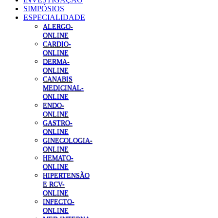
SIMPÓSIOS
ESPECIALIDADE
ALERGO-
ONLINE
CARDIO-
ONLINE
DERMA-
ONLINE
CANABIS
MEDICINAL-
ONLINE
ENDO-
ONLINE
GASTRO-
ONLINE
GINECOLOGIA-
ONLINE
HEMATO-
ONLINE
HIPERTENSÃO
E RCV-
ONLINE
INFECTO-
ONLINE