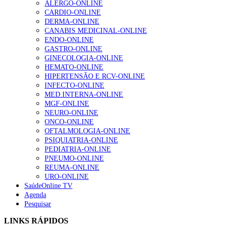
ALERGO-ONLINE
gesto conta e cada profissional faz a diferença”
CARDIO-ONLINE
202 visualizações
DERMA-ONLINE
CANABIS MEDICINAL-ONLINE
ENDO-ONLINE
GASTRO-ONLINE
Alguns milhares de utentes podem ficar sem médico de
GINECOLOGIA-ONLINE
família com nova regras do registo, alerta associação
HEMATO-ONLINE
155 visualizações
HIPERTENSÃO E RCV-ONLINE
INFECTO-ONLINE
MED.INTERNA-ONLINE
MGF-ONLINE
1.º Episódio do Podcast “Frequência Cardio – Sintoniza
NEURO-ONLINE
te na Insuficiência Cardíaca” da Bayer
ONCO-ONLINE
99 visualizações
OFTALMOLOGIA-ONLINE
PSIQUIATRIA-ONLINE
PEDIATRIA-ONLINE
PNEUMO-ONLINE
REUMA-ONLINE
“Os programas de rastreio do cancro do pulmão são
URO-ONLINE
custo-efetivos e representam um investimento
SaúdeOnline TV
sustentável para os sistemas de saúde”
Agenda
88 visualizações
Pesquisar
LINKS RÁPIDOS
Quase quatro em cada dez doentes com enfarte