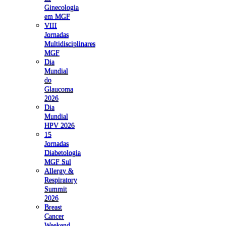
Ginecologia
em MGF
VIII
Jornadas
Multidisciplinares
MGF
Dia
Mundial
do
Glaucoma
2026
Dia
Mundial
HPV 2026
15
Jornadas
Diabetologia
MGF Sul
Allergy &
Respiratory
Summit
2026
Breast
Cancer
Weekend