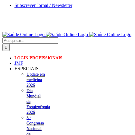
Skip
Subscrever Jornal / Newsletter
to
content
Pesquisar
LOGIN PROFISSIONAIS
JMF
ESPECIAIS
Update em
medicina
2026
Dia
Mundial
da
Esquizofrenia
2026
3.ᵒ
Congresso
Nacional
de