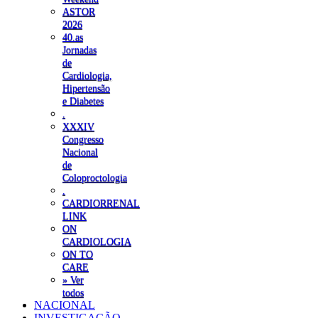
ASTOR
2026
40.as
Jornadas
de
Cardiologia,
Hipertensão
e Diabetes
.
XXXIV
Congresso
Nacional
de
Coloproctologia
.
CARDIORRENAL
LINK
ON
CARDIOLOGIA
ON TO
CARE
» Ver
todos
NACIONAL
INVESTIGAÇÃO