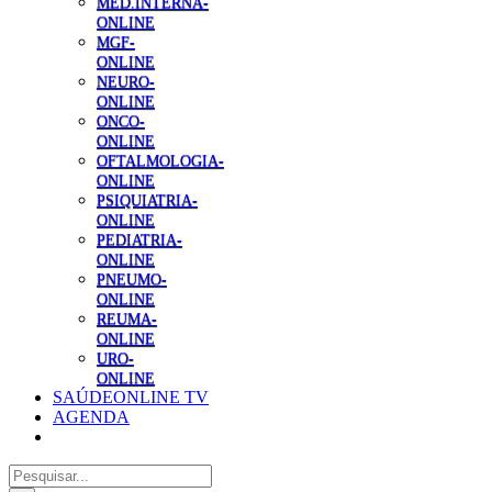
MED.INTERNA-
ONLINE
MGF-
ONLINE
NEURO-
ONLINE
ONCO-
ONLINE
OFTALMOLOGIA-
ONLINE
PSIQUIATRIA-
ONLINE
PEDIATRIA-
ONLINE
PNEUMO-
ONLINE
REUMA-
ONLINE
URO-
ONLINE
SAÚDEONLINE TV
AGENDA
Pesquisar