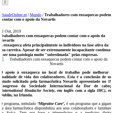
SaudeOnline.pt
/
Mundo
/
Trabalhadores com enxaquecas podem
contar com o apoio da Novartis
21 Out, 2019
Trabalhadores com enxaquecas podem contar com o apoio da
Novartis
A enxaqueca afeta principalmente os indivíduos na fase ativa da
sua carreira. Apesar de ser extremamente incapacitante continua
a ser uma patologia muito "subestimada" pelas empresas.
O apoio à enxaqueca no local de trabalho pode melhorar 
qualidade de vida dos colaboradores. Esta é a conclusão de u
estudo solicitado pela farmacêutica Novartis apresentado no 19
Congresso da Sociedade Internacional da Dor de cabeç
(International Headache Society
, em inglês com a sigla
IHC)
, e
Dublin, na Irlanda
.
O programa, intitulado
‘M
igraine Care’,
é um programa que a gigant
da área farmacêutica disponibiliza aos seus colaboradores e familiare
na Suíça. Tem por base a telemedicina e a medicina digital