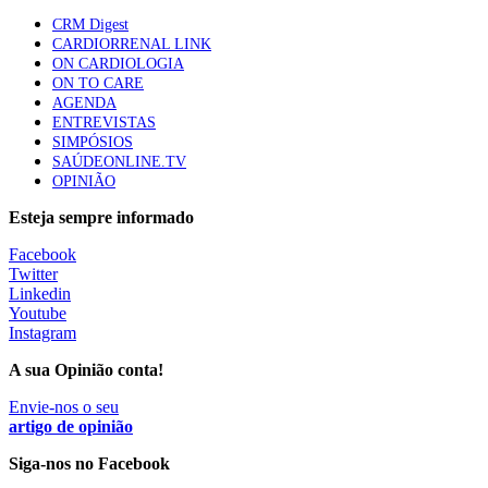
apresentavam níveis elevados de Lp(a), revela estudo
CRM Digest
86 visualizações
CARDIORRENAL LINK
ON CARDIOLOGIA
ON TO CARE
AGENDA
Trodelvy aprovado para primeira linha no cancro da
ENTREVISTAS
mama triplo negativo metastático em doentes não
SIMPÓSIOS
elegíveis para inibidores PD-(L)1
SAÚDEONLINE.TV
61 visualizações
OPINIÃO
Esteja sempre informado
MAIS NOTÍCIAS
Facebook
Twitter
Linkedin
Youtube
Instagram
A sua Opinião conta!
Envie-nos o seu
artigo de opinião
Siga-nos no Facebook