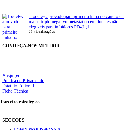
Trodelvy aprovado para primeira linha no cancro da
mama triplo negativo metastático em doentes não
elegíveis para inibidores PD-(L)1
61 visualizações
CONHEÇA-NOS MELHOR
A equipa
Política de Privacidade
Estatuto Editorial
Ficha Técnica
Parceiro estratégico
SECÇÕES
LOGIN PROFISSIONAIS