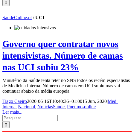
SaudeOnline.pt
/
UCI
Governo quer contratar novos
intensivistas. Número de camas
nas UCI subiu 23%
Ministério da Saúde tenta reter no SNS todos os recém-especialistas
de Medicina Interna. Número de camas em UCI subiu mas vai
continuar abaixo da média europeia.
Tiago Caeiro
2020-06-16T10:40:36+01:00
15 Jun, 2020
|
Med-
Interna
,
Nacional
,
NotíciasSaúde
,
Pneumo-online
|
Ler mais...
Pesquisar