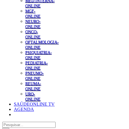
MED.INTERNA-
ONLINE
MGF-
ONLINE
NEURO-
ONLINE
ONCO-
ONLINE
OFTALMOLOGIA-
ONLINE
PSIQUIATRIA-
ONLINE
PEDIATRIA-
ONLINE
PNEUMO-
ONLINE
REUMA-
ONLINE
URO-
ONLINE
SAÚDEONLINE TV
AGENDA
Pesquisar