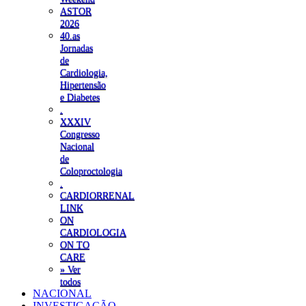
ASTOR
2026
40.as
Jornadas
de
Cardiologia,
Hipertensão
e Diabetes
.
XXXIV
Congresso
Nacional
de
Coloproctologia
.
CARDIORRENAL
LINK
ON
CARDIOLOGIA
ON TO
CARE
» Ver
todos
NACIONAL
INVESTIGAÇÃO