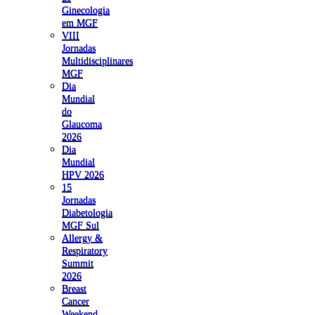
Ginecologia
em MGF
VIII
Jornadas
Multidisciplinares
MGF
Dia
Mundial
do
Glaucoma
2026
Dia
Mundial
HPV 2026
15
Jornadas
Diabetologia
MGF Sul
Allergy &
Respiratory
Summit
2026
Breast
Cancer
Weekend