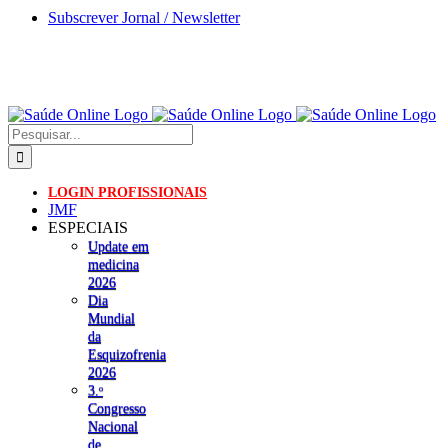
Skip
Subscrever Jornal / Newsletter
to
content
Pesquisar
LOGIN PROFISSIONAIS
JMF
ESPECIAIS
Update em
medicina
2026
Dia
Mundial
da
Esquizofrenia
2026
3.ᵒ
Congresso
Nacional
de