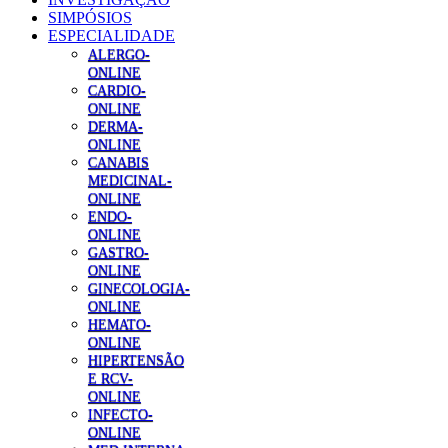
SIMPÓSIOS
ESPECIALIDADE
ALERGO-
ONLINE
CARDIO-
ONLINE
DERMA-
ONLINE
CANABIS
MEDICINAL-
ONLINE
ENDO-
ONLINE
GASTRO-
ONLINE
GINECOLOGIA-
ONLINE
HEMATO-
ONLINE
HIPERTENSÃO
E RCV-
ONLINE
INFECTO-
ONLINE