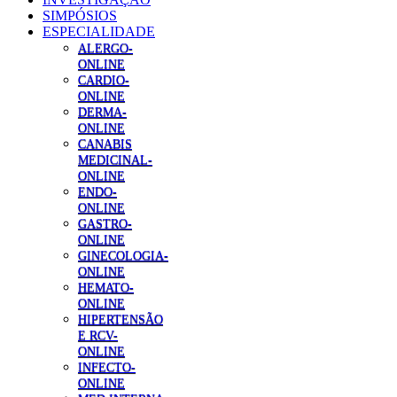
SIMPÓSIOS
ESPECIALIDADE
ALERGO-
ONLINE
CARDIO-
ONLINE
DERMA-
ONLINE
CANABIS
MEDICINAL-
ONLINE
ENDO-
ONLINE
GASTRO-
ONLINE
GINECOLOGIA-
ONLINE
HEMATO-
ONLINE
HIPERTENSÃO
E RCV-
ONLINE
INFECTO-
ONLINE