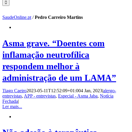
SaudeOnline.pt
/
Pedro Carreiro Martins
Asma grave. “Doentes com
inflamação neutrofílica
respondem melhor à
administração de um LAMA”
Tiago Caeiro
2023-05-11T12:52:09+01:00
4 Jan, 2023
|
alergo-
entrevistas
,
APP - entrevistas
,
Especial - Asma Jaba
,
Notícia
Fechada
|
Ler mais...