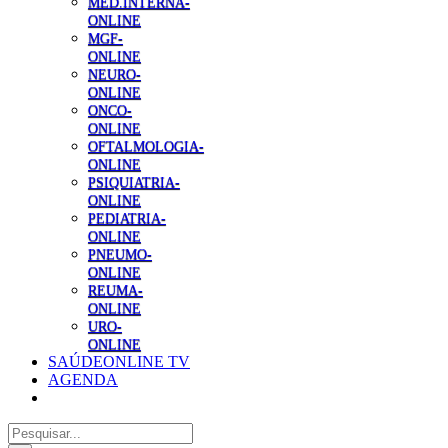
MED.INTERNA-
ONLINE
MGF-
ONLINE
NEURO-
ONLINE
ONCO-
ONLINE
OFTALMOLOGIA-
ONLINE
PSIQUIATRIA-
ONLINE
PEDIATRIA-
ONLINE
PNEUMO-
ONLINE
REUMA-
ONLINE
URO-
ONLINE
SAÚDEONLINE TV
AGENDA
Pesquisar