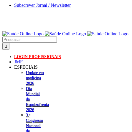
Skip
Subscrever Jornal / Newsletter
to
content
Pesquisar
LOGIN PROFISSIONAIS
JMF
ESPECIAIS
Update em
medicina
2026
Dia
Mundial
da
Esquizofrenia
2026
3.ᵒ
Congresso
Nacional
de