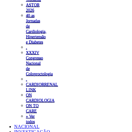
ASTOR
2026
40.as
Jornadas
de
Cardiologia,
Hipertensão
e Diabetes
.
XXXIV
Congresso
Nacional
de
Coloproctologia
.
CARDIORRENAL
LINK
ON
CARDIOLOGIA
ON TO
CARE
» Ver
todos
NACIONAL
INVESTIGAÇÃO