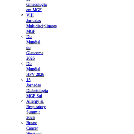
Ginecologia
em MGF
VIII
Jornadas
Multidisciplinares
MGF
Dia
Mundial
do
Glaucoma
2026
Dia
Mundial
HPV 2026
15
Jornadas
Diabetologia
MGF Sul
Allergy &
Respiratory
Summit
2026
Breast
Cancer
Weekend