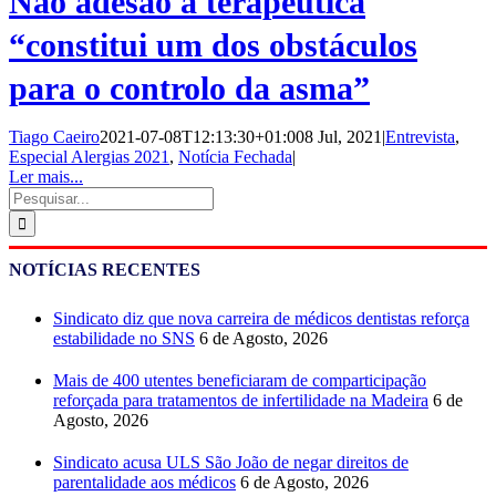
Não adesão à terapêutica
“constitui um dos obstáculos
para o controlo da asma”
Tiago Caeiro
2021-07-08T12:13:30+01:00
8 Jul, 2021
|
Entrevista
,
Especial Alergias 2021
,
Notícia Fechada
|
Ler mais...
Pesquisar
NOTÍCIAS RECENTES
Sindicato diz que nova carreira de médicos dentistas reforça
estabilidade no SNS
6 de Agosto, 2026
Mais de 400 utentes beneficiaram de comparticipação
reforçada para tratamentos de infertilidade na Madeira
6 de
Agosto, 2026
Sindicato acusa ULS São João de negar direitos de
parentalidade aos médicos
6 de Agosto, 2026