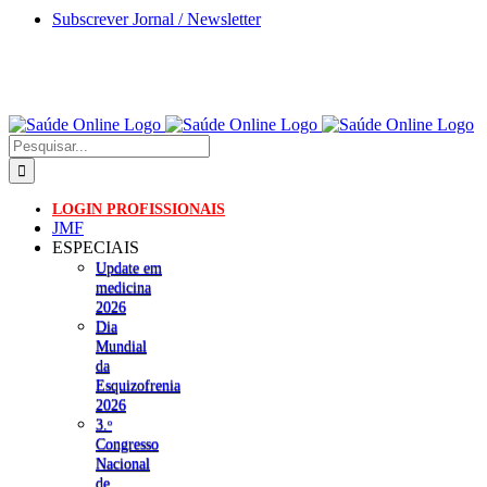
Skip
Subscrever Jornal / Newsletter
to
content
Pesquisar
LOGIN PROFISSIONAIS
JMF
ESPECIAIS
Update em
medicina
2026
Dia
Mundial
da
Esquizofrenia
2026
3.ᵒ
Congresso
Nacional
de