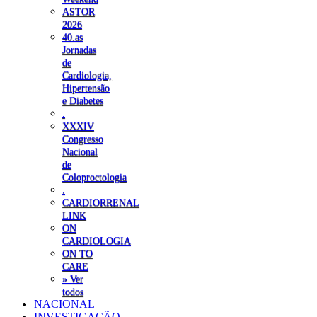
ASTOR
2026
40.as
Jornadas
de
Cardiologia,
Hipertensão
e Diabetes
.
XXXIV
Congresso
Nacional
de
Coloproctologia
.
CARDIORRENAL
LINK
ON
CARDIOLOGIA
ON TO
CARE
» Ver
todos
NACIONAL
INVESTIGAÇÃO