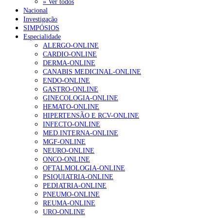
» Ver todos
Nacional
Investigação
SIMPÓSIOS
Especialidade
ALERGO-ONLINE
CARDIO-ONLINE
DERMA-ONLINE
CANABIS MEDICINAL-ONLINE
ENDO-ONLINE
GASTRO-ONLINE
GINECOLOGIA-ONLINE
HEMATO-ONLINE
HIPERTENSÃO E RCV-ONLINE
INFECTO-ONLINE
MED.INTERNA-ONLINE
MGF-ONLINE
NEURO-ONLINE
ONCO-ONLINE
OFTALMOLOGIA-ONLINE
PSIQUIATRIA-ONLINE
PEDIATRIA-ONLINE
PNEUMO-ONLINE
REUMA-ONLINE
URO-ONLINE