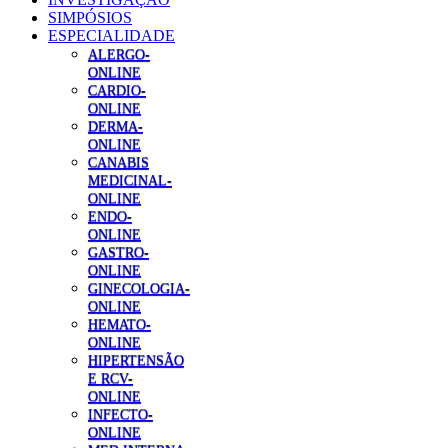
SIMPÓSIOS
ESPECIALIDADE
ALERGO-
ONLINE
CARDIO-
ONLINE
DERMA-
ONLINE
CANABIS
MEDICINAL-
ONLINE
ENDO-
ONLINE
GASTRO-
ONLINE
GINECOLOGIA-
ONLINE
HEMATO-
ONLINE
HIPERTENSÃO
E RCV-
ONLINE
INFECTO-
ONLINE