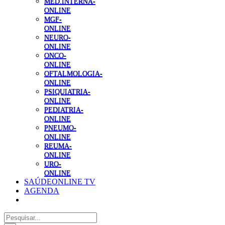
MED.INTERNA-
ONLINE
MGF-
ONLINE
NEURO-
ONLINE
ONCO-
ONLINE
OFTALMOLOGIA-
ONLINE
PSIQUIATRIA-
ONLINE
PEDIATRIA-
ONLINE
PNEUMO-
ONLINE
REUMA-
ONLINE
URO-
ONLINE
SAÚDEONLINE TV
AGENDA
Pesquisar