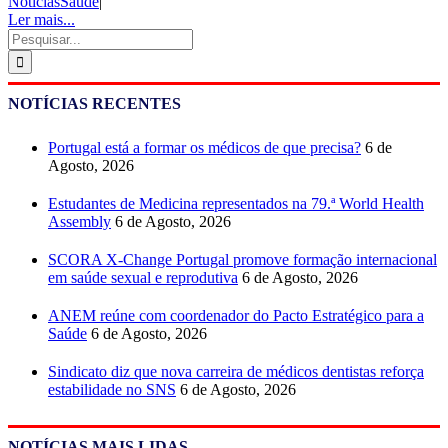
NotíciasSaúde
|
Ler mais...
Pesquisar
NOTÍCIAS RECENTES
Portugal está a formar os médicos de que precisa?
6 de
Agosto, 2026
Estudantes de Medicina representados na 79.ª World Health
Assembly
6 de Agosto, 2026
SCORA X-Change Portugal promove formação internacional
em saúde sexual e reprodutiva
6 de Agosto, 2026
ANEM reúne com coordenador do Pacto Estratégico para a
Saúde
6 de Agosto, 2026
Sindicato diz que nova carreira de médicos dentistas reforça
estabilidade no SNS
6 de Agosto, 2026
NOTÍCIAS MAIS LIDAS