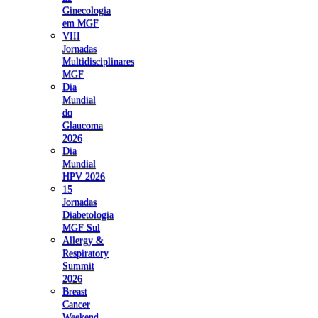
Ginecologia
em MGF
VIII
Jornadas
Multidisciplinares
MGF
Dia
Mundial
do
Glaucoma
2026
Dia
Mundial
HPV 2026
15
Jornadas
Diabetologia
MGF Sul
Allergy &
Respiratory
Summit
2026
Breast
Cancer
Weekend