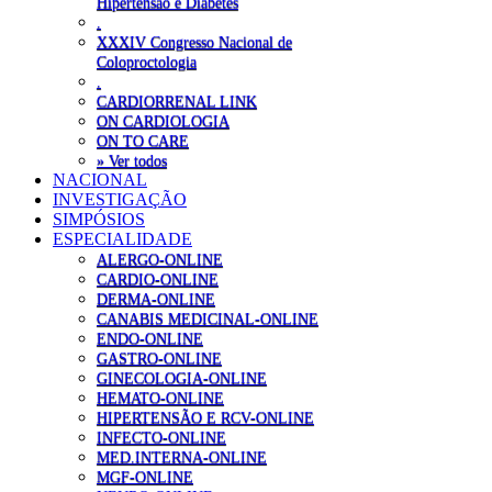
Hipertensão e Diabetes
.
XXXIV Congresso Nacional de
Coloproctologia
.
CARDIORRENAL LINK
ON CARDIOLOGIA
ON TO CARE
» Ver todos
NACIONAL
INVESTIGAÇÃO
SIMPÓSIOS
ESPECIALIDADE
ALERGO-ONLINE
CARDIO-ONLINE
DERMA-ONLINE
CANABIS MEDICINAL-ONLINE
ENDO-ONLINE
GASTRO-ONLINE
GINECOLOGIA-ONLINE
HEMATO-ONLINE
HIPERTENSÃO E RCV-ONLINE
INFECTO-ONLINE
MED.INTERNA-ONLINE
MGF-ONLINE