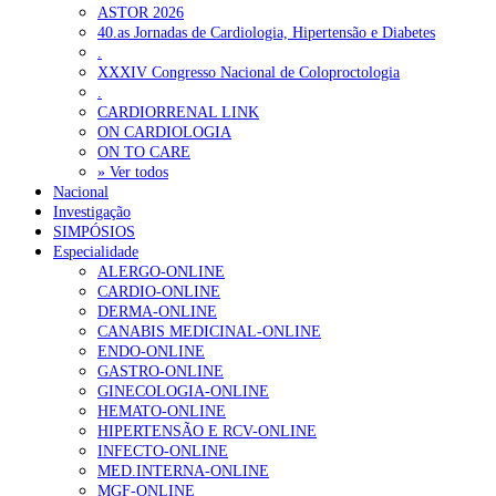
ASTOR 2026
40.as Jornadas de Cardiologia, Hipertensão e Diabetes
.
XXXIV Congresso Nacional de Coloproctologia
.
CARDIORRENAL LINK
ON CARDIOLOGIA
ON TO CARE
» Ver todos
Nacional
Investigação
SIMPÓSIOS
Especialidade
ALERGO-ONLINE
CARDIO-ONLINE
DERMA-ONLINE
CANABIS MEDICINAL-ONLINE
ENDO-ONLINE
GASTRO-ONLINE
GINECOLOGIA-ONLINE
HEMATO-ONLINE
HIPERTENSÃO E RCV-ONLINE
INFECTO-ONLINE
MED.INTERNA-ONLINE
MGF-ONLINE