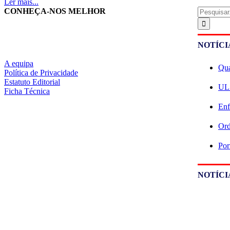
Ler mais...
Pesquisar
CONHEÇA-NOS MELHOR
NOTÍCI
A equipa
Qua
Política de Privacidade
Estatuto Editorial
ULS
Ficha Técnica
Enf
Ord
Por
NOTÍCI