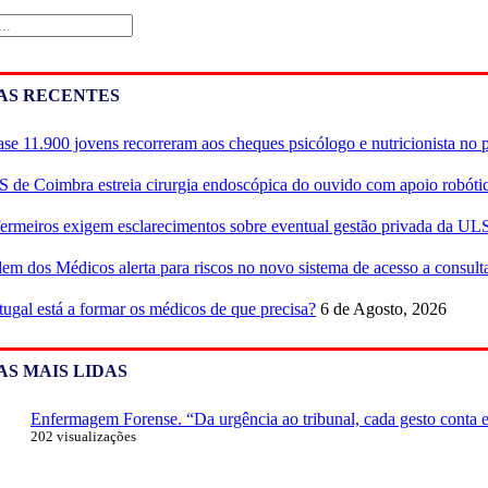
AS RECENTES
se 11.900 jovens recorreram aos cheques psicólogo e nutricionista no 
 de Coimbra estreia cirurgia endoscópica do ouvido com apoio robóti
ermeiros exigem esclarecimentos sobre eventual gestão privada da UL
em dos Médicos alerta para riscos no novo sistema de acesso a consulta
tugal está a formar os médicos de que precisa?
6 de Agosto, 2026
AS MAIS LIDAS
Enfermagem Forense. “Da urgência ao tribunal, cada gesto conta e 
202 visualizações