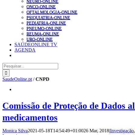
NEURO-ONLINE
ONCO-ONLINE
OFTALMOLOGIA-ONLINE
PSIQUIATRIA-ONLINE
PEDIATRIA-ONLINE
PNEUMO-ONLINE
REUMA-ONLINE
URO-ONLINE
SAÚDEONLINE TV
AGENDA
Pesquisar
SaudeOnline.pt
/
CNPD
Comissão de Proteção de Dados ale
medicamentos
Monica Silva
2021-05-18T14:54:49+01:00
26 Mar, 2018
|
Investigação