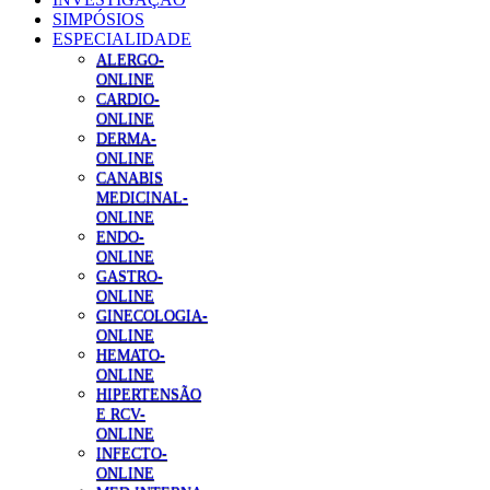
SIMPÓSIOS
ESPECIALIDADE
ALERGO-
ONLINE
CARDIO-
ONLINE
DERMA-
ONLINE
CANABIS
MEDICINAL-
ONLINE
ENDO-
ONLINE
GASTRO-
ONLINE
GINECOLOGIA-
ONLINE
HEMATO-
ONLINE
HIPERTENSÃO
E RCV-
ONLINE
INFECTO-
ONLINE