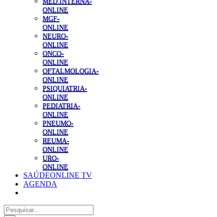
MED.INTERNA-
ONLINE
MGF-
ONLINE
NEURO-
ONLINE
ONCO-
ONLINE
OFTALMOLOGIA-
ONLINE
PSIQUIATRIA-
ONLINE
PEDIATRIA-
ONLINE
PNEUMO-
ONLINE
REUMA-
ONLINE
URO-
ONLINE
SAÚDEONLINE TV
AGENDA
Pesquisar