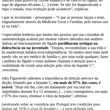
situações mais graves de cirrose hepática e de cancro do fígado, ao
longo de algumas décadas, (…) existe. Se não for diagnosticada a
tempo e tratada, essa evolução pode acontecer”, explicou.
O que se recomenda – prosseguiu – “é que as pessoas façam o teste,
designadamente através da Medicina Geral e Familiar, pelo menos uma
vez na vida”.
O especialista lembrou que muitas das pessoas que nas consultas de
Gastrenterologia acabam por mostrar valores alterados nas análises
relativas ao funcionamento do fígado
partilharam seringas na
adolescência ou na juventude
. “Depois, reconstituíram a sua vida e
não mantiveram hábitos toxicodependência. Só muitos anos mais tarde,
quando vão ao seu médico de família e, por uma razão qualquer, fazem
as análises do fígado e essas análises chamam a atenção para a
possibilidade de existir uma infeção pelo vírus da hepatite C”,
acrescentou.
Pedro Figueiredo salientou a importância da deteção precoce da
infeção, frisando que a hepatite C,
em mais de 97% dos casos, é
curável
. “Hoje em dia, com um tratamento por via oral em
comprimidos durante 8 a 12 semanas, (…) nós conseguimos, em mais
de 97% dos casos, eliminar o vírus da hepatite”, afirmou.
Questionado sobre se considera que Portugal tem condições para
eliminar até 2030 o vírus da hepatite c – a meta definida pela