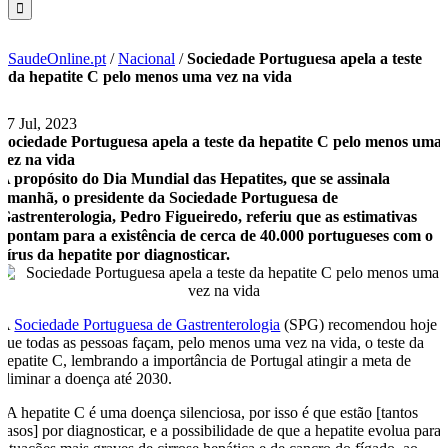
SaudeOnline.pt
/
Nacional
/
Sociedade Portuguesa apela a teste
da hepatite C pelo menos uma vez na vida
27 Jul, 2023
Sociedade Portuguesa apela a teste da hepatite C pelo menos uma
vez na vida
A propósito do Dia Mundial das Hepatites, que se assinala
amanhã, o presidente da Sociedade Portuguesa de
Gastrenterologia, Pedro Figueiredo, referiu que as estimativas
apontam para a existência de cerca de 40.000 portugueses com o
vírus da hepatite por diagnosticar.
A
Sociedade Portuguesa de Gastrenterologia
(SPG) recomendou hoje
que todas as pessoas façam, pelo menos uma vez na vida, o teste da
hepatite C, lembrando a importância de Portugal atingir a meta de
eliminar a doença até 2030.
“A hepatite C é uma doença silenciosa, por isso é que estão [tantos
casos] por diagnosticar, e a possibilidade de que a hepatite evolua para