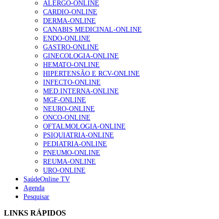
ALERGO-ONLINE
CARDIO-ONLINE
Enfermagem Forense. “Da urgência ao tribunal, cada
DERMA-ONLINE
gesto conta e cada profissional faz a diferença”
CANABIS MEDICINAL-ONLINE
202 visualizações
ENDO-ONLINE
GASTRO-ONLINE
GINECOLOGIA-ONLINE
HEMATO-ONLINE
Alguns milhares de utentes podem ficar sem médico de
HIPERTENSÃO E RCV-ONLINE
família com nova regras do registo, alerta associação
INFECTO-ONLINE
155 visualizações
MED.INTERNA-ONLINE
MGF-ONLINE
NEURO-ONLINE
ONCO-ONLINE
1.º Episódio do Podcast “Frequência Cardio – Sintoniza
OFTALMOLOGIA-ONLINE
te na Insuficiência Cardíaca” da Bayer
PSIQUIATRIA-ONLINE
99 visualizações
PEDIATRIA-ONLINE
PNEUMO-ONLINE
REUMA-ONLINE
URO-ONLINE
SaúdeOnline TV
“Os programas de rastreio do cancro do pulmão são
Agenda
custo-efetivos e representam um investimento
Pesquisar
sustentável para os sistemas de saúde”
88 visualizações
LINKS RÁPIDOS