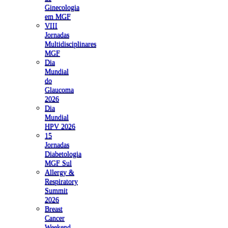
Ginecologia
em MGF
VIII
Jornadas
Multidisciplinares
MGF
Dia
Mundial
do
Glaucoma
2026
Dia
Mundial
HPV 2026
15
Jornadas
Diabetologia
MGF Sul
Allergy &
Respiratory
Summit
2026
Breast
Cancer
Weekend