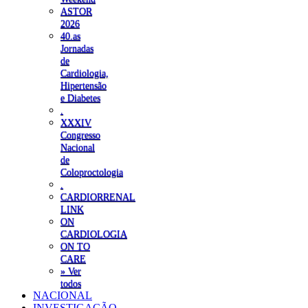
ASTOR
2026
40.as
Jornadas
de
Cardiologia,
Hipertensão
e Diabetes
.
XXXIV
Congresso
Nacional
de
Coloproctologia
.
CARDIORRENAL
LINK
ON
CARDIOLOGIA
ON TO
CARE
» Ver
todos
NACIONAL
INVESTIGAÇÃO