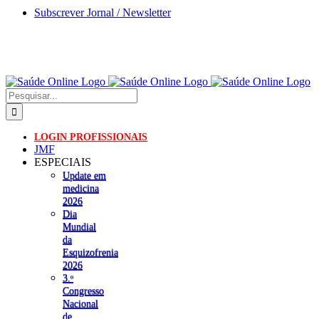
Skip
Subscrever Jornal / Newsletter
to
content
Pesquisar
LOGIN PROFISSIONAIS
JMF
ESPECIAIS
Update em
medicina
2026
Dia
Mundial
da
Esquizofrenia
2026
3.ᵒ
Congresso
Nacional
de