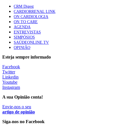
CRM Digest
Quase quatro em cada dez doentes com enfarte
CARDIORRENAL LINK
apresentavam níveis elevados de Lp(a), revela estudo
ON CARDIOLOGIA
86 visualizações
ON TO CARE
AGENDA
ENTREVISTAS
SIMPÓSIOS
Trodelvy aprovado para primeira linha no cancro da
SAÚDEONLINE.TV
mama triplo negativo metastático em doentes não
OPINIÃO
elegíveis para inibidores PD-(L)1
61 visualizações
Esteja sempre informado
Facebook
MAIS NOTÍCIAS
Twitter
Linkedin
Youtube
Instagram
Quase 11.900 jovens recorreram aos cheques psicólogo e
nutricionista no primeiro mês
A sua Opinião conta!
7 Ago, 2026
|
0 Comments
Envie-nos o seu
artigo de opinião
ULS de Coimbra estreia cirurgia endoscópica do ouvido com
Siga-nos no Facebook
apoio robótico em Portugal