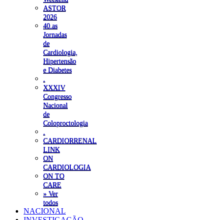
ASTOR
2026
40.as
Jornadas
de
Cardiologia,
Hipertensão
e Diabetes
.
XXXIV
Congresso
Nacional
de
Coloproctologia
.
CARDIORRENAL
LINK
ON
CARDIOLOGIA
ON TO
CARE
» Ver
todos
NACIONAL
INVESTIGAÇÃO