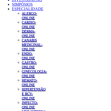
SIMPÓSIOS
ESPECIALIDADE
ALERGO-
ONLINE
CARDIO-
ONLINE
DERMA-
ONLINE
CANABIS
MEDICINAL-
ONLINE
ENDO-
ONLINE
GASTRO-
ONLINE
GINECOLOGIA-
ONLINE
HEMATO-
ONLINE
HIPERTENSÃO
E RCV-
ONLINE
INFECTO-
ONLINE