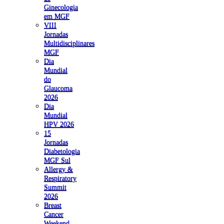
Ginecologia
em MGF
VIII
Jornadas
Multidisciplinares
MGF
Dia
Mundial
do
Glaucoma
2026
Dia
Mundial
HPV 2026
15
Jornadas
Diabetologia
MGF Sul
Allergy &
Respiratory
Summit
2026
Breast
Cancer
Weekend