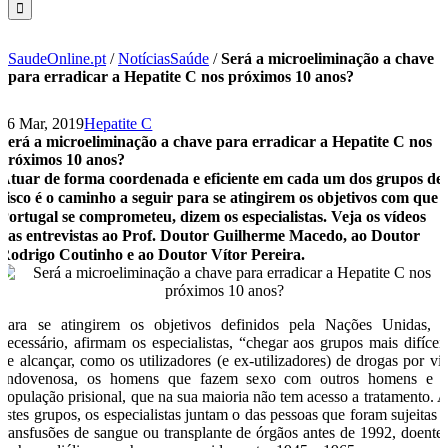
SaudeOnline.pt
/
NotíciasSaúde
/
Será a microeliminação a chave
para erradicar a Hepatite C nos próximos 10 anos?
26 Mar, 2019
Hepatite C
Será a microeliminação a chave para erradicar a Hepatite C nos
próximos 10 anos?
Atuar de forma coordenada e eficiente em cada um dos grupos de
risco é o caminho a seguir para se atingirem os objetivos com que
Portugal se comprometeu, dizem os especialistas. Veja os vídeos
das entrevistas ao Prof. Doutor Guilherme Macedo, ao Doutor
Rodrigo Coutinho e ao Doutor Vítor Pereira.
Para se atingirem os objetivos definidos pela Nações Unidas, 
necessário, afirmam os especialistas, “chegar aos grupos mais difícei
de alcançar, como os utilizadores (e ex-utilizadores) de drogas por vi
endovenosa, os homens que fazem sexo com outros homens e 
população prisional, que na sua maioria não tem acesso a tratamento. 
estes grupos, os especialistas juntam o das pessoas que foram sujeitas 
transfusões de sangue ou transplante de órgãos antes de 1992, doente