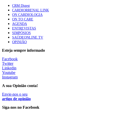
CRM Digest
Quase quatro em cada dez doentes com enfarte
CARDIORRENAL LINK
apresentavam níveis elevados de Lp(a), revela estudo
ON CARDIOLOGIA
86 visualizações
ON TO CARE
AGENDA
ENTREVISTAS
SIMPÓSIOS
Trodelvy aprovado para primeira linha no cancro da
SAÚDEONLINE.TV
mama triplo negativo metastático em doentes não
OPINIÃO
elegíveis para inibidores PD-(L)1
61 visualizações
Esteja sempre informado
Facebook
MAIS NOTÍCIAS
Twitter
Linkedin
Youtube
Instagram
“É incompreensível que haja doentes durante meses à espera d
A sua Opinião conta!
medicação e que haja vários dados clínicos que temos de verter n
Envie-nos o seu
plataforma, quando isso poderia ser muito mais rápido e fácil”, critico
artigo de opinião
o médico.
Siga-nos no Facebook