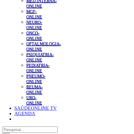
MED.INTERNA-
ONLINE
MGF-
ONLINE
NEURO-
ONLINE
ONCO-
ONLINE
OFTALMOLOGIA-
ONLINE
PSIQUIATRIA-
ONLINE
PEDIATRIA-
ONLINE
PNEUMO-
ONLINE
REUMA-
ONLINE
URO-
ONLINE
SAÚDEONLINE TV
AGENDA
Pesquisar