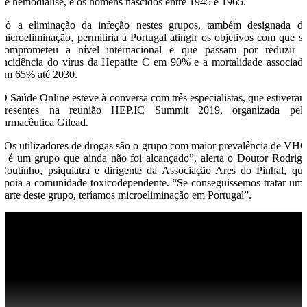
de hemodiálise, e os homens nascidos entre 1945 e 1965.
Só a eliminação da infeção nestes grupos, também designada d
microeliminação, permitiria a Portugal atingir os objetivos com que s
comprometeu a nível internacional e que passam por reduzir 
incidência do vírus da Hepatite C em 90% e a mortalidade associad
em 65% até 2030.
O Saúde Online esteve à conversa com três especialistas, que estivera
presentes na reunião HEP.IC Summit 2019, organizada pel
farmacêutica Gilead.
“Os utilizadores de drogas são o grupo com maior prevalência de VH
e é um grupo que ainda não foi alcançado”, alerta o Doutor Rodrig
Coutinho, psiquiatra e dirigente da Associação Ares do Pinhal, qu
apoia a comunidade toxicodependente. “Se conseguissemos tratar um
parte deste grupo, teríamos microeliminação em Portugal”.