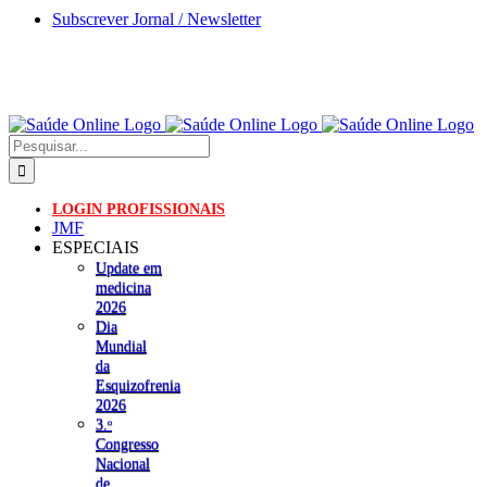
Skip
Subscrever Jornal / Newsletter
to
content
Pesquisar
LOGIN PROFISSIONAIS
JMF
ESPECIAIS
Update em
medicina
2026
Dia
Mundial
da
Esquizofrenia
2026
3.ᵒ
Congresso
Nacional
de