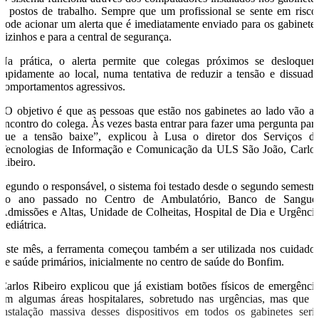
e postos de trabalho. Sempre que um profissional se sente em risco
pode acionar um alerta que é imediatamente enviado para os gabinete
vizinhos e para a central de segurança.
Na prática, o alerta permite que colegas próximos se desloque
rapidamente ao local, numa tentativa de reduzir a tensão e dissuadi
comportamentos agressivos.
“O objetivo é que as pessoas que estão nos gabinetes ao lado vão a
encontro do colega. Às vezes basta entrar para fazer uma pergunta par
que a tensão baixe”, explicou à Lusa o diretor dos Serviços d
Tecnologias de Informação e Comunicação da ULS São João, Carlo
Ribeiro.
Segundo o responsável, o sistema foi testado desde o segundo semestr
do ano passado no Centro de Ambulatório, Banco de Sangue
Admissões e Altas, Unidade de Colheitas, Hospital de Dia e Urgênci
Pediátrica.
Este mês, a ferramenta começou também a ser utilizada nos cuidado
de saúde primários, inicialmente no centro de saúde do Bonfim.
Carlos Ribeiro explicou que já existiam botões físicos de emergênci
em algumas áreas hospitalares, sobretudo nas urgências, mas que 
instalação massiva desses dispositivos em todos os gabinetes seri