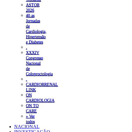
ASTOR
2026
40.as
Jornadas
de
Cardiologia,
Hipertensão
e Diabetes
.
XXXIV
Congresso
Nacional
de
Coloproctologia
.
CARDIORRENAL
LINK
ON
CARDIOLOGIA
ON TO
CARE
» Ver
todos
NACIONAL
INVESTIGAÇÃO