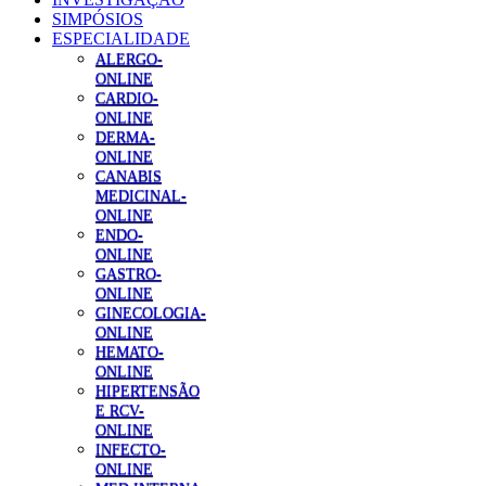
SIMPÓSIOS
ESPECIALIDADE
ALERGO-
ONLINE
CARDIO-
ONLINE
DERMA-
ONLINE
CANABIS
MEDICINAL-
ONLINE
ENDO-
ONLINE
GASTRO-
ONLINE
GINECOLOGIA-
ONLINE
HEMATO-
ONLINE
HIPERTENSÃO
E RCV-
ONLINE
INFECTO-
ONLINE