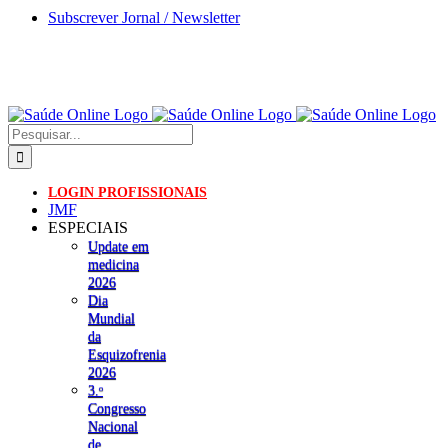
Skip
Subscrever Jornal / Newsletter
to
content
Pesquisar
LOGIN PROFISSIONAIS
JMF
ESPECIAIS
Update em
medicina
2026
Dia
Mundial
da
Esquizofrenia
2026
3.ᵒ
Congresso
Nacional
de