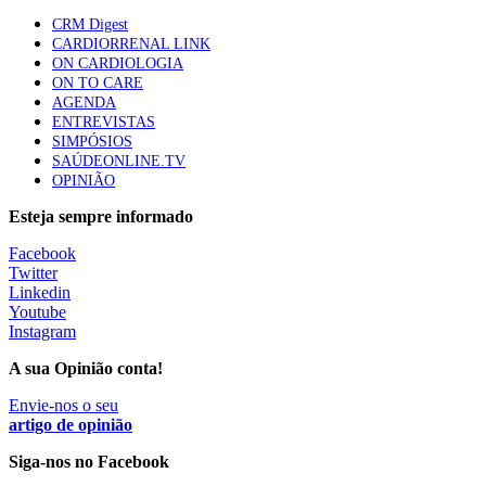
apresentavam níveis elevados de Lp(a), revela estudo
CRM Digest
86 visualizações
CARDIORRENAL LINK
ON CARDIOLOGIA
ON TO CARE
AGENDA
Trodelvy aprovado para primeira linha no cancro da
ENTREVISTAS
mama triplo negativo metastático em doentes não
SIMPÓSIOS
elegíveis para inibidores PD-(L)1
SAÚDEONLINE.TV
61 visualizações
OPINIÃO
Esteja sempre informado
MAIS NOTÍCIAS
Facebook
Twitter
Linkedin
Quase 11.900 jovens recorreram aos cheques psicólogo e
Youtube
nutricionista no primeiro mês
Instagram
7 Ago, 2026
|
0 Comments
A sua Opinião conta!
Envie-nos o seu
ULS de Coimbra estreia cirurgia endoscópica do ouvido com
artigo de opinião
apoio robótico em Portugal
Siga-nos no Facebook
7 Ago, 2026
|
0 Comments