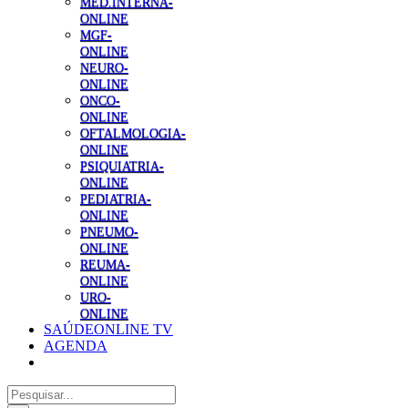
MED.INTERNA-
ONLINE
MGF-
ONLINE
NEURO-
ONLINE
ONCO-
ONLINE
OFTALMOLOGIA-
ONLINE
PSIQUIATRIA-
ONLINE
PEDIATRIA-
ONLINE
PNEUMO-
ONLINE
REUMA-
ONLINE
URO-
ONLINE
SAÚDEONLINE TV
AGENDA
Pesquisar