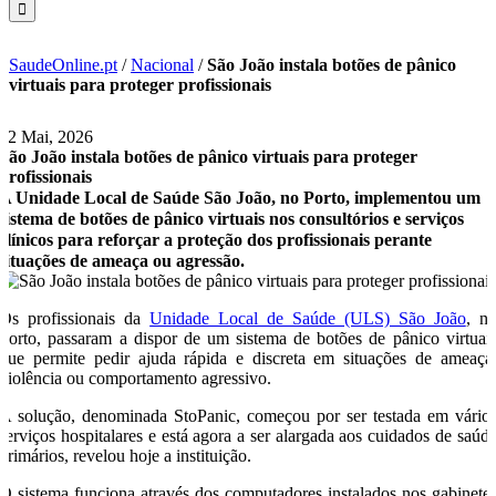
SaudeOnline.pt
/
Nacional
/
São João instala botões de pânico
virtuais para proteger profissionais
22 Mai, 2026
São João instala botões de pânico virtuais para proteger
profissionais
A Unidade Local de Saúde São João, no Porto, implementou um
sistema de botões de pânico virtuais nos consultórios e serviços
clínicos para reforçar a proteção dos profissionais perante
situações de ameaça ou agressão.
Os profissionais da
Unidade Local de Saúde (ULS) São João
, n
Porto, passaram a dispor de um sistema de botões de pânico virtuai
que permite pedir ajuda rápida e discreta em situações de ameaça
violência ou comportamento agressivo.
A solução, denominada StoPanic, começou por ser testada em vário
serviços hospitalares e está agora a ser alargada aos cuidados de saúd
primários, revelou hoje a instituição.
O sistema funciona através dos computadores instalados nos gabinete