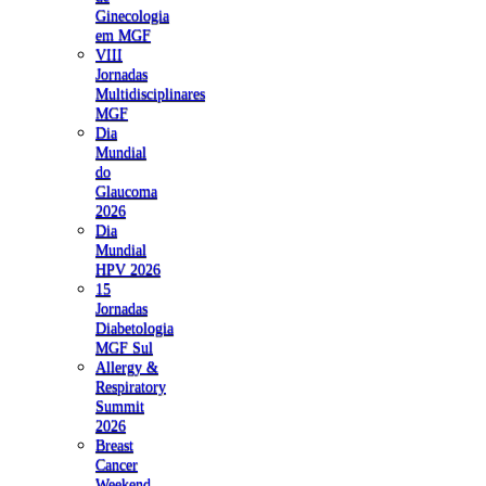
Ginecologia
em MGF
VIII
Jornadas
Multidisciplinares
MGF
Dia
Mundial
do
Glaucoma
2026
Dia
Mundial
HPV 2026
15
Jornadas
Diabetologia
MGF Sul
Allergy &
Respiratory
Summit
2026
Breast
Cancer
Weekend