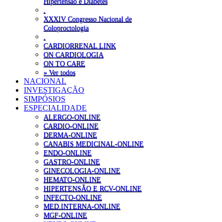
Hipertensão e Diabetes
.
XXXIV Congresso Nacional de
Coloproctologia
.
CARDIORRENAL LINK
ON CARDIOLOGIA
ON TO CARE
» Ver todos
NACIONAL
INVESTIGAÇÃO
SIMPÓSIOS
ESPECIALIDADE
ALERGO-ONLINE
CARDIO-ONLINE
DERMA-ONLINE
CANABIS MEDICINAL-ONLINE
ENDO-ONLINE
GASTRO-ONLINE
GINECOLOGIA-ONLINE
HEMATO-ONLINE
HIPERTENSÃO E RCV-ONLINE
INFECTO-ONLINE
MED.INTERNA-ONLINE
MGF-ONLINE