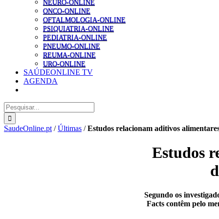
NEURO-ONLINE
ONCO-ONLINE
OFTALMOLOGIA-ONLINE
PSIQUIATRIA-ONLINE
PEDIATRIA-ONLINE
PNEUMO-ONLINE
REUMA-ONLINE
URO-ONLINE
SAÚDEONLINE TV
AGENDA
Pesquisar
SaudeOnline.pt
/
Últimas
/
Estudos relacionam aditivos alimentare
Estudos r
d
Segundo os investigad
Facts contêm pelo men