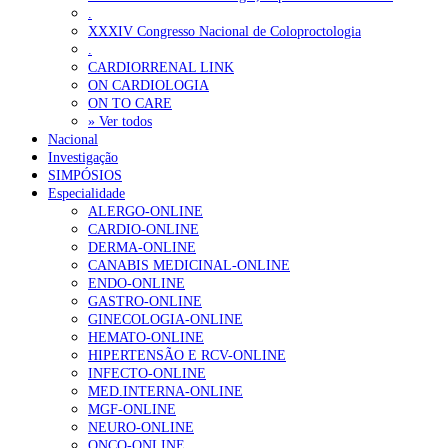
.
XXXIV Congresso Nacional de Coloproctologia
.
CARDIORRENAL LINK
ON CARDIOLOGIA
ON TO CARE
» Ver todos
Nacional
Investigação
SIMPÓSIOS
Especialidade
ALERGO-ONLINE
CARDIO-ONLINE
DERMA-ONLINE
CANABIS MEDICINAL-ONLINE
ENDO-ONLINE
GASTRO-ONLINE
GINECOLOGIA-ONLINE
HEMATO-ONLINE
HIPERTENSÃO E RCV-ONLINE
INFECTO-ONLINE
MED.INTERNA-ONLINE
MGF-ONLINE
NEURO-ONLINE
ONCO-ONLINE