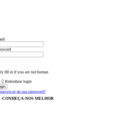
ail
ssword
y fill in if you are not human
Relembrar login
queceu-se da sua password?
CONHEÇA-NOS MELHOR