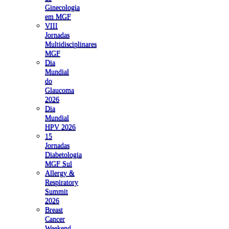
Ginecologia
em MGF
VIII
Jornadas
Multidisciplinares
MGF
Dia
Mundial
do
Glaucoma
2026
Dia
Mundial
HPV 2026
15
Jornadas
Diabetologia
MGF Sul
Allergy &
Respiratory
Summit
2026
Breast
Cancer
Weekend