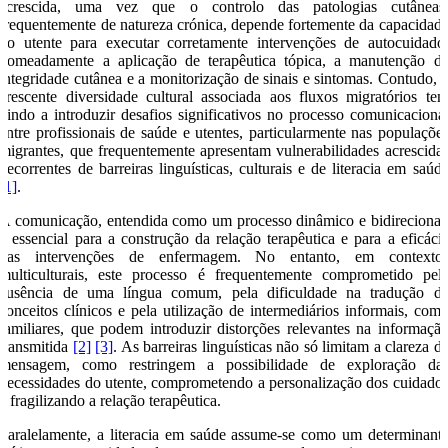
acrescida, uma vez que o controlo das patologias cutâneas
frequentemente de natureza crónica, depende fortemente da capacidad
do utente para executar corretamente intervenções de autocuidado
nomeadamente a aplicação de terapêutica tópica, a manutenção d
integridade cutânea e a monitorização de sinais e sintomas. Contudo, 
crescente diversidade cultural associada aos fluxos migratórios te
vindo a introduzir desafios significativos no processo comunicaciona
entre profissionais de saúde e utentes, particularmente nas populaçõe
migrantes, que frequentemente apresentam vulnerabilidades acrescida
decorrentes de barreiras linguísticas, culturais e de literacia em saúd
[1]
.
A comunicação, entendida como um processo dinâmico e bidirecional
é essencial para a construção da relação terapêutica e para a eficáci
das intervenções de enfermagem. No entanto, em contexto
multiculturais, este processo é frequentemente comprometido pel
ausência de uma língua comum, pela dificuldade na tradução d
conceitos clínicos e pela utilização de intermediários informais, com
familiares, que podem introduzir distorções relevantes na informaçã
transmitida
[2]
[3]
. As barreiras linguísticas não só limitam a clareza d
mensagem, como restringem a possibilidade de exploração da
necessidades do utente, comprometendo a personalização dos cuidado
e fragilizando a relação terapêutica.
Paralelamente, a literacia em saúde assume-se como um determinant