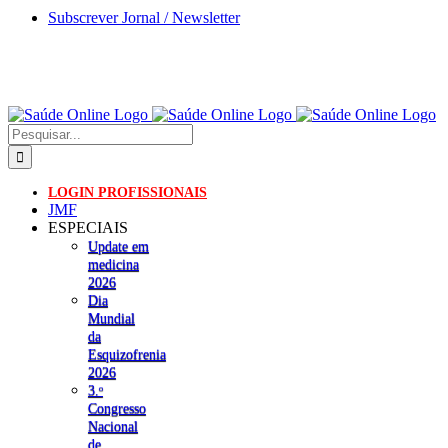
Skip
Subscrever Jornal / Newsletter
to
content
Pesquisar
LOGIN PROFISSIONAIS
JMF
ESPECIAIS
Update em
medicina
2026
Dia
Mundial
da
Esquizofrenia
2026
3.ᵒ
Congresso
Nacional
de