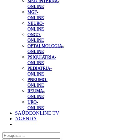
MED.INTERNA-
ONLINE
MGF-
ONLINE
NEURO-
ONLINE
ONCO-
ONLINE
OFTALMOLOGIA-
ONLINE
PSIQUIATRIA-
ONLINE
PEDIATRIA-
ONLINE
PNEUMO-
ONLINE
REUMA-
ONLINE
URO-
ONLINE
SAÚDEONLINE TV
AGENDA
Pesquisar