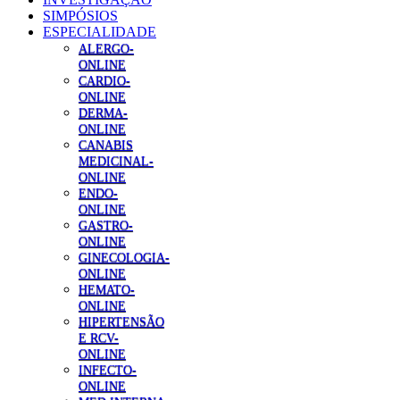
SIMPÓSIOS
ESPECIALIDADE
ALERGO-
ONLINE
CARDIO-
ONLINE
DERMA-
ONLINE
CANABIS
MEDICINAL-
ONLINE
ENDO-
ONLINE
GASTRO-
ONLINE
GINECOLOGIA-
ONLINE
HEMATO-
ONLINE
HIPERTENSÃO
E RCV-
ONLINE
INFECTO-
ONLINE