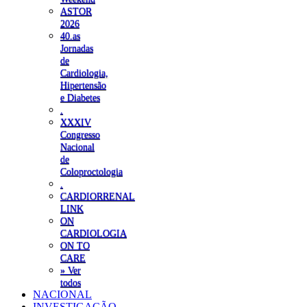
ASTOR
2026
40.as
Jornadas
de
Cardiologia,
Hipertensão
e Diabetes
.
XXXIV
Congresso
Nacional
de
Coloproctologia
.
CARDIORRENAL
LINK
ON
CARDIOLOGIA
ON TO
CARE
» Ver
todos
NACIONAL
INVESTIGAÇÃO