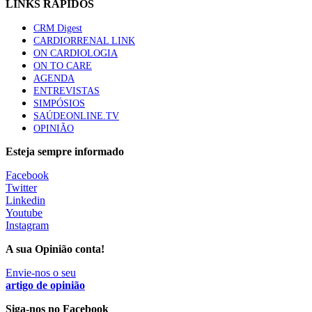
LINKS RÁPIDOS
CRM Digest
Quase quatro em cada dez doentes com enfarte
CARDIORRENAL LINK
apresentavam níveis elevados de Lp(a), revela estudo
ON CARDIOLOGIA
87 visualizações
ON TO CARE
AGENDA
ENTREVISTAS
SIMPÓSIOS
Trodelvy aprovado para primeira linha no cancro da
SAÚDEONLINE.TV
mama triplo negativo metastático em doentes não
OPINIÃO
elegíveis para inibidores PD-(L)1
61 visualizações
Esteja sempre informado
Facebook
MAIS NOTÍCIAS
Twitter
Linkedin
Youtube
Instagram
Quase 11.900 jovens recorreram aos cheques psicólogo e
nutricionista no primeiro mês
A sua Opinião conta!
7 Ago, 2026
|
0 Comments
Envie-nos o seu
artigo de opinião
ULS de Coimbra estreia cirurgia endoscópica do ouvido com
Siga-nos no Facebook