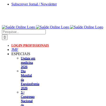
Skip
Subscrever Jornal / Newsletter
to
content
Pesquisar
LOGIN PROFISSIONAIS
JMF
ESPECIAIS
Update em
medicina
2026
Dia
Mundial
da
Esquizofrenia
2026
3.ᵒ
Congresso
Nacional
de