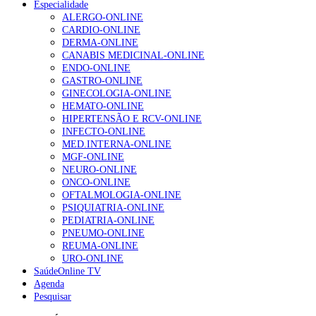
Especialidade
NOTÍCIAS MAIS LIDAS
ALERGO-ONLINE
CARDIO-ONLINE
Enfermagem Forense. “Da urgência ao tribunal, cada
DERMA-ONLINE
gesto conta e cada profissional faz a diferença”
CANABIS MEDICINAL-ONLINE
203 visualizações
ENDO-ONLINE
GASTRO-ONLINE
GINECOLOGIA-ONLINE
HEMATO-ONLINE
1.º Episódio do Podcast “Frequência Cardio – Sintoniza
HIPERTENSÃO E RCV-ONLINE
te na Insuficiência Cardíaca” da Bayer
INFECTO-ONLINE
169 visualizações
MED.INTERNA-ONLINE
MGF-ONLINE
NEURO-ONLINE
ONCO-ONLINE
Alguns milhares de utentes podem ficar sem médico de
OFTALMOLOGIA-ONLINE
família com nova regras do registo, alerta associação
PSIQUIATRIA-ONLINE
132 visualizações
PEDIATRIA-ONLINE
PNEUMO-ONLINE
REUMA-ONLINE
URO-ONLINE
SaúdeOnline TV
“Os programas de rastreio do cancro do pulmão são
Agenda
custo-efetivos e representam um investimento
Pesquisar
sustentável para os sistemas de saúde”
93 visualizações