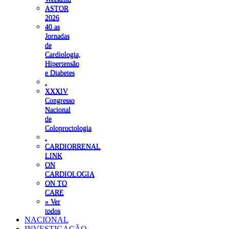
ASTOR
2026
40.as
Jornadas
de
Cardiologia,
Hipertensão
e Diabetes
.
XXXIV
Congresso
Nacional
de
Coloproctologia
.
CARDIORRENAL
LINK
ON
CARDIOLOGIA
ON TO
CARE
» Ver
todos
NACIONAL
INVESTIGAÇÃO