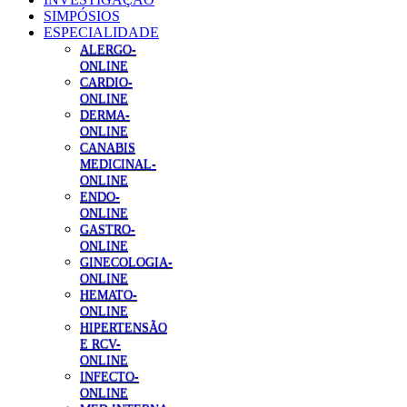
SIMPÓSIOS
ESPECIALIDADE
ALERGO-
ONLINE
CARDIO-
ONLINE
DERMA-
ONLINE
CANABIS
MEDICINAL-
ONLINE
ENDO-
ONLINE
GASTRO-
ONLINE
GINECOLOGIA-
ONLINE
HEMATO-
ONLINE
HIPERTENSÃO
E RCV-
ONLINE
INFECTO-
ONLINE