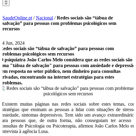
SaudeOnline.pt
/
Nacional
/
Redes sociais são “tábua de
salvação” para pessoas com problemas psicológicos sem
recursos
24 Jun, 2024
Redes sociais são “tábua de salvação” para pessoas com
problemas psicológicos sem recursos
O psiquiatra João Carlos Melo considera que as redes sociais são
uma "tábua de salvação" para pessoas com ansiedade e depressão
sem resposta no setor público, nem dinheiro para consultas
privadas, encontrando na internet estratégias para estes
problemas.
“Existem muitas páginas nas redes sociais sobre estes temas, co
estratégias que ensinam as pessoas a lidar com situações de stresse
ansiedade, sintomas depressivos. Tem sido um avanço extraordinário
para pessoas que, de outra forma, não conseguiam ter acesso 
consultas de Psicologia ou Psicoterapia, afirmou João Carlos Melo e
entrevista à agência Lusa.