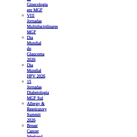
Ginecologia
em MGF
VIII
Jornadas
Multidisciplinares
MGF
Dia
Mundial
do
Glaucoma
2026
Dia
Mundial
HPV 2026
15
Jornadas
Diabetologia
MGF Sul
Allergy &
Respiratory
Summit
2026
Breast
Cancer
Weekend