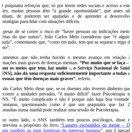
O psiquiatra reforçou que, só por terem redes sociais e acesso a este
sites
, muitas pessoas têm “a grande oportunidade”, que antes nã
tinham, de poderem ser ajudadas e de aprender a desenvolve
estratégias para lidar com situações difíceis.
Apesar de se correr o risco de “haver pessoas ou indicações meno
sérias do que outras”, João Carlos Melo considerou que “é algum
ajuda”, comentando que, “como em tudo, tem que se separar o trigo d
joio”.
Lamentou que não tenha havido o mesmo avanço em relação à
situações mais graves de doenças mentais.
“Por muito que se faça – 
com os meios que tem, faz muito -, o Serviço Nacional de Saúd
[SNS], não dá uma resposta suficientemente importante a todas a
pessoas que têm doenças mais graves”
, referiu.
João Carlos Melo disse que, se os doentes não tiverem dinheiro par
recorrer a unidades privadas, “é muito difícil” fazer Psicoterapia n
SNS. “É muito complicado e não é porque não haja boa vontade”
constatou, questionando como é que um psiquiatra que faz 2
consultas numa manhã pode realizar uma sessão de Psicoterapia.
Por outro lado, o SNS também tem poucos psicólogos, disse n
entrevista a propósito do livro
“Lugares escondidos da mente – D
mais sombrio ao mais luminoso da natureza humana
”, que é lançad