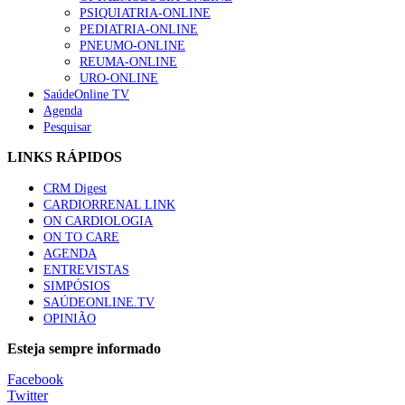
PSIQUIATRIA-ONLINE
“Os programas de rastreio do cancro do pulmão são custo-ef
PEDIATRIA-ONLINE
66 visualizações
PNEUMO-ONLINE
REUMA-ONLINE
URO-ONLINE
SaúdeOnline TV
Agenda
Pesquisar
Trodelvy aprovado para primeira linha no cancro da mama tr
61 visualizações
LINKS RÁPIDOS
CRM Digest
CARDIORRENAL LINK
ON CARDIOLOGIA
Especialistas defendem mais potássio na alimentação para aj
ON TO CARE
57 visualizações
AGENDA
ENTREVISTAS
SIMPÓSIOS
SAÚDEONLINE.TV
OPINIÃO
MAIS NOTÍCIAS
Esteja sempre informado
Sindicato diz que nova carreira de médicos dentistas reforça est
Facebook
6 Ago, 2026
|
0 Comments
Twitter