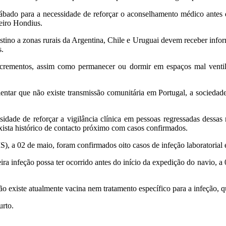
bado para a necessidade de reforçar o aconselhamento médico antes d
zeiro Hondius.
stino a zonas rurais da Argentina, Chile e Uruguai devem receber info
s.
ementos, assim como permanecer ou dormir em espaços mal ventilad
entar que não existe transmissão comunitária em Portugal, a sociedade
ssidade de reforçar a vigilância clínica em pessoas regressadas dessa
xista histórico de contacto próximo com casos confirmados.
, a 02 de maio, foram confirmados oito casos de infeção laboratorial e
a infeção possa ter ocorrido antes do início da expedição do navio, a 
ão existe atualmente vacina nem tratamento específico para a infeção, 
urto.