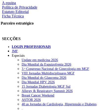
A equipa
Política de Privacidade
Estatuto Editorial
Ficha Técnica
rtilhe nas redes sociais:
Parceiro estratégico
SECÇÕES
LOGIN PROFISSIONAIS
JMF
Especiais
squisar
Update em medicina 2026
Dia Mundial da Esquizofrenia 2026
3.ᵒ Congresso Nacional de Ginecologia em MGF
OTÍCIAS RECENTES
VIII Jornadas Multidisciplinares MGF
Dia Mundial do Glaucoma 2026
Dia Mundial HPV 2026
Sindicato diz que nova carreira de médicos dentistas reforça estabi
15 Jornadas Diabetologia MGF Sul
Allergy & Respiratory Summit 2026
Mais de 400 utentes beneficiaram de comparticipação reforçada para
Breast Cancer Weekend
ASTOR 2026
Sindicato acusa ULS São João de negar direitos de parentalidade a
40.as Jornadas de Cardiologia, Hipertensão e Diabetes
.