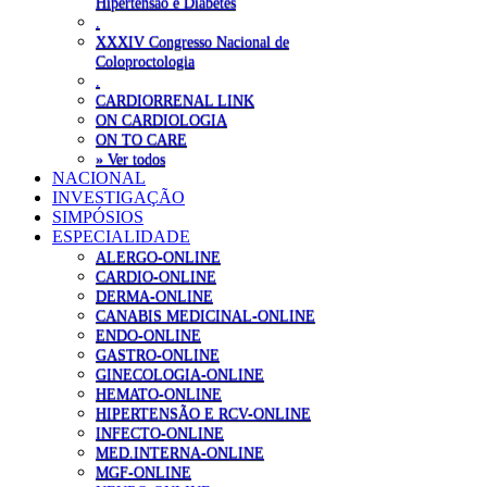
Hipertensão e Diabetes
.
XXXIV Congresso Nacional de
Coloproctologia
.
CARDIORRENAL LINK
ON CARDIOLOGIA
ON TO CARE
» Ver todos
NACIONAL
INVESTIGAÇÃO
SIMPÓSIOS
ESPECIALIDADE
ALERGO-ONLINE
CARDIO-ONLINE
DERMA-ONLINE
CANABIS MEDICINAL-ONLINE
ENDO-ONLINE
GASTRO-ONLINE
GINECOLOGIA-ONLINE
HEMATO-ONLINE
HIPERTENSÃO E RCV-ONLINE
INFECTO-ONLINE
MED.INTERNA-ONLINE
MGF-ONLINE