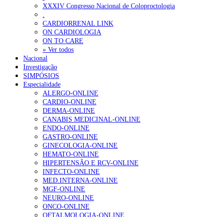
Sindicato critica exclusão dos técnicos na criação de novo curso de
XXXIV Congresso Nacional de Coloproctologia
.
Plataforma criada por estudantes apoia famílias após diagnóstico d
CARDIORRENAL LINK
ON CARDIOLOGIA
ON TO CARE
OTÍCIAS MAIS LIDAS
» Ver todos
Nacional
Investigação
Enfermagem Forense. “Da urgência ao tribunal, cada gesto c
SIMPÓSIOS
202 visualizações
Especialidade
ALERGO-ONLINE
CARDIO-ONLINE
DERMA-ONLINE
CANABIS MEDICINAL-ONLINE
Alguns milhares de utentes podem ficar sem médico de famíl
ENDO-ONLINE
175 visualizações
GASTRO-ONLINE
GINECOLOGIA-ONLINE
HEMATO-ONLINE
HIPERTENSÃO E RCV-ONLINE
INFECTO-ONLINE
Quase quatro em cada dez doentes com enfarte apresentavam
MED.INTERNA-ONLINE
86 visualizações
MGF-ONLINE
NEURO-ONLINE
ONCO-ONLINE
OFTALMOLOGIA-ONLINE