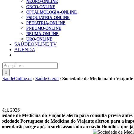
NEURO-ONLINE
ONCO-ONLINE
OFTALMOLOGIA-ONLINE
PSIQUIATRIA-ONLINE
PEDIATRIA-ONLINE
PNEUMO-ONLINE
REUMA-ONLINE
URO-ONLINE
SAÚDEONLINE TV
AGENDA
Pesquisar
SaudeOnline.pt
/
Saúde Geral
/
Sociedade de Medicina do Viajante 
 Mai, 2026
ciedade de Medicina do Viajante alerta para consulta prévia antes
Sociedade Portuguesa de Medicina do Viajante alertou para a impo
comendação surge após o surto associado ao navio Hondius, que já