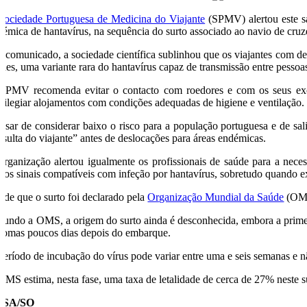
Sociedade Portuguesa de Medicina do Viajante
(SPMV) alertou este sá
démica de hantavírus, na sequência do surto associado ao navio de cru
 comunicado, a sociedade científica sublinhou que os viajantes com de
des, uma variante rara do hantavírus capaz de transmissão entre pessoa
SPMV recomenda evitar o contacto com roedores e com os seus excr
ivilegiar alojamentos com condições adequadas de higiene e ventilação.
esar de considerar baixo o risco para a população portuguesa e de sali
nsulta do viajante” antes de deslocações para áreas endémicas.
organização alertou igualmente os profissionais de saúde para a nece
tros sinais compatíveis com infeção por hantavírus, sobretudo quando e
sde que o surto foi declarado pela
Organização Mundial da Saúde
(OMS)
gundo a OMS, a origem do surto ainda é desconhecida, embora a primeir
ntomas poucos dias depois do embarque.
período de incubação do vírus pode variar entre uma e seis semanas e n
OMS estima, nesta fase, uma taxa de letalidade de cerca de 27% neste s
USA/SO