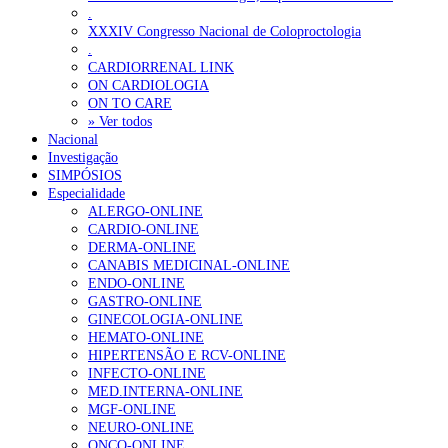
.
XXXIV Congresso Nacional de Coloproctologia
.
CARDIORRENAL LINK
ON CARDIOLOGIA
ON TO CARE
» Ver todos
Nacional
Investigação
SIMPÓSIOS
Especialidade
ALERGO-ONLINE
CARDIO-ONLINE
DERMA-ONLINE
CANABIS MEDICINAL-ONLINE
ENDO-ONLINE
GASTRO-ONLINE
GINECOLOGIA-ONLINE
HEMATO-ONLINE
HIPERTENSÃO E RCV-ONLINE
INFECTO-ONLINE
MED.INTERNA-ONLINE
MGF-ONLINE
NEURO-ONLINE
ONCO-ONLINE