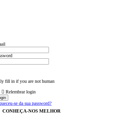
ail
ssword
y fill in if you are not human
Relembrar login
queceu-se da sua password?
CONHEÇA-NOS MELHOR