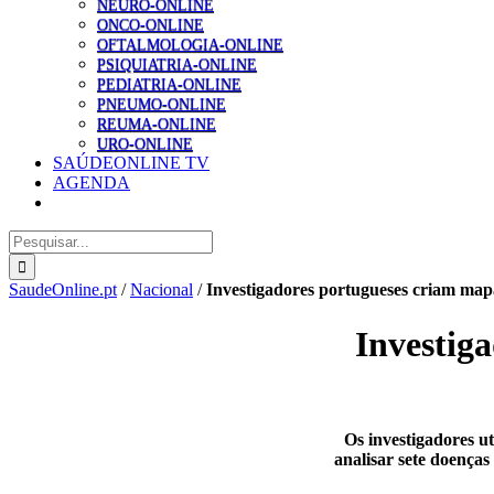
NEURO-ONLINE
ONCO-ONLINE
OFTALMOLOGIA-ONLINE
PSIQUIATRIA-ONLINE
PEDIATRIA-ONLINE
PNEUMO-ONLINE
REUMA-ONLINE
URO-ONLINE
SAÚDEONLINE TV
AGENDA
Pesquisar
SaudeOnline.pt
/
Nacional
/
Investigadores portugueses criam mapa
Investig
Os investigadores u
analisar sete doenças