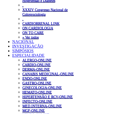
Hipertensão e Diabetes
.
XXXIV Congresso Nacional de
Coloproctologia
.
CARDIORRENAL LINK
ON CARDIOLOGIA
ON TO CARE
» Ver todos
NACIONAL
INVESTIGAÇÃO
SIMPÓSIOS
ESPECIALIDADE
ALERGO-ONLINE
CARDIO-ONLINE
DERMA-ONLINE
CANABIS MEDICINAL-ONLINE
ENDO-ONLINE
GASTRO-ONLINE
GINECOLOGIA-ONLINE
HEMATO-ONLINE
HIPERTENSÃO E RCV-ONLINE
INFECTO-ONLINE
MED.INTERNA-ONLINE
MGF-ONLINE