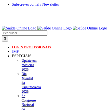
Skip
Subscrever Jornal / Newsletter
to
content
Pesquisar
LOGIN PROFISSIONAIS
JMF
ESPECIAIS
Update em
medicina
2026
Dia
Mundial
da
Esquizofrenia
2026
3.ᵒ
Congresso
Nacional
de