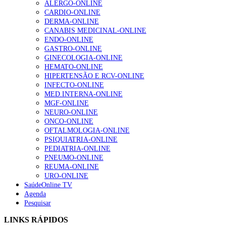
ALERGO-ONLINE
203 visualizações
CARDIO-ONLINE
DERMA-ONLINE
CANABIS MEDICINAL-ONLINE
ENDO-ONLINE
1.º Episódio do Podcast “Frequência Cardio – Sintoniza
GASTRO-ONLINE
te na Insuficiência Cardíaca” da Bayer
GINECOLOGIA-ONLINE
169 visualizações
HEMATO-ONLINE
HIPERTENSÃO E RCV-ONLINE
INFECTO-ONLINE
MED.INTERNA-ONLINE
Alguns milhares de utentes podem ficar sem médico de
MGF-ONLINE
família com nova regras do registo, alerta associação
NEURO-ONLINE
132 visualizações
ONCO-ONLINE
OFTALMOLOGIA-ONLINE
PSIQUIATRIA-ONLINE
PEDIATRIA-ONLINE
PNEUMO-ONLINE
“Os programas de rastreio do cancro do pulmão são
REUMA-ONLINE
custo-efetivos e representam um investimento
URO-ONLINE
sustentável para os sistemas de saúde”
SaúdeOnline TV
93 visualizações
Agenda
Pesquisar
Quase quatro em cada dez doentes com enfarte
LINKS RÁPIDOS
apresentavam níveis elevados de Lp(a), revela estudo