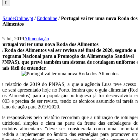
SaudeOnline.pt
/
Endonline
/
Portugal vai ter uma nova Roda dos
Alimentos
15 Jul, 2019
Alimentação
Portugal vai ter uma nova Roda dos Alimentos
A Roda dos Alimentos vai ser revista até final de 2020, segundo o
Programa Nacional para a Promoção da Alimentação Saudável
(PNPAS), que prevê também um sistema de rotulagem uniforme e
mais fácil de entender.
O relatório de 2019 do PNPAS, a que a agência Lusa teve acesso 
que será apresentado hoje no Porto, lembra que o guia alimentar (Rod
dos Alimentos) para a população portuguesa já foi desenvolvido e
2003 e precisa de ser revisto, tendo os técnicos assumido tal tarefa n
plano de ação para 2019/2020.
Os responsáveis pelo relatório recordam que a utilização de rotulage
nutricional simples e clara na parte da frente das embalagens do
produtos alimentares “deve ser considerada como uma important
medida a implementar no âmbito das estratégias para promover um
alimentação saudável”, recordando que Portugal “não apresenta aind