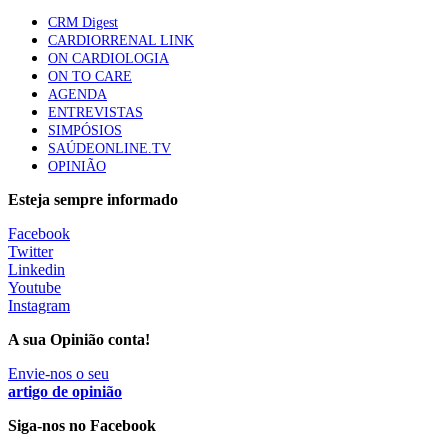
87 visualizações
CRM Digest
CARDIORRENAL LINK
ON CARDIOLOGIA
ON TO CARE
Trodelvy aprovado para primeira linha no cancro da
AGENDA
mama triplo negativo metastático em doentes não
ENTREVISTAS
elegíveis para inibidores PD-(L)1
SIMPÓSIOS
61 visualizações
SAÚDEONLINE.TV
OPINIÃO
MAIS NOTÍCIAS
Esteja sempre informado
Facebook
Twitter
Quase 11.900 jovens recorreram aos cheques psicólogo e
Linkedin
nutricionista no primeiro mês
Youtube
7 Ago, 2026
|
0 Comments
Instagram
A sua Opinião conta!
ULS de Coimbra estreia cirurgia endoscópica do ouvido com
Envie-nos o seu
apoio robótico em Portugal
artigo de opinião
7 Ago, 2026
|
0 Comments
Siga-nos no Facebook