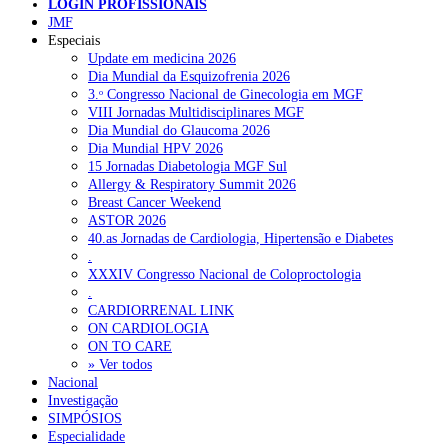
LOGIN PROFISSIONAIS
JMF
Especiais
NOTÍCIAS RECENTES
Update em medicina 2026
Dia Mundial da Esquizofrenia 2026
Quase 11.900 jovens recorreram aos cheques psicólogo e
3.ᵒ Congresso Nacional de Ginecologia em MGF
nutricionista no primeiro mês
7 de Agosto, 2026
VIII Jornadas Multidisciplinares MGF
Dia Mundial do Glaucoma 2026
ULS de Coimbra estreia cirurgia endoscópica do ouvido com
Dia Mundial HPV 2026
apoio robótico em Portugal
7 de Agosto, 2026
15 Jornadas Diabetologia MGF Sul
Allergy & Respiratory Summit 2026
Enfermeiros exigem esclarecimentos sobre eventual gestão
Breast Cancer Weekend
privada da ULS do Algarve
7 de Agosto, 2026
ASTOR 2026
40.as Jornadas de Cardiologia, Hipertensão e Diabetes
Ordem dos Médicos alerta para riscos no novo sistema de acesso
.
a consultas e cirurgias
7 de Agosto, 2026
XXXIV Congresso Nacional de Coloproctologia
.
Portugal está a formar os médicos de que precisa?
6 de Agosto,
CARDIORRENAL LINK
2026
ON CARDIOLOGIA
ON TO CARE
» Ver todos
Nacional
NOTÍCIAS MAIS LIDAS
Investigação
SIMPÓSIOS
Enfermagem Forense. “Da urgência ao tribunal, cada
Especialidade
gesto conta e cada profissional faz a diferença”