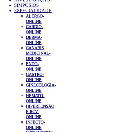
SIMPÓSIOS
ESPECIALIDADE
ALERGO-
ONLINE
CARDIO-
ONLINE
DERMA-
ONLINE
CANABIS
MEDICINAL-
ONLINE
ENDO-
ONLINE
GASTRO-
ONLINE
GINECOLOGIA-
ONLINE
HEMATO-
ONLINE
HIPERTENSÃO
E RCV-
ONLINE
INFECTO-
ONLINE