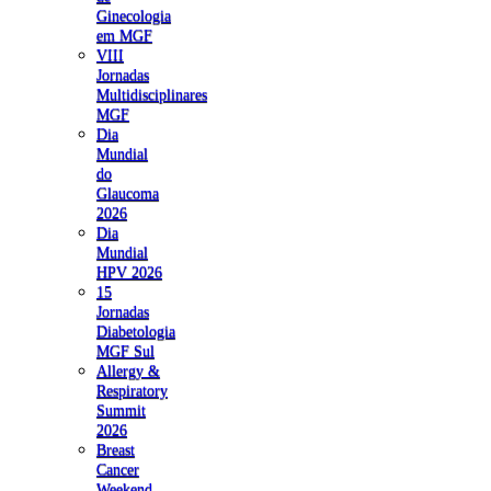
Ginecologia
em MGF
VIII
Jornadas
Multidisciplinares
MGF
Dia
Mundial
do
Glaucoma
2026
Dia
Mundial
HPV 2026
15
Jornadas
Diabetologia
MGF Sul
Allergy &
Respiratory
Summit
2026
Breast
Cancer
Weekend