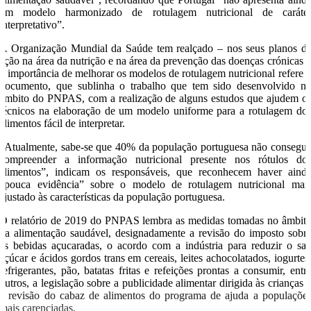
um modelo harmonizado de rotulagem nutricional de caráte
interpretativo”.
A Organização Mundial da Saúde tem realçado – nos seus planos d
ação na área da nutrição e na área da prevenção das doenças crónicas 
a importância de melhorar os modelos de rotulagem nutricional refere 
documento, que sublinha o trabalho que tem sido desenvolvido n
âmbito do PNPAS, com a realização de alguns estudos que ajudem o
técnicos na elaboração de um modelo uniforme para a rotulagem do
alimentos fácil de interpretar.
“Atualmente, sabe-se que 40% da população portuguesa não consegu
compreender a informação nutricional presente nos rótulos do
alimentos”, indicam os responsáveis, que reconhecem haver aind
“pouca evidência” sobre o modelo de rotulagem nutricional mai
ajustado às características da população portuguesa.
O relatório de 2019 do PNPAS lembra as medidas tomadas no âmbit
da alimentação saudável, designadamente a revisão do imposto sobr
as bebidas açucaradas, o acordo com a indústria para reduzir o sal
açúcar e ácidos gordos trans em cereais, leites achocolatados, iogurtes
refrigerantes, pão, batatas fritas e refeições prontas a consumir, entr
outros, a legislação sobre a publicidade alimentar dirigida às crianças 
a revisão do cabaz de alimentos do programa de ajuda a populaçõe
mais carenciadas.