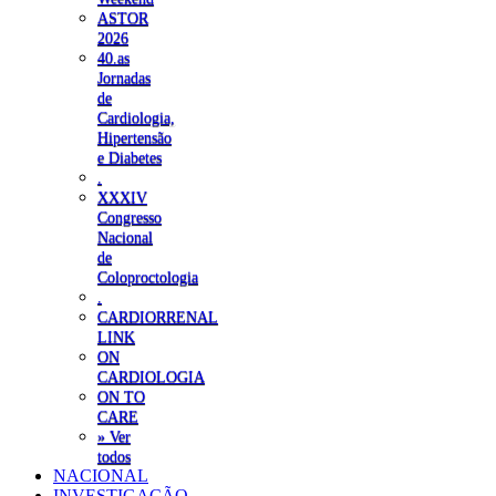
ASTOR
2026
40.as
Jornadas
de
Cardiologia,
Hipertensão
e Diabetes
.
XXXIV
Congresso
Nacional
de
Coloproctologia
.
CARDIORRENAL
LINK
ON
CARDIOLOGIA
ON TO
CARE
» Ver
todos
NACIONAL
INVESTIGAÇÃO