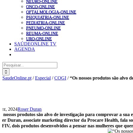
NEURO-ONLINE
ONCO-ONLINE
OFTALMOLOGIA-ONLINE
PSIQUIATRIA-ONLINE
PEDIATRIA-ONLINE
PNEUMO-ONLINE
REUMA-ONLINE
URO-ONLINE
SAÚDEONLINE TV
AGENDA
Pesquisar
SaudeOnline.pt
/
Especial
/
COGI
/
“Os nossos produtos são alvo d
Dez, 2024
Roser Duran
s nossos produtos são alvo de investigação para comprovar a sua e
ser Duran, associate marketing director da Procare Health, fala so
oFIV, dois produtos desenvolvidos a pensar nas mulheres que querem