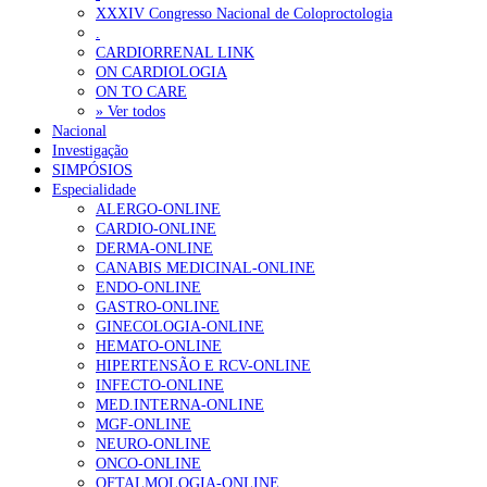
Ordem dos Médicos alerta para riscos no novo sistema de acesso a c
XXXIV Congresso Nacional de Coloproctologia
.
Portugal está a formar os médicos de que precisa?
6 de Agosto, 202
CARDIORRENAL LINK
ON CARDIOLOGIA
ON TO CARE
OTÍCIAS MAIS LIDAS
» Ver todos
Nacional
Investigação
Enfermagem Forense. “Da urgência ao tribunal, cada gesto c
SIMPÓSIOS
203 visualizações
Especialidade
ALERGO-ONLINE
CARDIO-ONLINE
DERMA-ONLINE
CANABIS MEDICINAL-ONLINE
1.º Episódio do Podcast “Frequência Cardio – Sintoniza-te 
ENDO-ONLINE
169 visualizações
GASTRO-ONLINE
GINECOLOGIA-ONLINE
HEMATO-ONLINE
HIPERTENSÃO E RCV-ONLINE
INFECTO-ONLINE
Alguns milhares de utentes podem ficar sem médico de famíl
MED.INTERNA-ONLINE
132 visualizações
MGF-ONLINE
NEURO-ONLINE
ONCO-ONLINE
OFTALMOLOGIA-ONLINE