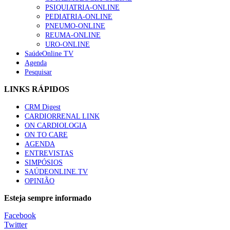
PSIQUIATRIA-ONLINE
“Os programas de rastreio do cancro do pulmão são custo-ef
PEDIATRIA-ONLINE
93 visualizações
PNEUMO-ONLINE
REUMA-ONLINE
URO-ONLINE
SaúdeOnline TV
Agenda
Pesquisar
Quase quatro em cada dez doentes com enfarte apresentavam
87 visualizações
LINKS RÁPIDOS
CRM Digest
CARDIORRENAL LINK
ON CARDIOLOGIA
Trodelvy aprovado para primeira linha no cancro da mama tr
ON TO CARE
61 visualizações
AGENDA
ENTREVISTAS
SIMPÓSIOS
SAÚDEONLINE.TV
OPINIÃO
MAIS NOTÍCIAS
Esteja sempre informado
COGI 2024: Inovações e novas abordagens no tratamento da fert
Facebook
2 Dez, 2024
|
0 Comments
Twitter