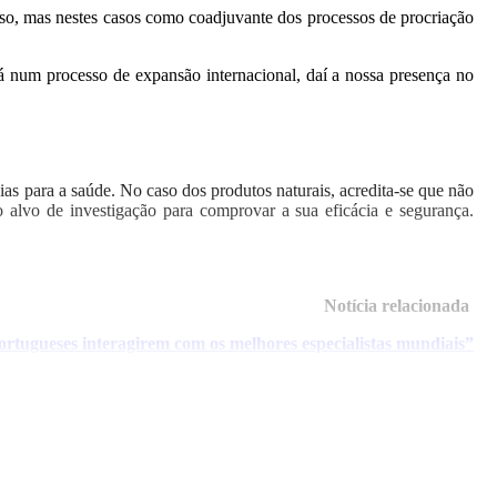
so, mas nestes casos como coadjuvante dos processos de procriação
 num processo de expansão internacional, daí a nossa presença no
s para a saúde. No caso dos produtos naturais, acredita-se que não
 alvo de investigação para comprovar a sua eficácia e segurança.
Notícia relacionada
tugueses interagirem com os melhores especialistas mundiais”