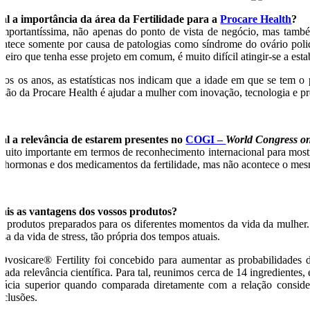
al a importância da área da Fertilidade para a
Procare Health
?
importantíssima, não apenas do ponto de vista de negócio, mas també
ontece somente por causa de patologias como síndrome do ovário poliq
ceiro que tenha esse projeto em comum, é muito difícil atingir-se a estab
dos os anos, as estatísticas nos indicam que a idade em que se tem o 
ssão da Procare Health é ajudar a mulher com inovação, tecnologia e pr
al a relevância de estarem presentes no
COGI –
World Congress on 
muito importante em termos de reconhecimento internacional para most
s hormonas e dos medicamentos da fertilidade, mas não acontece o mesmo
ais as vantagens dos vossos produtos?
o produtos preparados para os diferentes momentos da vida da mulher.
sa da vida de stress, tão própria dos tempos atuais.
Ovosicare® Fertility foi concebido para aumentar as probabilidades 
evada relevância científica. Para tal, reunimos cerca de 14 ingrediente
icácia superior quando comparada diretamente com a relação consider
nclusões.