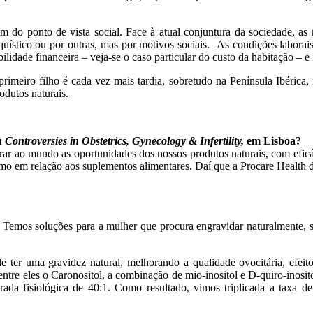
m do ponto de vista social. Face à atual conjuntura da sociedade, as
uístico ou por outras, mas por motivos sociais. As condições laborais
ilidade financeira – veja-se o caso particular do custo da habitação – e 
primeiro filho é cada vez mais tardia, sobretudo na Península Ibérica
odutos naturais.
Controversies in Obstetrics, Gynecology & Infertility,
em Lisboa?
rar ao mundo as oportunidades dos nossos produtos naturais, com efic
 em relação aos suplementos alimentares. Daí que a Procare Health dê 
 Temos soluções para a mulher que procura engravidar naturalmente, 
de ter uma gravidez natural, melhorando a qualidade ovocitária, efe
s, entre eles o Caronositol, a combinação de mio-inositol e D-quiro-in
ada fisiológica de 40:1. Como resultado, vimos triplicada a taxa d