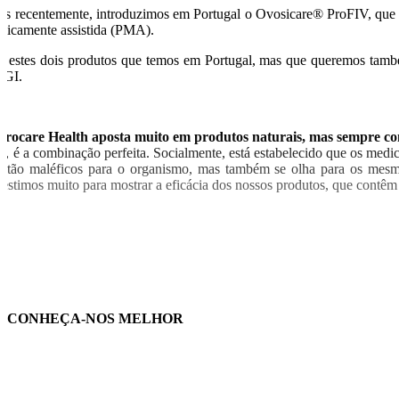
is recentemente, introduzimos em Portugal o Ovosicare® ProFIV, que t
dicamente assistida (PMA).
o estes dois produtos que temos em Portugal, mas que queremos també
GI.
Procare Health aposta muito em produtos naturais, mas sempre com
m, é a combinação perfeita. Socialmente, está estabelecido que os med
o tão maléficos para o organismo, mas também se olha para os mesmo
vestimos muito para mostrar a eficácia dos nossos produtos, que contêm
O
CONHEÇA-NOS MELHOR