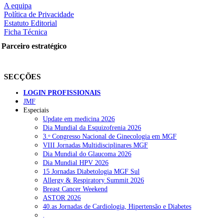
A equipa
Política de Privacidade
Estatuto Editorial
Ficha Técnica
rtilhe nas redes sociais:
Parceiro estratégico
SECÇÕES
LOGIN PROFISSIONAIS
JMF
Especiais
squisar
Update em medicina 2026
Dia Mundial da Esquizofrenia 2026
3.ᵒ Congresso Nacional de Ginecologia em MGF
OTÍCIAS RECENTES
VIII Jornadas Multidisciplinares MGF
Dia Mundial do Glaucoma 2026
Dia Mundial HPV 2026
Quase 11.900 jovens recorreram aos cheques psicólogo e nutricioni
15 Jornadas Diabetologia MGF Sul
Allergy & Respiratory Summit 2026
ULS de Coimbra estreia cirurgia endoscópica do ouvido com apoio
Breast Cancer Weekend
ASTOR 2026
Enfermeiros exigem esclarecimentos sobre eventual gestão privad
40.as Jornadas de Cardiologia, Hipertensão e Diabetes
.