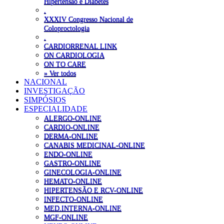
Hipertensão e Diabetes
.
XXXIV Congresso Nacional de
Coloproctologia
.
CARDIORRENAL LINK
ON CARDIOLOGIA
ON TO CARE
» Ver todos
NACIONAL
INVESTIGAÇÃO
SIMPÓSIOS
ESPECIALIDADE
ALERGO-ONLINE
CARDIO-ONLINE
DERMA-ONLINE
CANABIS MEDICINAL-ONLINE
ENDO-ONLINE
GASTRO-ONLINE
GINECOLOGIA-ONLINE
HEMATO-ONLINE
HIPERTENSÃO E RCV-ONLINE
INFECTO-ONLINE
MED.INTERNA-ONLINE
MGF-ONLINE